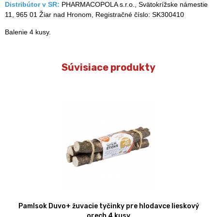
Distribútor v SR:
PHARMACOPOLA s.r.o., Svätokrížske námestie
11, 965 01 Žiar nad Hronom, Registračné číslo: SK300410
Balenie 4 kusy.
Súvisiace produkty
Pamlsok Duvo+ žuvacie tyčinky pre hlodavce lieskový
orech 4 kusy