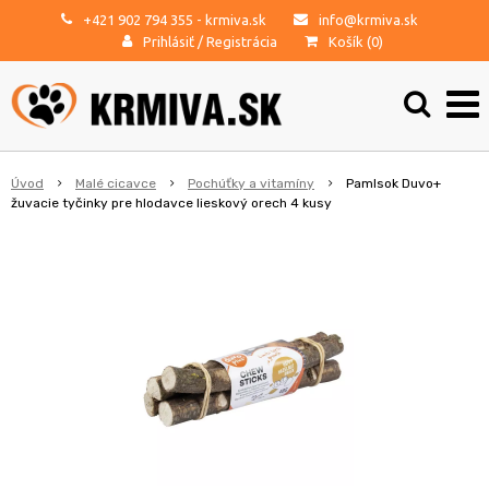
+421 902 794 355
- krmiva.sk
info@krmiva.sk
Prihlásiť
/
Registrácia
Košík (
0
)
Úvod
Malé cicavce
Pochúťky a vitamíny
Pamlsok Duvo+
žuvacie tyčinky pre hlodavce lieskový orech 4 kusy