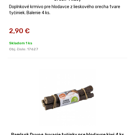
Doplnkové krmivo pre hlodavce z lieskového orecha tvare
tyčiniek. Balenie 4 ks.
2,90
€
Skladom 1 ks
Obj. čislo:
17627
Pamlsok Duvo+ žuvacie tyčinky pre hlodavce kiwi 4 ks