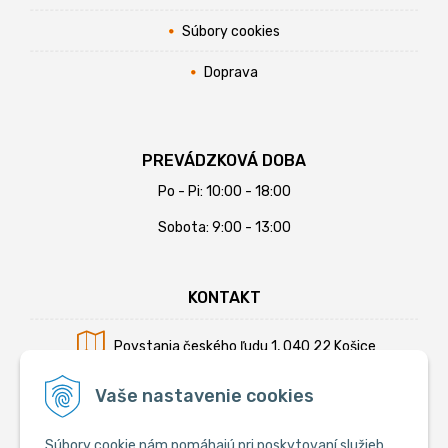
Súbory cookies
Doprava
PREVÁDZKOVÁ DOBA
Po - Pi: 10:00 - 18:00
Sobota: 9:00 - 13:00
KONTAKT
Povstania českého ľudu 1, 040 22 Košice
Mobil:
+421 902 794 355
Vaše nastavenie cookies
E-mail:
info@krmiva.sk
Súbory cookie nám pomáhajú pri poskytovaní služieb