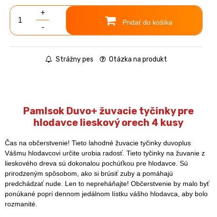
+
Pridať do košíka
-
Strážny pes
Otázka na produkt
Pamlsok Duvo+ žuvacie tyčinky pre
hlodavce lieskový orech 4 kusy
Čas na občerstvenie! Tieto lahodné žuvacie tyčinky duvoplus
Vášmu hlodavcovi určite urobia radosť. Tieto tyčinky na žuvanie z
lieskového dreva sú dokonalou pochúťkou pre hlodavce. Sú
prirodzeným spôsobom, ako si brúsiť zuby a pomáhajú
predchádzať nude. Len to nepreháňajte! Občerstvenie by malo byť
ponúkané popri dennom jedálnom lístku vášho hlodavca, aby bolo
rozmanité.