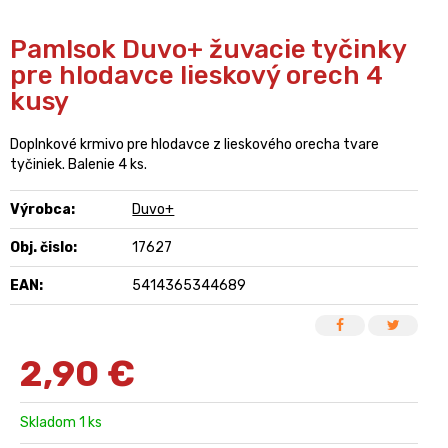
Pamlsok Duvo+ žuvacie tyčinky
pre hlodavce lieskový orech 4
kusy
Doplnkové krmivo pre hlodavce z lieskového orecha tvare
tyčiniek. Balenie 4 ks.
Výrobca:
Duvo+
Obj. čislo:
17627
EAN:
5414365344689
2,90
€
Skladom 1 ks