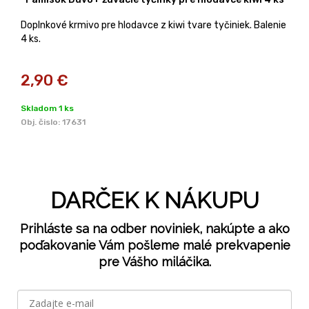
Doplnkové krmivo pre hlodavce z kiwi tvare tyčiniek. Balenie
4 ks.
2,90
€
Skladom 1 ks
Obj. čislo:
17631
DARČEK K NÁKUPU
Prihláste sa na odber noviniek, nakúpte a ako
poďakovanie Vám pošleme malé prekvapenie
pre Vášho miláčika.