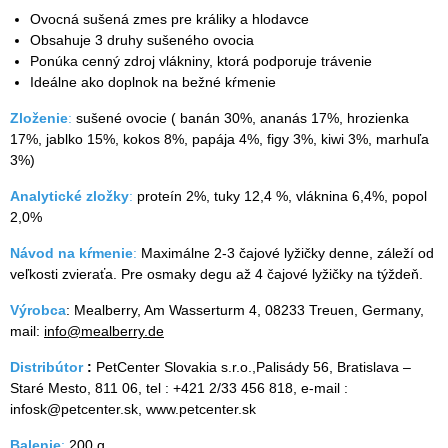
Ovocná sušená zmes pre králiky a hlodavce
Obsahuje 3 druhy sušeného ovocia
Ponúka cenný zdroj vlákniny, ktorá podporuje trávenie
Ideálne ako doplnok na bežné kŕmenie
Zloženie
:
sušené ovocie ( banán 30%, ananás 17%, hrozienka
17%, jablko 15%, kokos 8%, papája 4%, figy 3%, kiwi 3%, marhuľa
3%)
Analytické
zložky
:
proteín 2%, tuky 12,4 %, vláknina 6,4%, popol
2,0%
Návod
na
kŕmenie
:
Maximálne 2-3 čajové lyžičky denne, záleží od
veľkosti zvieraťa. Pre osmaky degu až 4 čajové lyžičky na týždeň.
Výrobca
: Mealberry, Am Wasserturm 4, 08233 Treuen, Germany,
mail:
info@mealberry.de
Distribútor
:
PetCenter Slovakia s.r.o.,Palisády 56, Bratislava –
Staré Mesto, 811 06, tel : +421 2/33 456 818, e-mail :
infosk@petcenter.sk, www.petcenter.sk
Balenie
:
200 g