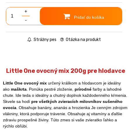
+
Pridať do košíka
-
Strážny pes
Otázka na produkt
Little One ovocný mix 200g pre hlodavce
Little
One
ovocný
mix
určený králikom a hlodavcom je ideálny
ako
maškrta
. Ponúka pestré zloženie,
prírodné
farby a lahodné
chute. Ide teda o ideálny a chutný doplnok každodenného kŕmenia.
Skvele sa hodí
pre
všetkých
zvieracích
milovníkov
sušeného
ovocia
. Obsahuje banány, ananás a hrozienka Je cenným zdrojom
vlákniny, ktorá podporuje trávenie. Obsahuje aj vitamíny a ďalšie
zdraviu prospešné živiny. Túto zmes si vaše zvieratko ľahko a
rýchlo obľúbi.