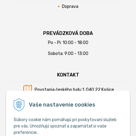
Doprava
PREVÁDZKOVÁ DOBA
Po - Pi: 10:00 - 18:00
Sobota: 9:00 - 13:00
KONTAKT
Povstania českého ľudu 1, 040 22 Košice
Mobil:
+421 902 794 355
Vaše nastavenie cookies
E-mail:
info@krmiva.sk
Súbory cookie nám pomáhajú pri poskytovaní služieb
pre vás. Umožňujú spoznať a zapamätať si vaše
preferencie.