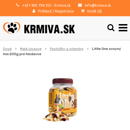
+421 902 794 355
- krmiva.sk
info@krmiva.sk
Prihlásiť
/
Registrácia
Košík (
0
)
Úvod
Malé cicavce
Pochúťky a vitamíny
Little One ovocný
mix 200g pre hlodavce