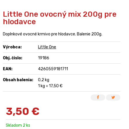
Little One ovocný mix 200g pre
hlodavce
Doplnkové ovocné krmivo pre hlodavce. Balenie 200g.
Výrobca:
Little One
Obj. čislo:
19186
EAN:
4260559181711
Obsah balenia:
0,2 kg
1 kg = 17,50 €
3,50
€
Skladom 2 ks