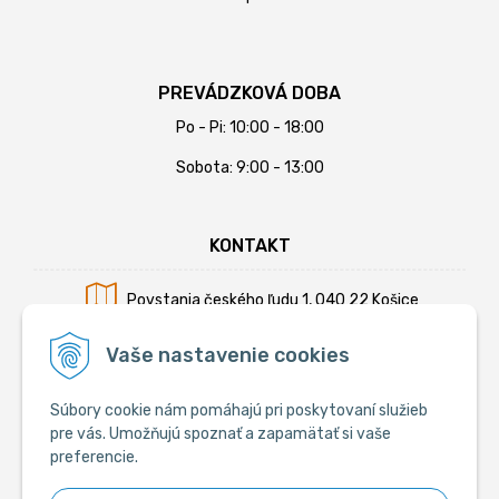
PREVÁDZKOVÁ DOBA
Po - Pi: 10:00 - 18:00
Sobota: 9:00 - 13:00
KONTAKT
Povstania českého ľudu 1, 040 22 Košice
Mobil:
+421 902 794 355
Vaše nastavenie cookies
E-mail:
info@krmiva.sk
Súbory cookie nám pomáhajú pri poskytovaní služieb
pre vás. Umožňujú spoznať a zapamätať si vaše
preferencie.
SOCIÁLNE