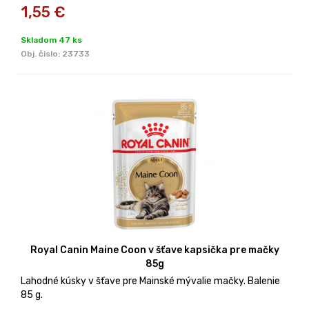
1,55
€
Skladom 47 ks
Obj. čislo:
23733
Royal Canin Maine Coon v šťave kapsička pre mačky
85g
Lahodné kúsky v šťave pre Mainské mývalie mačky. Balenie
85 g.