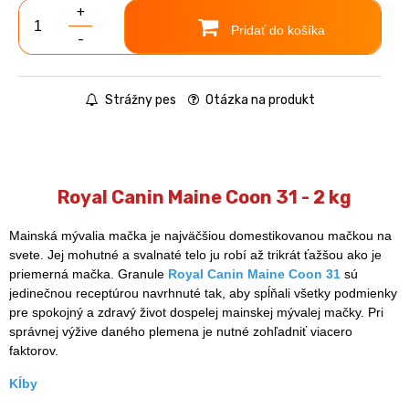
+
Pridať do košíka
-
Strážny pes
Otázka na produkt
Royal Canin Maine Coon 31 - 2 kg
Mainská mývalia mačka je najväčšiou domestikovanou mačkou na
svete. Jej mohutné a svalnaté telo ju robí až trikrát ťažšou ako je
priemerná mačka. Granule
Royal Canin Maine Coon 31
sú
jedinečnou receptúrou navrhnuté tak, aby spĺňali všetky podmienky
pre spokojný a zdravý život dospelej mainskej mývalej mačky. Pri
správnej výžive daného plemena je nutné zohľadniť viacero
faktorov.
Kĺby