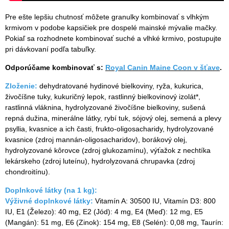
Pre ešte lepšiu chutnosť môžete granulky kombinovať s vlhkým
krmivom v podobe kapsičiek pre dospelé mainské mývalie mačky.
Pokiaľ sa rozhodnete kombinovať suché a vlhké krmivo, postupujte
pri dávkovaní podľa tabuľky.
Odporúčame kombinovať s:
Royal Canin Maine Coon v šťave
.
Zloženie:
dehydratované hydinové bielkoviny, ryža, kukurica,
živočíšne tuky, kukuričný lepok, rastlinný bielkovinový izolát*,
rastlinná vláknina, hydrolyzované živočíšne bielkoviny, sušená
repná dužina, minerálne látky, rybí tuk, sójový olej, semená a plevy
psyllia, kvasnice a ich časti, frukto-oligosacharidy, hydrolyzované
kvasnice (zdroj mannán-oligosacharidov), borákový olej,
hydrolyzované kôrovce (zdroj glukozamínu), výťažok z nechtíka
lekárskeho (zdroj luteínu), hydrolyzovaná chrupavka (zdroj
chondroitínu).
Doplnkové látky (na 1 kg):
Výživné doplnkové látky:
Vitamín A: 30500 IU, Vitamín D3: 800
IU, E1 (Železo): 40 mg, E2 (Jód): 4 mg, E4 (Meď): 12 mg, E5
(Mangán): 51 mg, E6 (Zinok): 154 mg, E8 (Selén): 0,08 mg, Taurín: