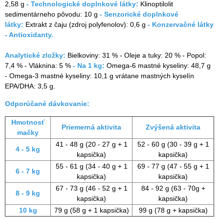
2,58 g
- Technologické doplnkové látky:
Klinoptilolit
sedimentárneho pôvodu: 10 g
- Senzorické doplnkové
látky:
Extrakt z čaju (zdroj polyfenolov): 0,6 g
- Konzervačné látky
- Antioxidanty.
Analytické zložky:
Bielkoviny: 31 % - Oleje a tuky: 20 % - Popol:
7,4 % - Vláknina: 5 %
- Na 1 kg:
Omega-6 mastné kyseliny: 48,7 g
- Omega-3 mastné kyseliny: 10,1 g vrátane mastných kyselín
EPA/DHA: 3,5 g.
Odporúčané dávkovanie:
Hmotnosť
Priemerná aktivita
Zvýšená aktivita
mačky
41 - 48 g (20 - 27 g + 1
52 - 60 g (30 - 39 g + 1
4 - 5 kg
kapsička)
kapsička)
55 - 61 g (34 - 40 g + 1
69 - 77 g (47 - 55 g + 1
6 - 7 kg
kapsička)
kapsička)
67 - 73 g (46 - 52 g + 1
84 - 92 g (63 - 70g +
8 - 9 kg
kapsička)
kapsička)
10 kg
79 g (58 g + 1 kapsička)
99 g (78 g + kapsička)