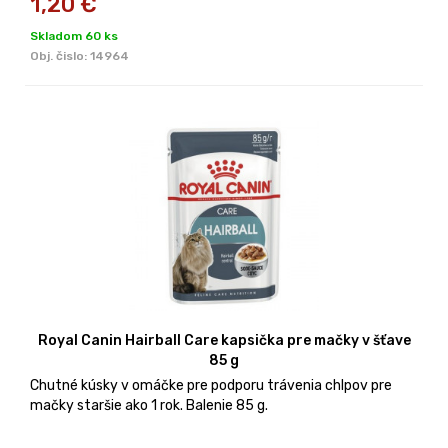
1,20
€
Skladom 60 ks
Obj. čislo:
14964
Royal Canin Hairball Care kapsička pre mačky v šťave
85 g
Chutné kúsky v omáčke pre podporu trávenia chlpov pre
mačky staršie ako 1 rok. Balenie 85 g.