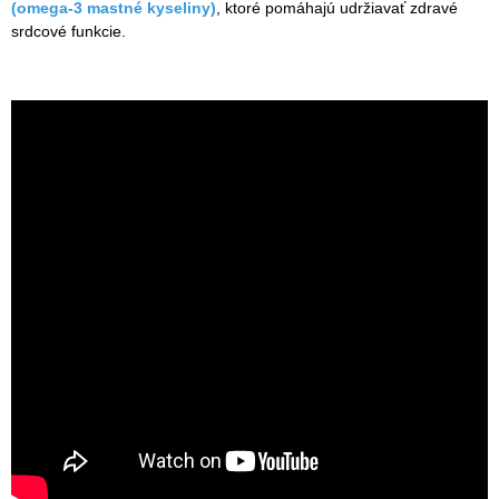
(omega-3 mastné kyseliny)
, ktoré pomáhajú udržiavať zdravé
srdcové funkcie.