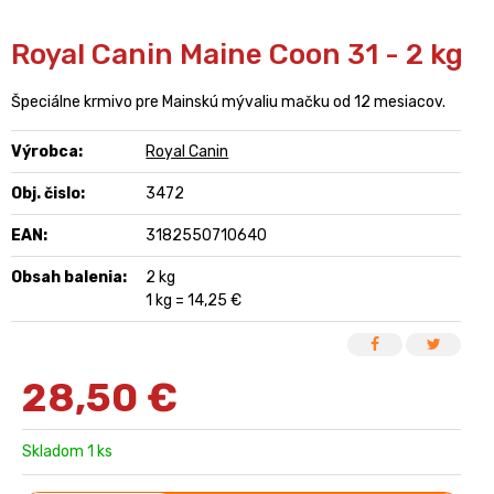
Royal Canin Maine Coon 31 - 2 kg
Špeciálne krmivo pre Mainskú mývaliu mačku od 12 mesiacov.
Výrobca:
Royal Canin
Obj. čislo:
3472
EAN:
3182550710640
Obsah balenia:
2 kg
1 kg = 14,25 €
28,50
€
Skladom 1 ks