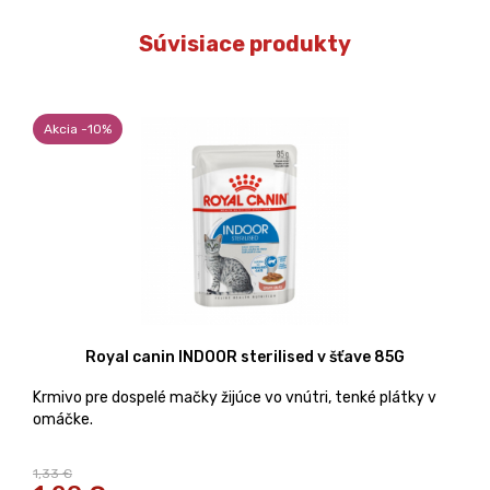
Súvisiace produkty
Akcia -10%
Royal canin INDOOR sterilised v šťave 85G
Krmivo pre dospelé mačky žijúce vo vnútri, tenké plátky v
omáčke.
1,33 €