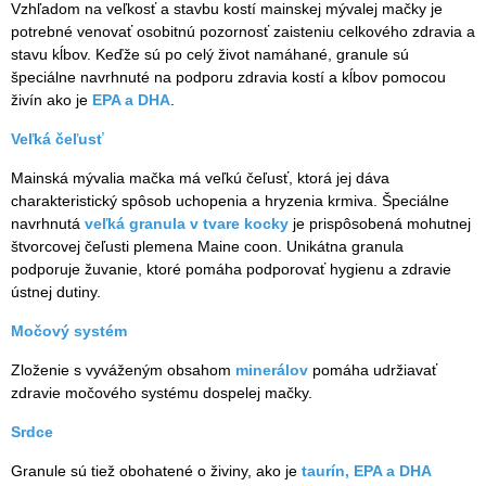
Vzhľadom na veľkosť a stavbu kostí mainskej mývalej mačky je
potrebné venovať osobitnú pozornosť zaisteniu celkového zdravia a
stavu kĺbov. Keďže sú po celý život namáhané, granule sú
špeciálne navrhnuté na podporu zdravia kostí a kĺbov pomocou
živín ako je
EPA a DHA
.
Veľká čeľusť
Mainská mývalia mačka má veľkú čeľusť, ktorá jej dáva
charakteristický spôsob uchopenia a hryzenia krmiva. Špeciálne
navrhnutá
veľká granula v tvare kocky
je prispôsobená mohutnej
štvorcovej čeľusti plemena Maine coon. Unikátna granula
podporuje žuvanie, ktoré pomáha podporovať hygienu a zdravie
ústnej dutiny.
Močový systém
Zloženie s vyváženým obsahom
minerálov
pomáha udržiavať
zdravie močového systému dospelej mačky.
Srdce
Granule sú tiež obohatené o živiny, ako je
taurín, EPA a DHA