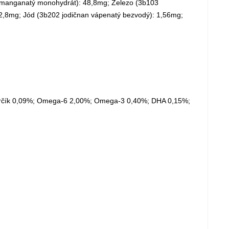
n manganatý monohydrát): 48,8mg; Železo (3b103
12,8mg; Jód (3b202 jodičnan vápenatý bezvodý): 1,56mg;
 horčík 0,09%; Omega-6 2,00%; Omega-3 0,40%; DHA 0,15%;