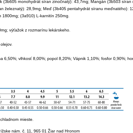
nok (3b605 monohydrát síran zinočnatý): 43,7mg; Mangán (3b503 síra
itan železnatý): 28,9mg; Meď (3b405 pentahydrát síranu meďnatého): 
ín 1800mg; (3a910) L-karnitín 250mg.
0mg; výťažok z rozmarínu lekárskeho.
olejov.
nina 6,50%; vlhkosť 8,00%; popol 8,20%; Vápnik 1,10%; fosfor 0,90%;
 chladnom mieste.
žske nám. č. 11, 965 01 Žiar nad Hronom