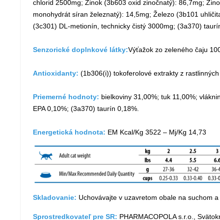
chlorid 2500mg; Zinok (3b603 oxid zinočnatý): 86,7mg; Zi
monohydrát síran železnatý): 14,5mg; Železo (3b101 uhlič
(3c301) DL-metionín, technicky čistý 3000mg; (3a370) taur
Senzorické doplnkové látky:
Výťažok zo zeleného čaju 10
Antioxidanty:
(1b306(i)) tokoferolové extrakty z rastlinných 
Priemerné hodnoty:
bielkoviny 31,00%; tuk 11,00%; vlák
EPA 0,10%; (3a370) taurín 0,18%.
Energetická hodnota:
EM Kcal/Kg 3522 – Mj/Kg 14,73
Skladovanie:
Uchovávajte v uzavretom obale na suchom a
Sprostredkovateľ pre SR:
PHARMACOPOLA s.r.o., Svätokrí