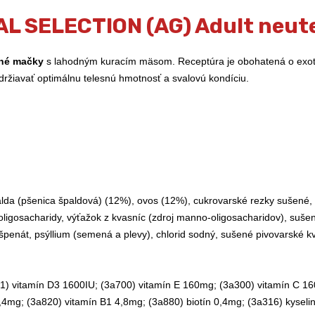
L SELECTION (AG) Adult neuter
ané mačky
s lahodným kuracím mäsom. Receptúra je obohatená o exotic
ržiavať optimálnu telesnú hmotnosť a svalovú kondíciu.
lda (pšenica špaldová) (12%), ovos (12%), cukrovarské rezky sušené, 
uktooligosacharidy, výťažok z kvasníc (zdroj manno-oligosacharidov), su
penát, psýllium (semená a plevy), chlorid sodný, sušené pivovarské kv
71) vitamín D3 1600IU; (3a700) vitamín E 160mg; (3a300) vitamín C 1
4mg; (3a820) vitamín B1 4,8mg; (3a880) biotín 0,4mg; (3a316) kyselin