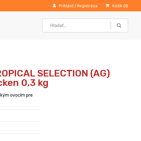
Prihlásiť
/
Registrácia
Košík (
0
)
ROPICAL SELECTION (AG)
cken 0,3 kg
ckým ovocím pre