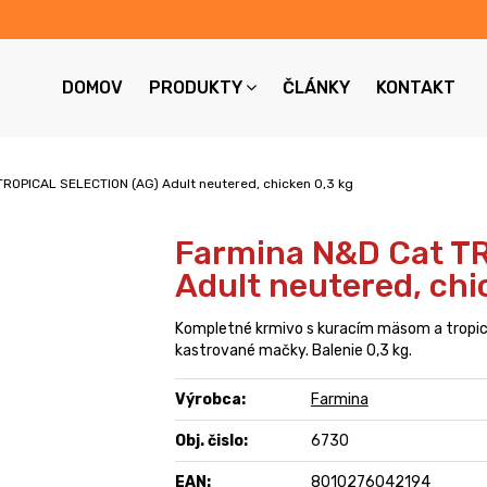
DOMOV
PRODUKTY
ČLÁNKY
KONTAKT
ROPICAL SELECTION (AG) Adult neutered, chicken 0,3 kg
Farmina N&D Cat T
Adult neutered, chi
Kompletné krmivo s kuracím mäsom a tropi
kastrované mačky. Balenie 0,3 kg.
Výrobca:
Farmina
Obj. čislo:
6730
EAN:
8010276042194