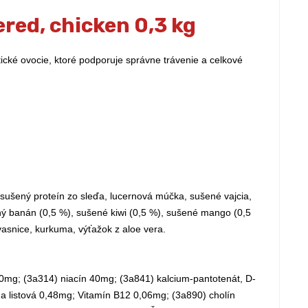
ed, chicken 0,3 kg
ké ovocie, ktoré podporuje správne trávenie a celkové
sušený proteín zo sleďa, lucernová múčka, sušené vajcia,
šený banán (0,5 %), sušené kiwi (0,5 %), sušené mango (0,5
asnice, kurkuma, výťažok z aloe vera.
60mg; (3a314) niacín 40mg; (3a841) kalcium-pantotenát, D-
a listová 0,48mg; Vitamín B12 0,06mg; (3a890) cholín