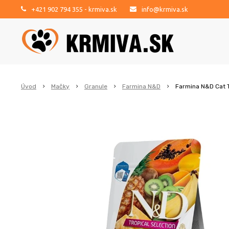
+421 902 794 355
- krmiva.sk
info@krmiva.sk
Úvod
Mačky
Granule
Farmina N&D
Farmina N&D Cat T