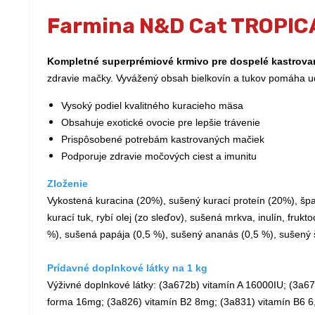
Farmina N&D Cat TROPICA
Kompletné superprémiové krmivo pre dospelé kastrov
zdravie mačky. Vyvážený obsah bielkovín a tukov pomáha ud
Vysoký podiel kvalitného kuracieho mäsa
Obsahuje exotické ovocie pre lepšie trávenie
Prispôsobené potrebám kastrovaných mačiek
Podporuje zdravie močových ciest a imunitu
Zloženie
Vykostená kuracina (20%), sušený kurací proteín (20%), špa
kurací tuk, rybí olej (zo sleďov), sušená mrkva, inulín, fr
%), sušená papája (0,5 %), sušený ananás (0,5 %), sušený š
Prídavné doplnkové látky na 1 kg
Výživné doplnkové látky: (3a672b) vitamín A 16000IU; (3a6
forma 16mg; (3a826) vitamín B2 8mg; (3a831) vitamín B6 6,