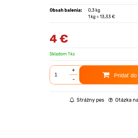
Obsah balenia:
0,3 kg
1 kg = 13,33 €
4
€
Skladom 1 ks
+
Pridať do
-
Strážny pes
Otázka na