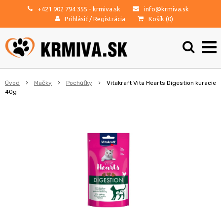
+421 902 794 355
- krmiva.sk
info@krmiva.sk
Prihlásiť
/
Registrácia
Košík (
0
)
Úvod
Mačky
Pochúťky
Vitakraft Vita Hearts Digestion kuracie
40g