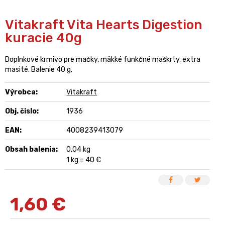
Vitakraft Vita Hearts Digestion
kuracie 40g
Doplnkové krmivo pre mačky, mäkké funkčné maškrty, extra
masité. Balenie 40 g.
Výrobca:
Vitakraft
Obj. čislo:
1936
EAN:
4008239413079
Obsah balenia:
0,04 kg
1 kg = 40 €
1,60
€