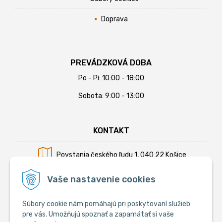
Doprava
PREVÁDZKOVÁ DOBA
Po - Pi: 10:00 - 18:00
Sobota: 9:00 - 13:00
KONTAKT
Povstania českého ľudu 1, 040 22 Košice
Mobil:
+421 902 794 355
Vaše nastavenie cookies
E-mail:
info@krmiva.sk
Súbory cookie nám pomáhajú pri poskytovaní služieb
pre vás. Umožňujú spoznať a zapamätať si vaše