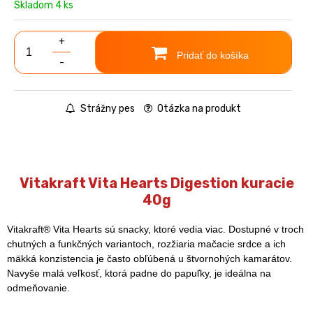
Skladom 4 ks
+
Pridať do košíka
-
Strážny pes
Otázka na produkt
Vitakraft Vita Hearts Digestion kuracie
40g
Vitakraft® Vita Hearts sú snacky, ktoré vedia viac. Dostupné v troch
chutných a funkčných variantoch, rozžiaria mačacie srdce a ich
mäkká konzistencia je často obľúbená u štvornohých kamarátov.
Navyše malá veľkosť, ktorá padne do papuľky, je ideálna na
odmeňovanie.