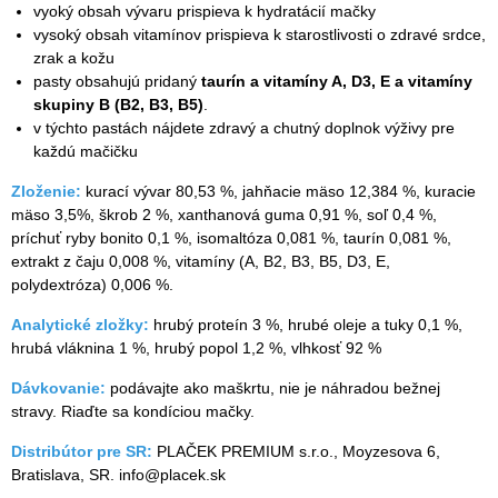
vyoký obsah vývaru prispieva k hydratácií mačky
vysoký obsah vitamínov prispieva k starostlivosti o zdravé srdce,
zrak a kožu
pasty obsahujú pridaný
taurín a vitamíny A, D3, E a vitamíny
skupiny B (B2, B3, B5)
.
v týchto pastách nájdete zdravý a chutný doplnok výživy pre
každú mačičku
Zloženie:
kurací vývar 80,53 %, jahňacie mäso 12,384 %, kuracie
mäso 3,5%, škrob 2 %, xanthanová guma 0,91 %, soľ 0,4 %,
príchuť ryby bonito 0,1 %, isomaltóza 0,081 %, taurín 0,081 %,
extrakt z čaju 0,008 %, vitamíny (A, B2, B3, B5, D3, E,
polydextróza) 0,006 %.
Analytické zložky:
hrubý proteín 3 %, hrubé oleje a tuky 0,1 %,
hrubá vláknina 1 %, hrubý popol 1,2 %, vlhkosť 92 %
Dávkovanie:
podávajte ako maškrtu, nie je náhradou bežnej
stravy. Riaďte sa kondíciou mačky.
Distribútor pre SR:
PLAČEK PREMIUM s.r.o., Moyzesova 6,
Bratislava, SR. info@placek.sk