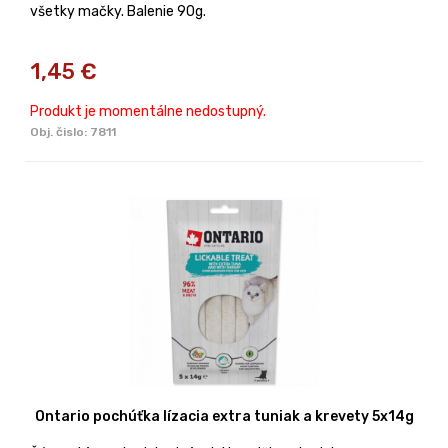
všetky mačky. Balenie 90g.
1,45
€
Produkt je momentálne nedostupný.
Obj. čislo:
7811
Ontario pochúťka lízacia extra tuniak a krevety 5x14g