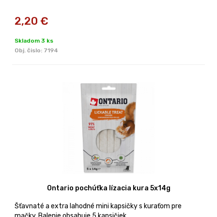
2,20
€
Skladom 3 ks
Obj. čislo:
7194
Ontario pochúťka lízacia kura 5x14g
Šťavnaté a extra lahodné mini kapsičky s kuraťom pre
mačky. Balenie obsahuje 5 kapsičiek.