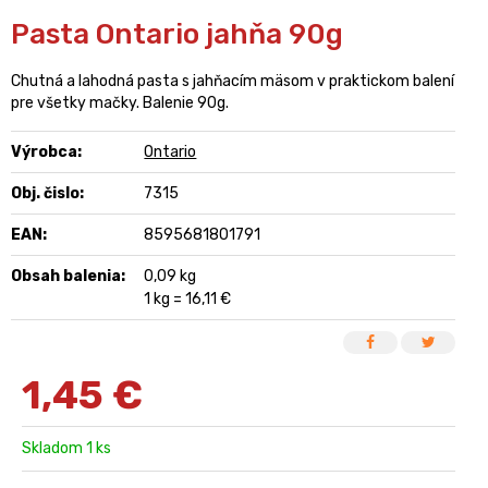
Pasta Ontario jahňa 90g
Chutná a lahodná pasta s jahňacím mäsom v praktickom balení
pre všetky mačky. Balenie 90g.
Výrobca:
Ontario
Obj. čislo:
7315
EAN:
8595681801791
Obsah balenia:
0,09 kg
1 kg = 16,11 €
1,45
€
Skladom 1 ks