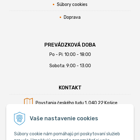
Súbory cookies
Doprava
PREVÁDZKOVÁ DOBA
Po - Pi: 10:00 - 18:00
Sobota: 9:00 - 13:00
KONTAKT
Povstania českého ľudu 1, 040 22 Košice
Mobil:
+421 902 794 355
Vaše nastavenie cookies
E-mail:
info@krmiva.sk
Súbory cookie nám pomáhajú pri poskytovaní služieb