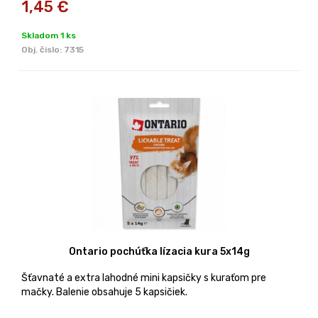
1,45
€
Skladom 1 ks
Obj. čislo:
7315
Ontario pochúťka lízacia kura 5x14g
Šťavnaté a extra lahodné mini kapsičky s kuraťom pre
mačky. Balenie obsahuje 5 kapsičiek.