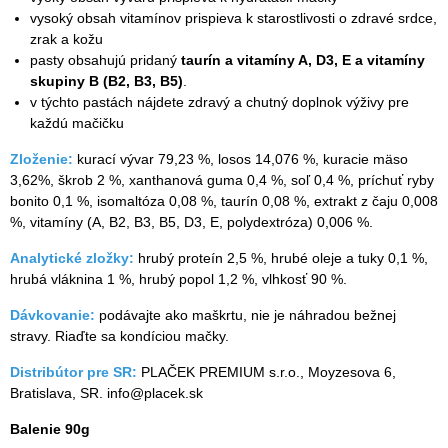
vysoký obsah vitamínov prispieva k starostlivosti o zdravé srdce,
zrak a kožu
pasty obsahujú pridaný
taurín a vitamíny A, D3, E a vitamíny
skupiny B (B2, B3, B5)
.
v týchto pastách nájdete zdravý a chutný doplnok výživy pre
každú mačičku
Zloženie:
kurací vývar 79,23 %, losos 14,076 %, kuracie mäso
3,62%, škrob 2 %, xanthanová guma 0,4 %, soľ 0,4 %, príchuť ryby
bonito 0,1 %, isomaltóza 0,08 %, taurín 0,08 %, extrakt z čaju 0,008
%, vitamíny (A, B2, B3, B5, D3, E, polydextróza) 0,006 %.
Analytické zložky:
hrubý proteín 2,5 %, hrubé oleje a tuky 0,1 %,
hrubá vláknina 1 %, hrubý popol 1,2 %, vlhkosť 90 %.
Dávkovanie:
podávajte ako maškrtu, nie je náhradou bežnej
stravy. Riaďte sa kondíciou mačky.
Distribútor pre SR:
PLAČEK PREMIUM s.r.o., Moyzesova 6,
Bratislava, SR. info@placek.sk
Balenie 90g