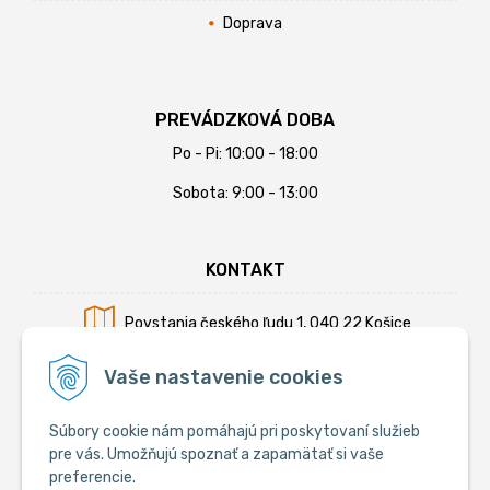
Doprava
PREVÁDZKOVÁ DOBA
Po - Pi: 10:00 - 18:00
Sobota: 9:00 - 13:00
KONTAKT
Povstania českého ľudu 1, 040 22 Košice
Mobil:
+421 902 794 355
Vaše nastavenie cookies
E-mail:
info@krmiva.sk
Súbory cookie nám pomáhajú pri poskytovaní služieb
pre vás. Umožňujú spoznať a zapamätať si vaše
preferencie.