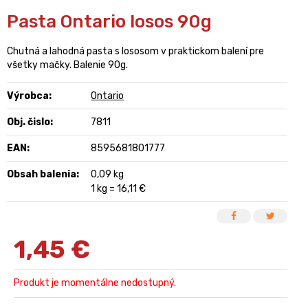
Pasta Ontario losos 90g
Chutná a lahodná pasta s lososom v praktickom balení pre
všetky mačky. Balenie 90g.
Výrobca:
Ontario
Obj. čislo:
7811
EAN:
8595681801777
Obsah balenia:
0,09 kg
1 kg = 16,11 €
1,45
€
Produkt je momentálne nedostupný.