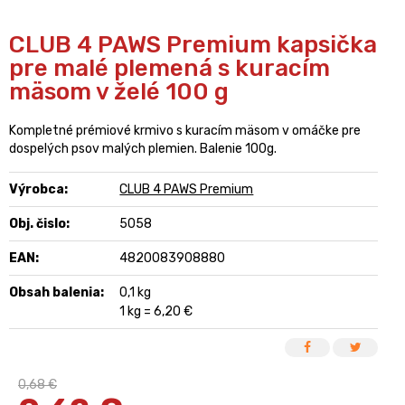
CLUB 4 PAWS Premium kapsička
pre malé plemená s kuracím
mäsom v želé 100 g
Kompletné prémiové krmivo s kuracím mäsom v omáčke pre
dospelých psov malých plemien. Balenie 100g.
Výrobca:
CLUB 4 PAWS Premium
Obj. čislo:
5058
EAN:
4820083908880
Obsah balenia:
0,1 kg
1 kg = 6,20 €
0,68 €