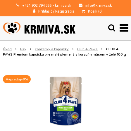
+421 902 794 355
- krmiva.sk
info@krmiva.sk
Prihlásiť
/
Registrácia
Košík (
0
)
Úvod
Psy
Konzervy a kapsičky
Club 4 Paws
CLUB 4
PAWS Premium kapsička pre malé plemená s kuracím mäsom v želé 100 g
Výpredaj-9%