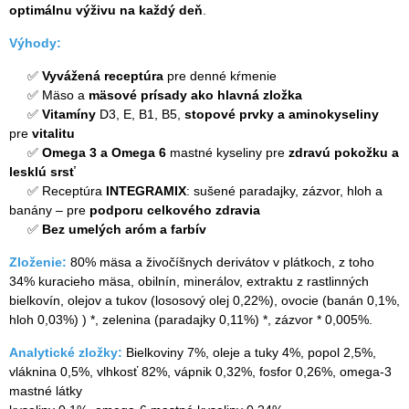
optimálnu výživu na každý deň
.
Výhody:
✅
Vyvážená receptúra
pre denné kŕmenie
✅ Mäso a
mäsové prísady
ako hlavná zložka
✅
Vitamíny
D3, E, B1, B5,
stopové prvky a aminokyseliny
pre
vitalitu
✅
Omega 3 a Omega 6
mastné kyseliny pre
zdravú pokožku a
lesklú srsť
✅ Receptúra
INTEGRAMIX
: sušené paradajky, zázvor, hloh a
banány – pre
podporu celkového zdravia
✅
Bez umelých aróm a farbív
Zloženie:
80% mäsa a živočíšnych derivátov v plátkoch, z toho
34% kuracieho mäsa, obilnín, minerálov, extraktu z rastlinných
bielkovín, olejov a tukov (lososový olej 0,22%), ovocie (banán 0,1%,
hloh 0,03%) ) *, zelenina (paradajky 0,11%) *, zázvor * 0,005%.
Analytické zložky:
Bielkoviny 7%, oleje a tuky 4%, popol 2,5%,
vláknina 0,5%, vlhkosť 82%, vápnik 0,32%, fosfor 0,26%, omega-3
mastné látky