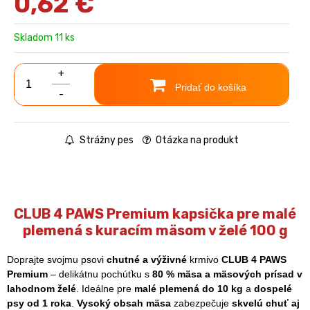
0,62
€
Skladom 11 ks
+
Pridať do košíka
-
Strážny pes
Otázka na produkt
CLUB 4 PAWS Premium kapsička pre malé
plemená s kuracím mäsom v želé 100 g
Doprajte svojmu psovi
chutné a výživné
krmivo
CLUB 4 PAWS
Premium
– delikátnu pochúťku s
80 % mäsa a mäsových prísad v
lahodnom želé
. Ideálne pre
malé plemená do 10 kg
a
dospelé
psy od 1 roka
.
Vysoký obsah mäsa
zabezpečuje
skvelú chuť aj