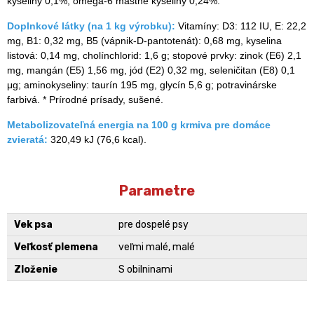
kyseliny 0,1%, omega-6 mastné kyseliny 0,24%.
Doplnkové látky (na 1 kg výrobku):
Vitamíny: D3: 112 IU, E: 22,2
mg, B1: 0,32 mg, B5 (vápnik-D-pantotenát): 0,68 mg, kyselina
listová: 0,14 mg, cholínchlorid: 1,6 g; stopové prvky: zinok (Е6) 2,1
mg, mangán (Е5) 1,56 mg, jód (Е2) 0,32 mg, seleničitan (Е8) 0,1
μg; aminokyseliny: taurín 195 mg, glycín 5,6 g; potravinárske
farbivá. * Prírodné prísady, sušené.
Metabolizovateľná energia na 100 g krmiva pre domáce
zvieratá:
320,49 kJ (76,6 kcal).
Parametre
Vek psa
pre dospelé psy
Veľkosť plemena
veľmi malé, malé
Zloženie
S obilninami