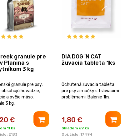
reek granule pre
DIA DOG 'N CAT
v Planina s
žuvacia tableta 1ks
ytníkom 3 kg
nské granule pre psy,
Ochutená žuvacia tableta
é obsahujú hovädzie,
pre psy a mačky s tráviacimi
cie a ovčie mäso.
problémami. Balenie 1ks.
ie 3 kg.
,20
€
1,80
€
om 11 ks
Skladom 69 ks
islo:
2133
Obj. čislo:
17494