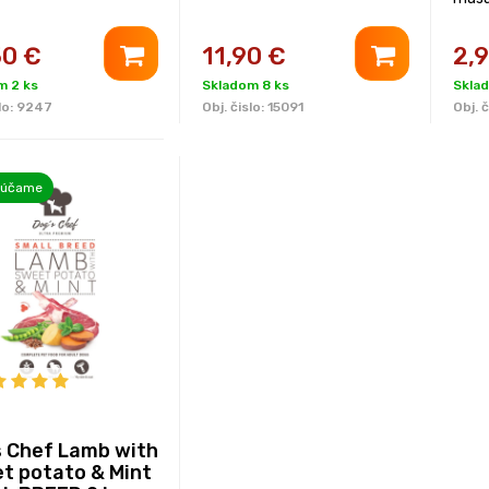
50
€
11,90
€
2,
m 2 ks
Skladom 8 ks
Sklad
lo:
9247
Obj. čislo:
15091
Obj. č
rúčame
s Chef Lamb with
t potato & Mint