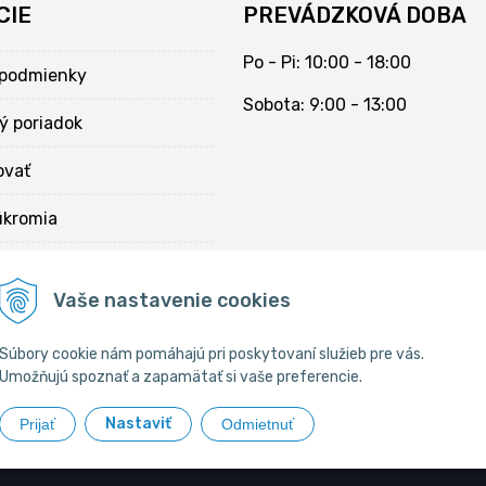
CIE
PREVÁDZKOVÁ DOBA
Po - Pi: 10:00 - 18:00
podmienky
Sobota: 9:00 - 13:00
ý poriadok
ovať
úkromia
kies
Vaše nastavenie cookies
Súbory cookie nám pomáhajú pri poskytovaní služieb pre vás.
Umožňujú spoznať a zapamätať si vaše preferencie.
Nastaviť
Prijať
Odmietnuť
Chovateľské potreby •
tvorba eshopu cez UNIobchod
,
webhosting
spol