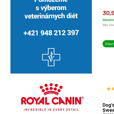
30,
Sklado
Obj. čis
Odpo
Dog’
Swee