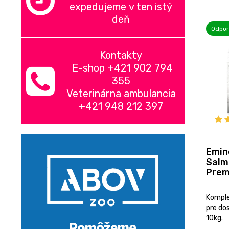
expedujeme v ten istý
deň
Odpo
Kontakty
E-shop +421 902 794
355
Veterinárna ambulancia
+421 948 212 397
Emin
Salm
Prem
Komple
pre do
10kg.