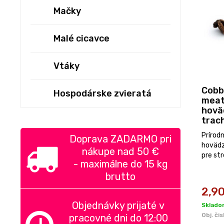
Mačky
Malé cicavce
Vtáky
Cobb
Hospodárske zvieratá
meat
hovä
trac
1ks 
Prírod
Doprava ZADARMO pri
hovädz
nákupe nad
50 €
pre str
-
maximálne do 15 kg
brutto
2,9
Objednávky prijaté v
Sklado
Obj. čis
pracovné dni do 12:00