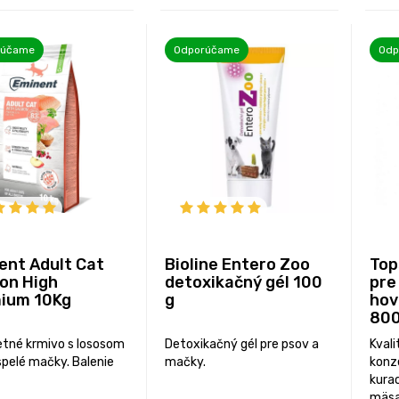
rúčame
Odporúčame
Odp
ent Adult Cat
Bioline Entero Zoo
Top
on High
detoxikačný gél 100
pre
ium 10Kg
g
hov
80
tné krmivo s lososom
Detoxikačný gél pre psov a
Kvali
spelé mačky. Balenie
mačky.
konz
kura
mäsa 