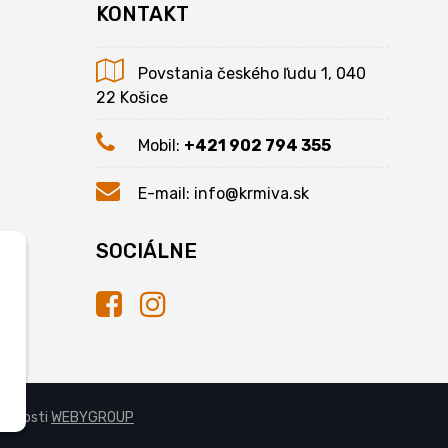
KONTAKT
Povstania českého ľudu 1, 040
22 Košice
Mobil:
+421 902 794 355
E-mail:
info@krmiva.sk
SOCIÁLNE
očnosti
WEBYGROUP