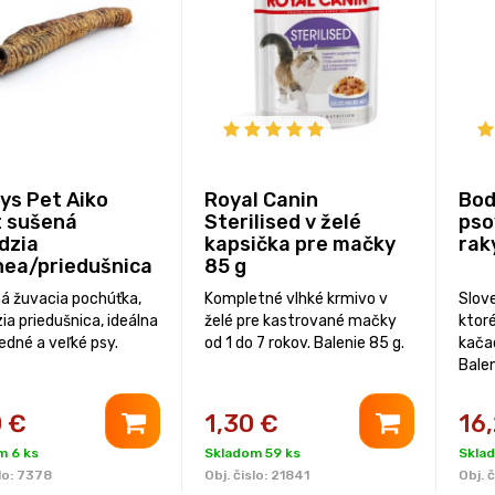
ys Pet Aiko
Royal Canin
Bod
 sušená
Sterilised v želé
pso
dzia
kapsička pre mačky
rak
hea/priedušnica
85 g
cca 30cm
ná žuvacia pochúťka,
Kompletné vlhké krmivo v
Slove
ia priedušnica, ideálna
želé pre kastrované mačky
ktor
edné a veľké psy.
od 1 do 7 rokov. Balenie 85 g.
kača
Balen
0
€
1,30
€
16
m 6 ks
Skladom 59 ks
Sklad
lo:
7378
Obj. čislo:
21841
Obj. č