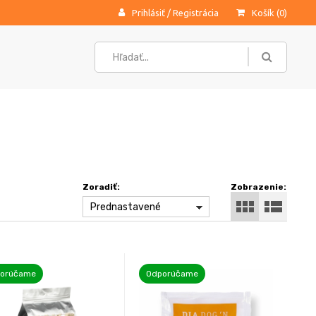
Prihlásiť
/
Registrácia
Košík (
0
)
Zoradiť:
Zobrazenie:
Prednastavené
orúčame
Odporúčame