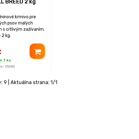
L BREED 2 kg
lninové krmivo pre
ých psov malých
n s citlivým zažívaním.
 2 kg.
€
m 7 ks
lo:
11685
y:
9
| Aktuálna strana:
1
/
1