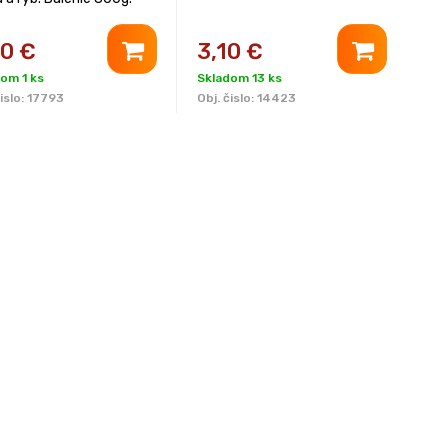
90
€
3,10
€
om 1 ks
Skladom 13 ks
islo:
17793
Obj. čislo:
14423