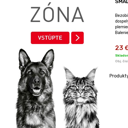
SMAL
Bezobi
dospel
plemie
Balenie
23
Sklado
Obj. čis
Produkt