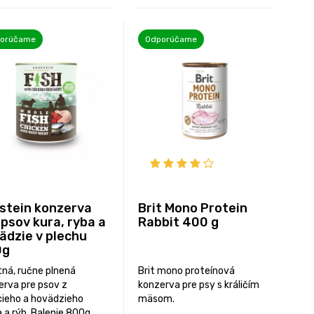
orúčame
Odporúčame
stein konzerva
Brit Mono Protein
 psov kura, ryba a
Rabbit 400 g
ädzie v plechu
0g
tná, ručne plnená
Brit mono proteínová
erva pre psov z
konzerva pre psy s králičím
cieho a hovädzieho
mäsom.
a rýb. Balenie 800g.