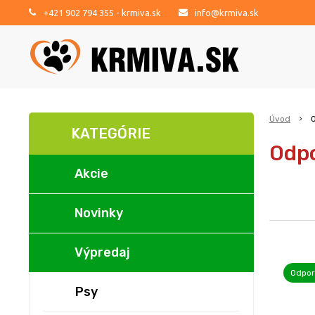
+421 902 794 355
- krmiva.sk
info@krmiva.sk
Úvod
KATEGÓRIE
Odp
Akcie
Novinky
Výpredaj
Odpo
Psy