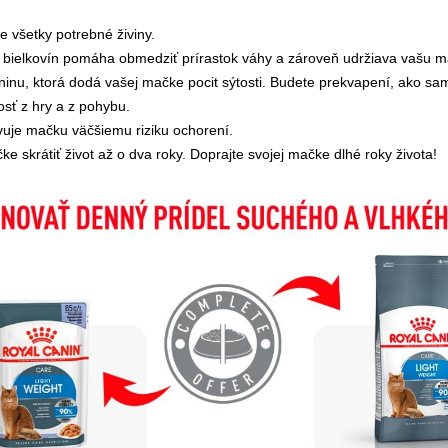
 všetky potrebné živiny.
 bielkovín pomáha obmedziť prírastok váhy a zároveň udržiava vašu mač
nu, ktorá dodá vašej mačke pocit sýtosti. Budete prekvapení, ako s
osť z hry a z pohybu.
uje mačku väčšiemu riziku ochorení.
skrátiť život až o dva roky. Doprajte svojej mačke dlhé roky života!