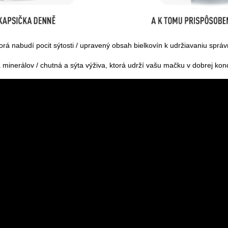
rá nabudí pocit sýtosti / upravený obsah bielkovín k udržiavaniu správ
inerálov / chutná a sýta výživa, ktorá udrží vašu mačku v dobrej kond