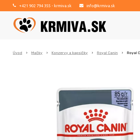
+421 902 794 355
- krmiva.sk
info@krmiva.sk
Úvod
Mačky
Konzervy a kapsičky
Royal Canin
Royal C