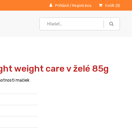
Prihlásiť
/
Registrácia
Košík (
0
)
ght weight care v želé 85g
motnosti mačiek