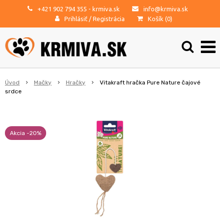
+421 902 794 355
- krmiva.sk
info@krmiva.sk
Prihlásiť
/
Registrácia
Košík (
0
)
Úvod
Mačky
Hračky
Vitakraft hračka Pure Nature čajové
srdce
Akcia -20%