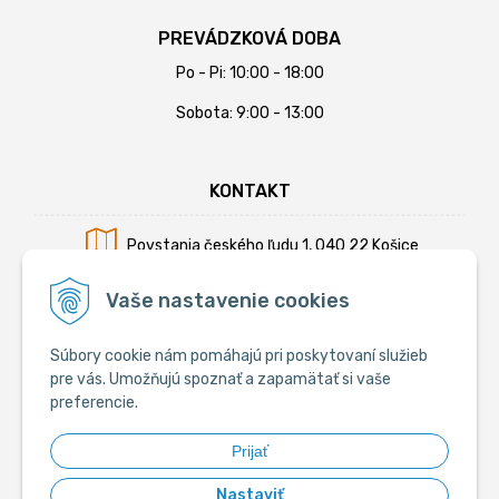
PREVÁDZKOVÁ DOBA
Po - Pi: 10:00 - 18:00
Sobota: 9:00 - 13:00
KONTAKT
Povstania českého ľudu 1, 040 22 Košice
Mobil:
+421 902 794 355
Vaše nastavenie cookies
E-mail:
info@krmiva.sk
Súbory cookie nám pomáhajú pri poskytovaní služieb
pre vás. Umožňujú spoznať a zapamätať si vaše
preferencie.
SOCIÁLNE
Prijať
Nastaviť