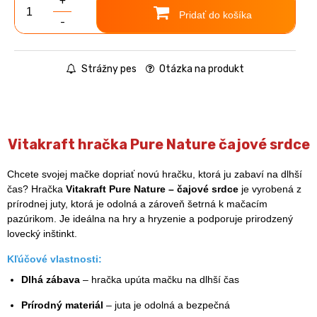
+
Pridať do košíka
-
Strážny pes
Otázka na produkt
Vitakraft hračka Pure Nature čajové srdce
Chcete svojej mačke dopriať novú hračku, ktorá ju zabaví na dlhší
čas? Hračka
Vitakraft Pure Nature – čajové srdce
je vyrobená z
prírodnej juty, ktorá je odolná a zároveň šetrná k mačacím
pazúrikom. Je ideálna na hry a hryzenie a podporuje prirodzený
lovecký inštinkt.
Kľúčové vlastnosti:
Dlhá zábava
– hračka upúta mačku na dlhší čas
Prírodný materiál
– juta je odolná a bezpečná