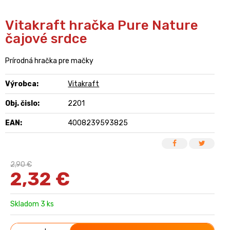
Vitakraft hračka Pure Nature
čajové srdce
Prírodná hračka pre mačky
Výrobca:
Vitakraft
Obj. čislo:
2201
EAN:
4008239593825
2,90 €
2,32
€
Skladom 3 ks