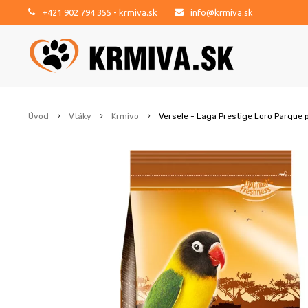
+421 902 794 355
- krmiva.sk
info@krmiva.sk
Úvod
Vtáky
Krmivo
Versele - Laga Prestige Loro Parque p