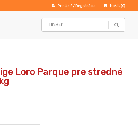
Prihlásiť
/
Registrácia
Košík (
0
)
tige Loro Parque pre stredné
1kg