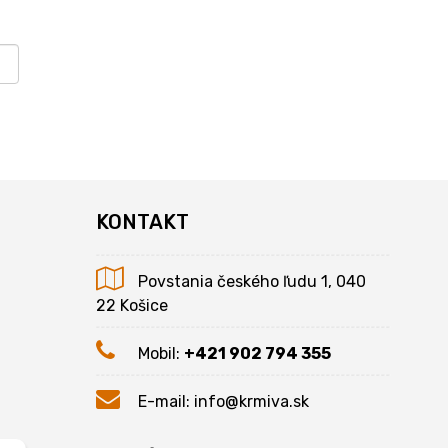
KONTAKT
Povstania českého ľudu 1, 040
22 Košice
Mobil:
+421 902 794 355
E-mail:
info@krmiva.sk