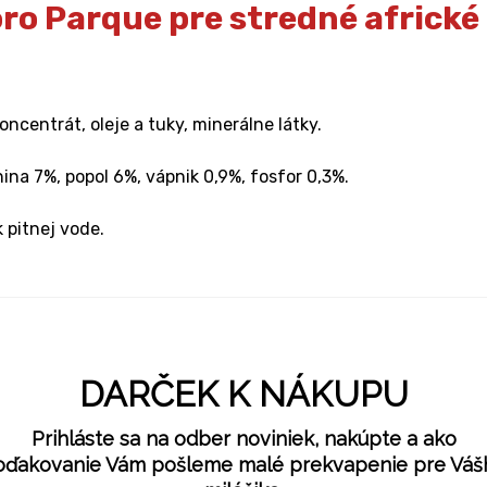
oro Parque pre stredné africké
oncentrát, oleje a tuky, minerálne látky.
nina 7%, popol 6%, vápnik 0,9%, fosfor 0,3%.
k pitnej vode.
DARČEK K NÁKUPU
Prihláste sa na odber noviniek, nakúpte a ako
oďakovanie Vám pošleme malé prekvapenie pre Váš