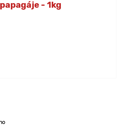
 papagáje - 1kg
ho