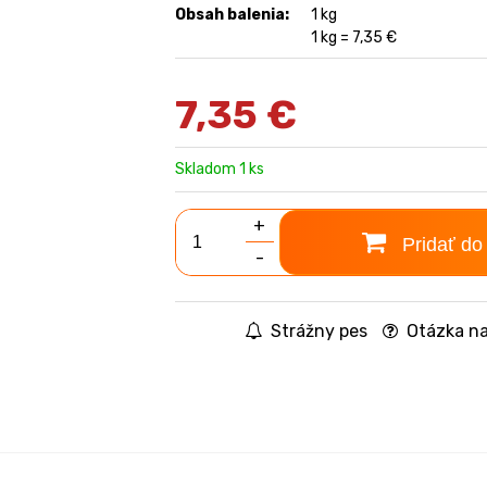
Obsah balenia:
1 kg
1 kg = 7,35 €
7,35
€
Skladom 1 ks
+
Pridať do
-
Strážny pes
Otázka na