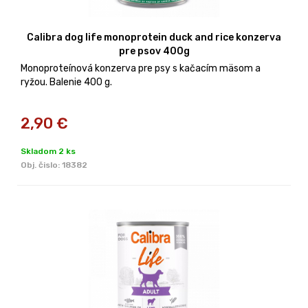
Calibra dog life monoprotein duck and rice konzerva
pre psov 400g
Monoproteínová konzerva pre psy s kačacím mäsom a
ryžou. Balenie 400 g.
2,90
€
Skladom 2 ks
Obj. čislo:
18382