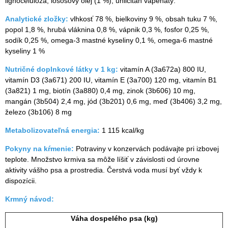
lignocelulóza, lososový olej (1 %), uhličitan vápenatý.
Analytické zložky:
vlhkosť 78 %, bielkoviny 9 %, obsah tuku 7 %,
popol 1,8 %, hrubá vláknina 0,8 %, vápnik 0,3 %, fosfor 0,25 %,
sodík 0,25 %, omega-3 mastné kyseliny 0,1 %, omega-6 mastné
kyseliny 1 %
Nutričné doplnkové látky v 1 kg:
vitamín A (3a672a) 800 IU,
vitamín D3 (3a671) 200 IU, vitamín E (3a700) 120 mg, vitamín B1
(3a821) 1 mg, biotín (3a880) 0,4 mg, zinok (3b606) 10 mg,
mangán (3b504) 2,4 mg, jód (3b201) 0,6 mg, meď (3b406) 3,2 mg,
železo (3b106) 8 mg
Metabolizovateľná energia:
1 115 kcal/kg
Pokyny na kŕmenie:
Potraviny v konzervách podávajte pri izbovej
teplote. Množstvo krmiva sa môže líšiť v závislosti od úrovne
aktivity vášho psa a prostredia. Čerstvá voda musí byť vždy k
dispozícii.
Krmný návod:
Váha dospelého psa (kg)