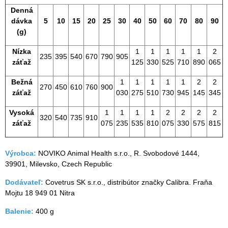
Denná
dávka
5
10
15
20
25
30
40
50
60
70
80
90
(g)
Nízka
1
1
1
1
1
2
235
395
540
670
790
905
záťaž
125
330
525
710
890
065
Bežná
1
1
1
1
1
2
2
270
450
610
760
900
záťaž
030
275
510
730
945
145
345
Vysoká
1
1
1
1
2
2
2
2
320
540
735
910
záťaž
075
235
535
810
075
330
575
815
Výrobca:
NOVIKO Animal Health s.r.o., R. Svobodové 1444,
39901, Milevsko, Czech Republic
Dodávateľ:
Covetrus SK s.r.o., distribútor značky Calibra. Fraňa
Mojtu 18 949 01 Nitra
Balenie:
400 g