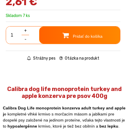
2,61
€
Skladom 7 ks
+
Pridať do košíka
-
Strážny pes
Otázka na produkt
Calibra dog life monoprotein turkey and
apple konzerva pre psov 400g
Calibra Dog Life monoprotein konzerva adult turkey and apple
j
e kompletné vlhké krmivo s morčacím mäsom a jablkami pre
dospelé psy založené na jedinom proteíne, vďaka tejto vlastnosti je
to
hypoalergénne
krmivo, ktoré je tiež bez obilnín a
bez lepku
.