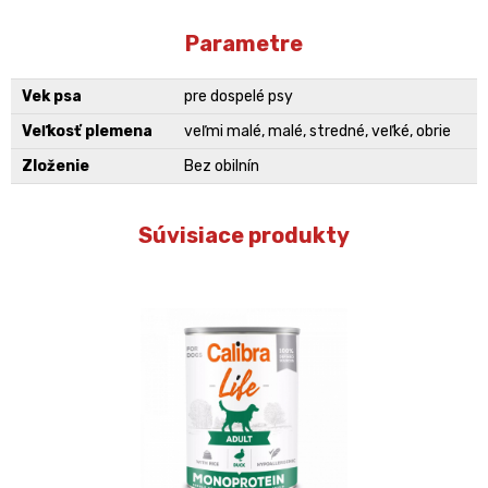
Parametre
Vek psa
pre dospelé psy
Veľkosť plemena
veľmi malé, malé, stredné, veľké, obrie
Zloženie
Bez obilnín
Súvisiace produkty