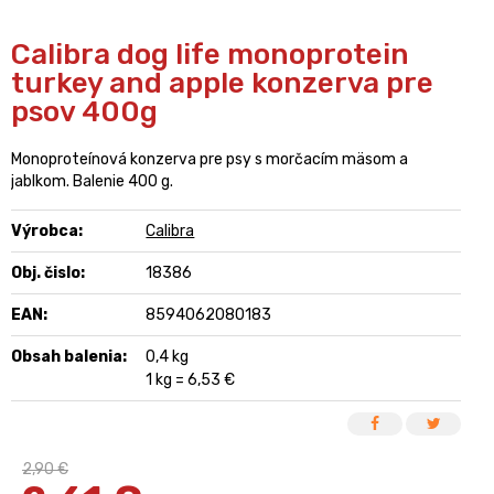
Calibra dog life monoprotein
turkey and apple konzerva pre
psov 400g
Monoproteínová konzerva pre psy s morčacím mäsom a
jablkom. Balenie 400 g.
Výrobca:
Calibra
Obj. čislo:
18386
EAN:
8594062080183
Obsah balenia:
0,4 kg
1 kg = 6,53 €
2,90 €