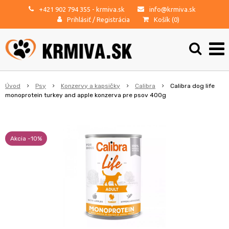
+421 902 794 355
- krmiva.sk
info@krmiva.sk
Prihlásiť
/
Registrácia
Košík (
0
)
Úvod
Psy
Konzervy a kapsičky
Calibra
Calibra dog life
monoprotein turkey and apple konzerva pre psov 400g
Akcia -10%