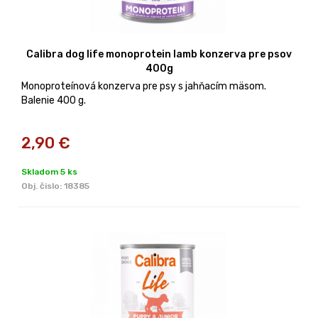
Calibra dog life monoprotein lamb konzerva pre psov
400g
Monoproteínová konzerva pre psy s jahňacím mäsom.
Balenie 400 g.
2,90
€
Skladom 5 ks
Obj. čislo:
18385