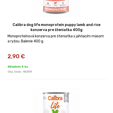
Calibra dog life monoprotein puppy lamb and rice
konzerva pre šteniatka 400g
Monoproteínová konzerva pre šteniatka s jahňacím mäsom
a ryžou. Balenie 400 g.
2,90
€
Skladom 4 ks
Obj. čislo:
18389