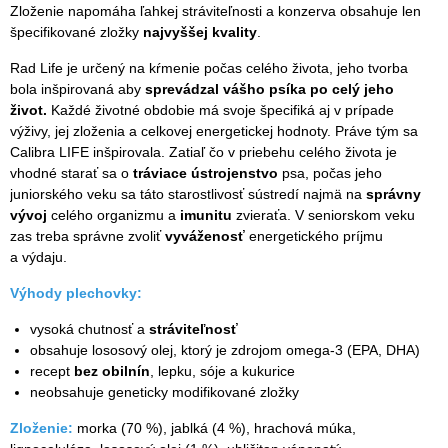
Zloženie napomáha ľahkej stráviteľnosti a konzerva obsahuje len
špecifikované zložky
najvyššej kvality
.
Rad Life je určený na kŕmenie počas celého života, jeho tvorba
bola inšpirovaná aby
sprevádzal vášho psíka po celý jeho
život.
Každé životné obdobie má svoje špecifiká aj v prípade
výživy, jej zloženia a celkovej energetickej hodnoty. Práve tým sa
Calibra LIFE inšpirovala. Zatiaľ čo v priebehu celého života je
vhodné starať sa o
tráviace ústrojenstvo
psa, počas jeho
juniorského veku sa táto starostlivosť sústredí najmä na
správny
vývoj
celého organizmu a
imunitu
zvieraťa. V seniorskom veku
zas treba správne zvoliť
vyváženosť
energetického príjmu
a výdaju.
Výhody plechovky:
vysoká chutnosť a
stráviteľnosť
obsahuje lososový olej, ktorý je zdrojom omega-3 (EPA, DHA)
recept
bez obilnín
, lepku, sóje a kukurice
neobsahuje geneticky modifikované zložky
Zloženie:
morka (70 %), jablká (4 %), hrachová múka,