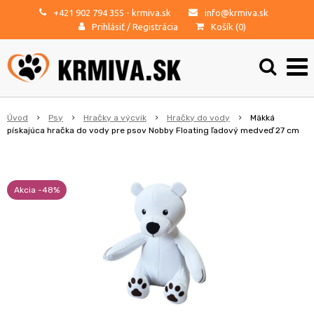
+421 902 794 355
- krmiva.sk
info@krmiva.sk
Prihlásiť
/
Registrácia
Košík (
0
)
Úvod
Psy
Hračky a výcvik
Hračky do vody
Mäkká
pískajúca hračka do vody pre psov Nobby Floating ľadový medveď 27 cm
Akcia -48%