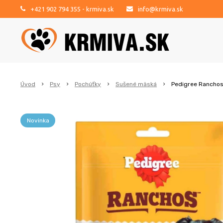
+421 902 794 355
- krmiva.sk
info@krmiva.sk
Úvod
Psy
Pochúťky
Sušené mäská
Pedigree Ranchos 
Novinka