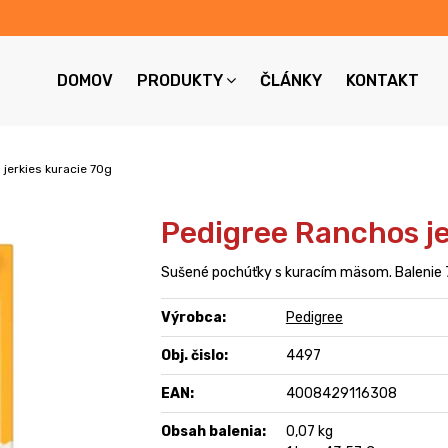
DOMOV
PRODUKTY
ČLÁNKY
KONTAKT
jerkies kuracie 70g
Pedigree Ranchos je
Sušené pochúťky s kuracím mäsom. Balenie 
Výrobca:
Pedigree
Obj. čislo:
4497
EAN:
4008429116308
Obsah balenia:
0,07 kg