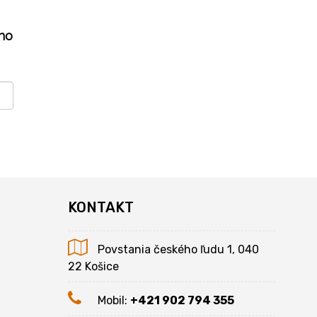
ho
KONTAKT
Povstania českého ľudu 1, 040
22 Košice
Mobil:
+421 902 794 355