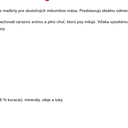
e maškrty pre skutočných milovníkov mäsa. Predstavujú ideálnu odmenu
zachovali výraznú arómu a plnú chuť, ktorú psy milujú. Vďaka vysokém
vy.
 % kuracie), minerály, oleje a tuky.