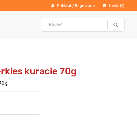
Prihlásiť
/
Registrácia
Košík (
0
)
rkies kuracie 70g
70 g.