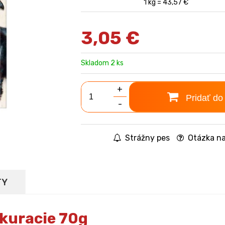
1 kg = 43,57 €
3,05
€
Skladom 2 ks
+
Pridať do
-
Strážny pes
Otázka na
TY
 kuracie 70g