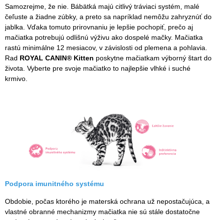
Samozrejme, že nie. Bábätká majú citlivý tráviaci systém, malé
čeľuste a žiadne zúbky, a preto sa napríklad nemôžu zahryznúť do
jablka. Vďaka tomuto prirovnaniu je lepšie pochopiť, prečo aj
mačiatka potrebujú odlišnú výživu ako dospelé mačky. Mačiatka
rastú minimálne 12 mesiacov, v závislosti od plemena a pohlavia.
Rad
ROYAL CANIN® Kitten
poskytne mačiatkam výborný štart do
života. Vyberte pre svoje mačiatko to najlepšie vlhké i suché
krmivo.
Podpora imunitného systému
Obdobie, počas ktorého je materská ochrana už nepostačujúca, a
vlastné obranné mechanizmy mačiatka nie sú stále dostatočne