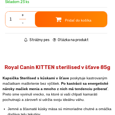
Skladom 23 ks
+
Pridať do košíka
-
Strážny pes
Otázka na produkt
Royal Canin KITTEN sterilised v šťave 85g
Kapsička Sterilised s kúskami v šťave
poskytuje kastrovaným
mačiatkam maškrtenie bez výčitiek.
Po kastrácii sa energetické
nároky mačiek menia a mnoho z nich má tendenciu priberať
.
Preto sme vyvinuli vrecko, na ktoré si vaši chlpatí kamaráti
pochutnajú a zároveň si udržia svoju ideálnu váhu.
Jemné a šťavnaté kúsky mäsa sú mimoriadne chutné a omáčka
dodáva telu tekutiny.