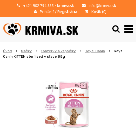
+421 902 794 355
- krmiva.sk
info@krmiva.sk
Prihlásiť
/
Registrácia
Košík (
0
)
Úvod
Mačky
Konzervy a kapsičky
Royal Canin
Royal
Canin KITTEN sterilised v šťave 85g