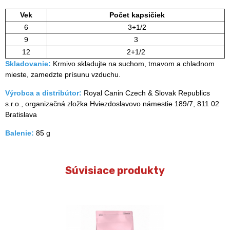
Vek
Počet kapsičiek
6
3+1/2
9
3
12
2+1/2
Skladovanie:
Krmivo skladujte na suchom, tmavom a chladnom
mieste, zamedzte prísunu vzduchu.
Výrobca a distribútor:
Royal Canin Czech & Slovak Republics
s.r.o., organizačná zložka Hviezdoslavovo námestie 189/7, 811 02
Bratislava
Balenie:
85 g
Súvisiace produkty