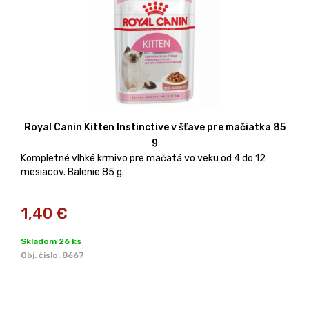
Royal Canin Kitten Instinctive v šťave pre mačiatka 85
g
Kompletné vlhké krmivo pre mačatá vo veku od 4 do 12
mesiacov. Balenie 85 g.
1,40
€
Skladom 26 ks
Obj. čislo:
8667