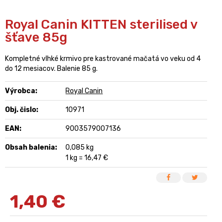
Royal Canin KITTEN sterilised v
šťave 85g
Kompletné vlhké krmivo pre kastrované mačatá vo veku od 4
do 12 mesiacov. Balenie 85 g.
Výrobca:
Royal Canin
Obj. čislo:
10971
EAN:
9003579007136
Obsah balenia:
0,085 kg
1 kg = 16,47 €
1,40
€