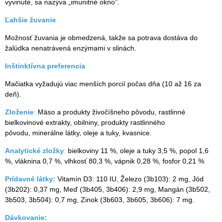
vyvinuté, sa nazýva „imunitné okno”.
Ľahšie žuvanie
Možnosť žuvania je obmedzená, takže sa potrava dostáva do
žalúdka nenatrávená enzýmami v slinách.
Inštinktívna preferencia
Mačiatka vyžadujú viac menších porcií počas dňa (10 až 16 za
deň).
Zloženie
:
Mäso a produkty živočíšneho pôvodu, rastlinné
bielkovinové extrakty, obilniny, produkty rastlinného
pôvodu, minerálne látky, oleje a tuky, kvasnice.
Analytické zložky
:
bielkoviny 11 %, oleje a tuky 3,5 %, popol 1,6
%, vláknina 0,7 %, vlhkosť 80,3 %, vápnik 0,28 %, fosfor 0,21 %
Prídavné látky:
Vitamín D3: 110 IU, Železo (3b103): 2 mg, Jód
(3b202): 0,37 mg, Meď (3b405, 3b406): 2,9 mg, Mangán (3b502,
3b503, 3b504): 0,7 mg, Zinok (3b603, 3b605, 3b606): 7 mg.
Dávkovanie: