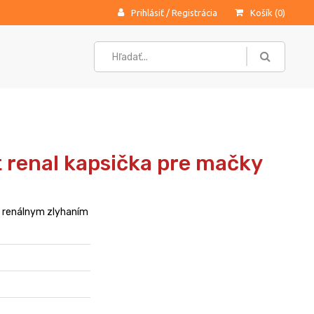
Prihlásiť
/
Registrácia
Košík (
0
)
 renal kapsička pre mačky
m renálnym zlyhaním