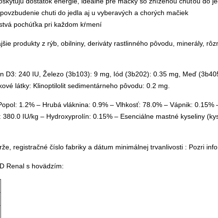
poskytujú dostatok energie, ideálne pre mačky so zníženou chuťou do je
povzbudenie chuti do jedla aj u vyberavých a chorých mačiek
rstvá pochúťka pri každom kŕmení
ie produkty z rýb, obilniny, deriváty rastlinného pôvodu, minerály, rôzn
amín D3: 240 IU, Železo (3b103): 9 mg, Iód (3b202): 0.35 mg, Meď (3b
vé látky: Klinoptilolit sedimentárneho pôvodu: 0.2 mg.
opol: 1.2% – Hrubá vláknina: 0.9% – Vlhkosť: 78.0% – Vápnik: 0.15% –
 380.0 IU/kg – Hydroxyprolín: 0.15% – Esenciálne mastné kyseliny (kyse
arže, registračné číslo fabriky a dátum minimálnej trvanlivosti : Pozri
D Renal s hovädzím: