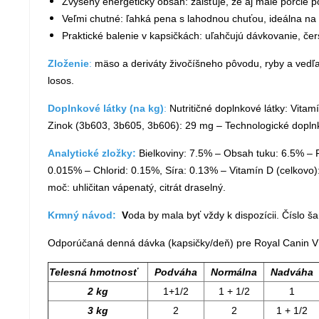
Zvýšený energetický obsah: zaisťuje, že aj malé porcie 
Veľmi chutné: ľahká pena s lahodnou chuťou, ideálna na 
Praktické balenie v kapsičkách: uľahčujú dávkovanie, če
Zloženie
:
mäso a deriváty živočíšneho pôvodu, ryby a vedľajš
losos.
Doplnkové látky (na kg)
:
Nutritičné doplnkové látky: Vit
Zinok (3b603, 3b605, 3b606): 29 mg – Technologické doplnko
Analytické zložky:
Bielkoviny: 7.5% – Obsah tuku: 6.5% – P
0.015% – Chlorid: 0.15%, Síra: 0.13% – Vitamín D (celkovo):
moč: uhličitan vápenatý, citrát draselný.
Krmný návod:
V
oda by mala byť vždy k dispozícii. Číslo š
Odporúčaná denná dávka (kapsičky/deň) pre Royal Canin V
Telesná hmotnosť
Podváha
Normálna
Nadváha
2 kg
1+1/2
1 + 1/2
1
3 kg
2
2
1 + 1/2