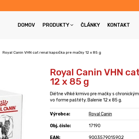
DOMOV
PRODUKTY
ČLÁNKY
KONTAKT
Royal Canin VHN cat renal kapsička pre mačky 12 x 85 g
Royal Canin VHN cat
12 x 85 g
Diétne vlhké krmivo pre mačky s chronický
vo forme paštéty. Balenie 12 x 85 g.
Výrobca:
Royal Canin
Obj. čislo:
17190
EAN:
9003579015902