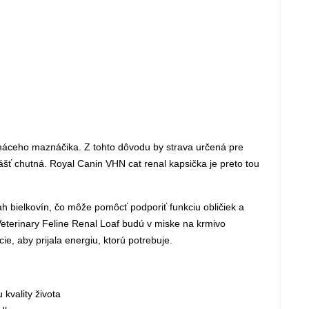
omáceho maznáčika. Z tohto dôvodu by strava určená pre
šť chutná. Royal Canin VHN cat renal kapsička je preto tou
 bielkovín, čo môže pomôcť podporiť funkciu obličiek a
eterinary Feline Renal Loaf budú v miske na krmivo
, aby prijala energiu, ktorú potrebuje.
 kvality života