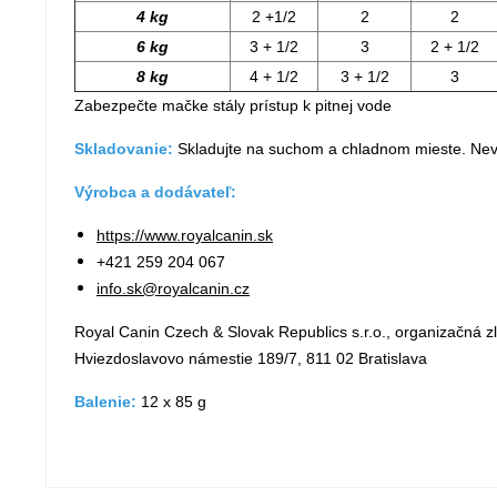
4 kg
2 +1/2
2
2
6 kg
3 + 1/2
3
2 + 1/2
8 kg
4 + 1/2
3 + 1/2
3
Zabezpečte mačke stály prístup k pitnej vode
Skladovanie:
Skladujte na suchom a chladnom mieste. Nevy
Výrobca a dodávateľ:
https://www.royalcanin.sk
+421 259 204 067
info.sk@royalcanin.cz
Royal Canin Czech & Slovak Republics s.r.o., organizačná z
Hviezdoslavovo námestie 189/7, 811 02 Bratislava
Balenie:
12 x 85 g