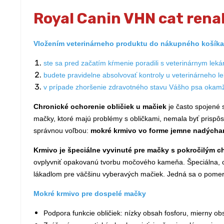
Royal Canin VHN cat renal
Vložením veterinárneho produktu do nákupného košíka 
ste sa pred začatím kŕmenie poradili s veterinárnym lek
budete pravidelne absolvovať kontroly u veterinárneho l
v prípade zhoršenie zdravotného stavu Vášho psa okamži
Chronické ochorenie obličiek u mačiek
je často spojené 
mačky, ktoré majú problémy s obličkami, nemala byť prispôs
správnou voľbou:
mokré krmivo vo forme jemne nadýchane
Krmivo je špeciálne vyvinuté pre mačky s pokročilým c
ovplyvniť opakovanú tvorbu močového kameňa. Špeciálna, ch
lákadlom pre väčšinu vyberavých mačiek. Jedná sa o pomerne
Mokré krmivo pre dospelé mačky
Podpora funkcie obličiek: nízky obsah fosforu, mierny obs