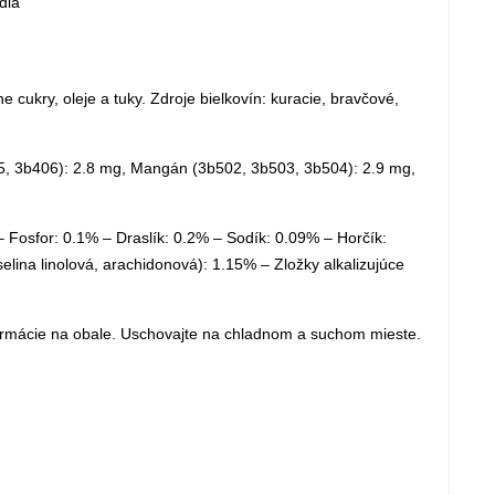
dla
e cukry, oleje a tuky. Zdroje bielkovín: kuracie, bravčové,
405, 3b406): 2.8 mg, Mangán (3b502, 3b503, 3b504): 2.9 mg,
 Fosfor: 0.1% – Draslík: 0.2% – Sodík: 0.09% – Horčík:
lina linolová, arachidonová): 1.15% – Zložky alkalizujúce
 informácie na obale. Uschovajte na chladnom a suchom mieste.