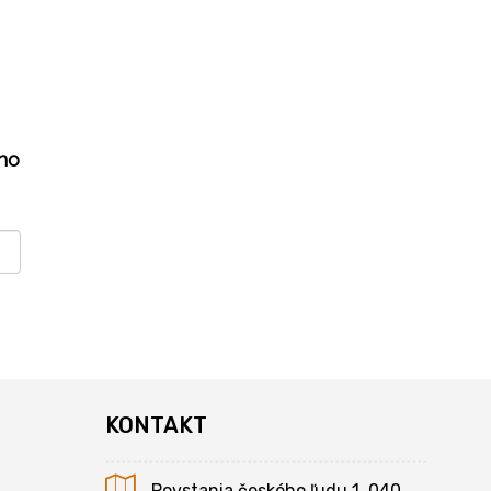
ho
KONTAKT
Povstania českého ľudu 1, 040