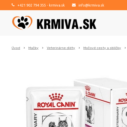
+421 902 794 355
- krmiva.sk
info@krmiva.sk
Úvod
Mačky
Veterinárne diéty
Močové cesty a obličky