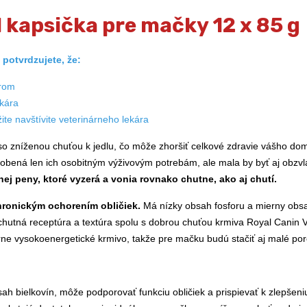
 kapsička pre mačky 12 x 85 g
potvrdzujete, že:
árom
ekára
te navštívite veterinárneho lekára
so zníženou chuťou k jedlu, čo môže zhoršiť celkové zdravie vášho d
obená len ich osobitným výživovým potrebám, ale mala by byť aj obzvlá
j peny, ktoré vyzerá a vonia rovnako chutne, ako aj chutí.
hronickým ochorením obličiek.
Má nízky obsah fosforu a mierny obsah
utná receptúra a textúra spolu s dobrou chuťou krmiva Royal Canin V
 vysokoenergetické krmivo, takže pre mačku budú stačiť aj malé porcie
ah bielkovín, môže podporovať funkciu obličiek a prispievať k zlepšeniu