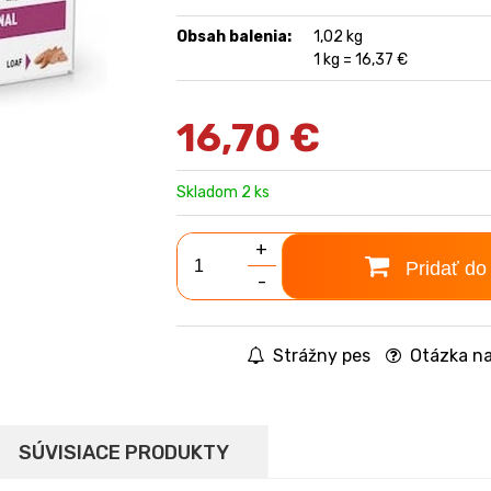
Obsah balenia:
1,02 kg
1 kg = 16,37 €
16,70
€
Skladom 2 ks
+
Pridať do
-
Strážny pes
Otázka na
SÚVISIACE PRODUKTY