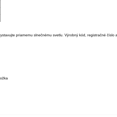
stavujte priamemu slnečnému svetlu. Výrobný kód, registračné číslo a
ložka