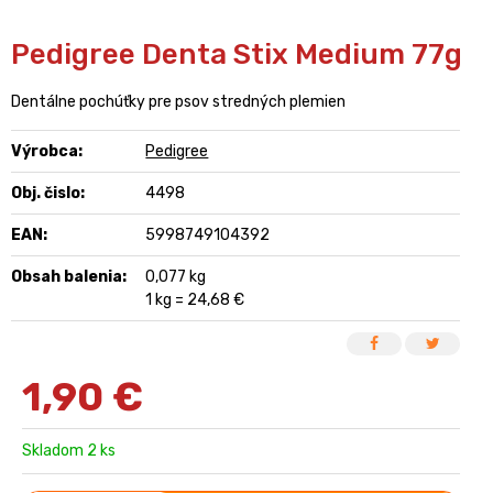
Pedigree Denta Stix Medium 77g
Dentálne pochúťky pre psov stredných plemien
Výrobca:
Pedigree
Obj. čislo:
4498
EAN:
5998749104392
Obsah balenia:
0,077 kg
1 kg = 24,68 €
1,90
€
Skladom 2 ks