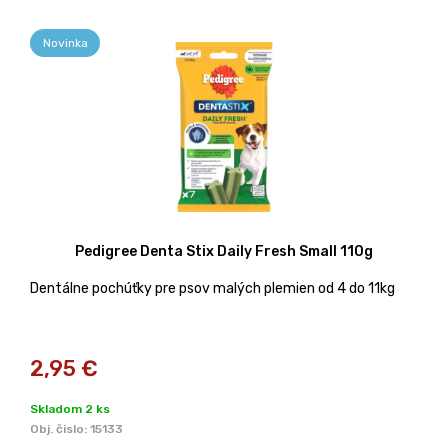
Novinka
Pedigree Denta Stix Daily Fresh Small 110g
Dentálne pochúťky pre psov malých plemien od 4 do 11kg
2,95
€
Skladom 2 ks
Obj. čislo:
15133