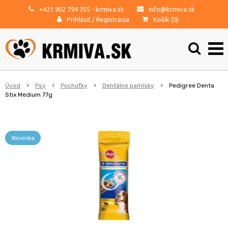
+421 902 794 355
- krmiva.sk
info@krmiva.sk
Prihlásiť
/
Registrácia
Košík (
0
)
Úvod
Psy
Pochúťky
Dentálne pamlsky
Pedigree Denta
Stix Medium 77g
Novinka