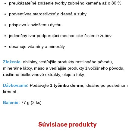
preukázateľné zníženie tvorby zubného kameňa až o 80 %
preventívna starostlivosť o ďasná a zuby
prispieva k sviežemu dychu
jedinečný tvar podporujúci mechanické čistenie zubov
obsahuje vitamíny a minerály
Zloženie
:
obilniny, vedľajšie produkty rastlinného pôvodu,
minerálne látky, mäso a vedľajšie produkty živočíšneho pôvodu,
rastlinné bielkovinové extrakty, oleje a tuky.
Dávkovanie:
Podávajte
1 tyčinku denne
, ideálne po poslednom
kŕmení.
Balenie:
77 g (3 ks)
Súvisiace produkty