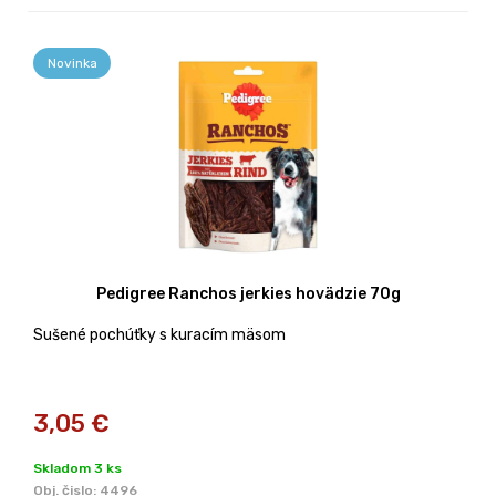
Novinka
Pedigree Ranchos jerkies hovädzie 70g
Sušené pochúťky s kuracím mäsom
3,05
€
Skladom 3 ks
Obj. čislo:
4496