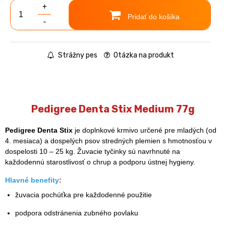
+
Pridať do košíka
-
Strážny pes
Otázka na produkt
Pedigree Denta Stix Medium 77g
Pedigree Denta Stix
je doplnkové krmivo určené pre mladých (od
4. mesiaca) a dospelých psov stredných plemien s hmotnosťou v
dospelosti 10 – 25 kg. Žuvacie tyčinky sú navrhnuté na
každodennú starostlivosť o chrup a podporu ústnej hygieny.
Hlavné benefity
:
žuvacia pochúťka pre každodenné použitie
podpora odstránenia zubného povlaku