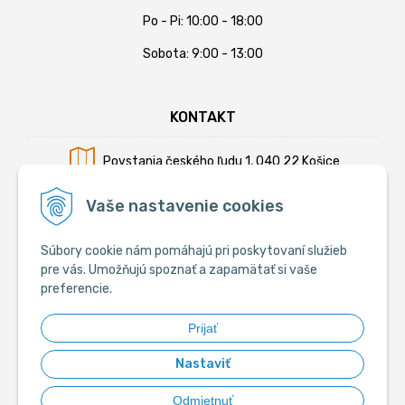
Po - Pi: 10:00 - 18:00
Sobota: 9:00 - 13:00
KONTAKT
Povstania českého ľudu 1, 040 22 Košice
Mobil:
+421 902 794 355
Vaše nastavenie cookies
E-mail:
info@krmiva.sk
Súbory cookie nám pomáhajú pri poskytovaní služieb
pre vás. Umožňujú spoznať a zapamätať si vaše
preferencie.
SOCIÁLNE
Prijať
Nastaviť
Odmietnuť