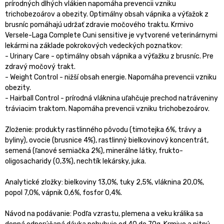
prírodných dlhých vlákien napomáha prevencii vzniku
trichobezoárov a obezity. Optimálny obsah vápnika a výťažok z
brusníc pomáhajú udržať zdravie močového traktu. Krmivo
Versele-Laga Complete Cuni sensitive je vytvorené veterinárnymi
lekármi na základe pokrokových vedeckých poznatkov:
- Urinary Care - optimálny obsah vápnika a výťažku z brusníc. Pre
zdravý močový trakt.
- Weight Control - nižší obsah energie. Napomáha prevencii vzniku
obezity.
- Hairball Control - prírodná vláknina uľahčuje prechod natráveniny
tráviacim traktom. Napomáha prevencii vzniku trichobezoárov.
Zloženie: produkty rastlinného pôvodu (timotejka 6%, trávy a
byliny), ovocie (brusnice 4%), rastlinný bielkovinový koncentrát,
semená (ľanové semiačka 2%), minerálne látky, frukto-
oligosacharidy (0,3%), nechtík lekársky, juka.
Analytické zložky: bielkoviny 13,0%, tuky 2,5%, vláknina 20,0%,
popol 7,0%, vápnik 0,6%, fosfor 0,4%.
Návod na podávanie: Podľa vzrastu, plemena a veku králika sa