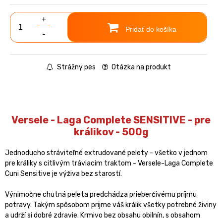
+
Pridať do košíka
-
Strážny pes
Otázka na produkt
Versele - Laga Complete SENSITIVE - pre
králikov - 500g
Jednoducho stráviteľné extrudované pelety - všetko v jednom
pre králiky s citlivým tráviacim traktom - Versele-Laga Complete
Cuni Sensitive je výživa bez starostí.
Výnimočne chutná peleta predchádza prieberčivému príjmu
potravy. Takým spôsobom prijme váš králik všetky potrebné živiny
a udrží si dobré zdravie. Krmivo bez obsahu obilnín, s obsahom