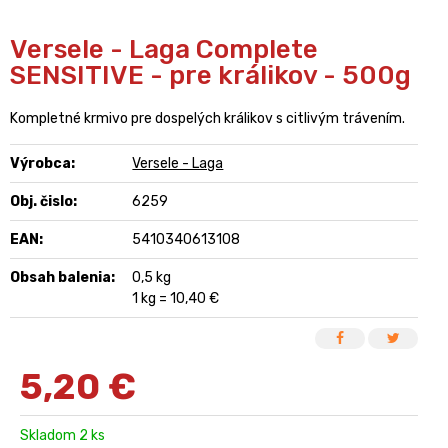
Versele - Laga Complete
SENSITIVE - pre králikov - 500g
Kompletné krmivo pre dospelých králikov s citlivým trávením.
Výrobca:
Versele - Laga
Obj. čislo:
6259
EAN:
5410340613108
Obsah balenia:
0,5 kg
1 kg = 10,40 €
5,20
€
Skladom 2 ks