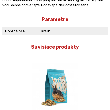
denná odporúčaná dávka pohybuje od 40 do 70g. Krmivo a pitnú
vodu denne obmieňajte. Podávajte tiež dostatok sena.
Parametre
Určené pre
Králik
Súvisiace produkty