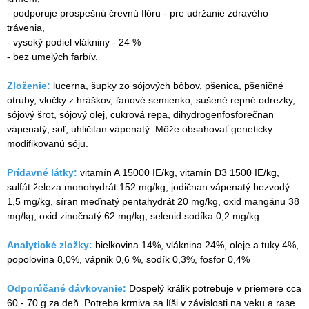
- podporuje prospešnú črevnú flóru - pre udržanie zdravého
trávenia,
- vysoký podiel vlákniny - 24 %
- bez umelých farbív.
Zloženie:
lucerna, šupky zo sójových bôbov, pšenica, pšeničné
otruby, vločky z hráškov, ľanové semienko, sušené repné odrezky,
sójový šrot, sójový olej, cukrová repa, dihydrogenfosforečnan
vápenatý, soľ, uhličitan vápenatý. Môže obsahovať geneticky
modifikovanú sóju.
Prídavné látky:
vitamín A 15000 IE/kg, vitamín D3 1500 IE/kg,
sulfát železa monohydrát 152 mg/kg, jodičnan vápenatý bezvodý
1,5 mg/kg, síran meďnatý pentahydrát 20 mg/kg, oxid mangánu 38
mg/kg, oxid zinočnatý 62 mg/kg, selenid sodíka 0,2 mg/kg.
Analytické zložky:
bielkovina 14%, vláknina 24%, oleje a tuky 4%,
popolovina 8,0%, vápnik 0,6 %, sodík 0,3%, fosfor 0,4%
Odporúčané dávkovanie:
Dospelý králik potrebuje v priemere cca
60 - 70 g za deň. Potreba krmiva sa líši v závislosti na veku a rase.