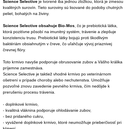
Science Selective
je tvorené iba jednou zložkou, ktorá je zmesou
kvalitných surovín. Tieto suroviny sú lisované do podoby chutných
peliet, bohatých na živiny.
Science Selective obsahuje Bio-Mos
, čo je prebiotická látka,
ktorá pozitívne pôsobí na imunitný systém, trávenie a zlepšuje
konzistenciu trusu. Prebiotické látky bojujú proti škodlivým
baktériám obsiahnutým v čreve, čo uľahčuje vývoj priaznivej
črevnej flóry.
Toto krmivo navyše podporuje obrusovanie zubov a Vášho králika
príjemne zamestnáva.
Science Selective je taktiež vhodné krmivo po veterinárnom
ošetrení v prípade choroby alebo nechutenstva. Umožňuje
pozvoľné znovu zavedenie pevného krmiva, čím nedôjde k
prerušeniu procesu trávenia.
- doplnkové krmivo,
- kvalitná vláknina podporuje ohlodávanie zubov,
- bez pridaného cukru,
- vyvážené doplnkové krmivo, ktoré neumožňuje prieberčivosť pri
kŕmení,