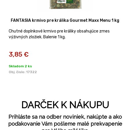
FANTASIA krmivo pre králika Gourmet Maxx Menu 1 kg
Chutné doplnkové krmivo pre králiky obsahujúce zmes
výživných zložiek. Balenie 1 kg.
3,85
€
Skladom 2 ks
Obj. čislo:
17322
DARČEK K NÁKUPU
Prihláste sa na odber noviniek, nakúpte a ako
poďakovanie Vám pošleme malé prekvapenie