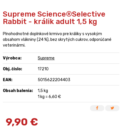
Supreme Science®Selective
Rabbit - králik adult 1,5 kg
Plnohodnotné doplnkové krmivo pre králiky s vysokým
obsahom vlákniny (24 %), bez skrytých cukrov, odporúčané
veterinármi.
Výrobca:
Supreme
Obj. čislo:
17210
EAN:
5015622204403
Obsah balenia:
1,5 kg
1 kg = 6,60 €
9,90
€