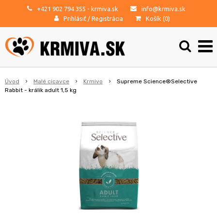
+421 902 794 355
- krmiva.sk
info@krmiva.sk
Prihlásiť
/
Registrácia
Košík (
0
)
Úvod
Malé cicavce
Krmivo
Supreme Science®Selective
Rabbit - králik adult 1,5 kg