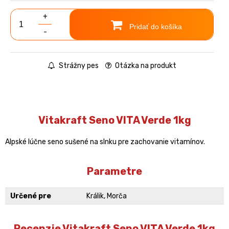
+
Pridať do košíka
-
Strážny pes
Otázka na produkt
Vitakraft Seno VITA Verde 1kg
Alpské lúčne seno sušené na slnku pre zachovanie vitamínov.
Parametre
Určené pre
Králik, Morča
Recenzie Vitakraft Seno VITA Verde 1kg