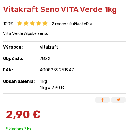
Vitakraft Seno VITA Verde 1kg
100%
2
recenzií užívateľov
Vita Verde Alpské seno.
Výrobca:
Vitakraft
Obj. čislo:
7822
EAN:
4008239251947
Obsah balenia:
1 kg
1 kg = 2,90 €
2,90
€
Skladom 7 ks