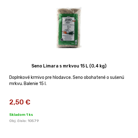
Seno Limara s mrkvou 15 L (0,4 kg)
Doplnkové krmivo pre hlodavce. Seno obohatené o sušenú
mrkvu. Balenie 15 l.
2,50
€
Skladom 1 ks
Obj. čislo:
10579