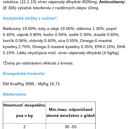
celulóza; (11.1.10) síran vápenatý dihydrát 4500mg;
Antioxidanty:
(E 306) výťažok tokoferolu z rastlinných olejov 10mg.
Analytické zložky v sušine*:
Bielkoviny 19.50%; tuky a oleje 19.00%; vláknina 1.30%; popol
5.40%; vápnik 0.80%; fosfor 0.50%; sodík 0.30%; draslík 0.60%;
horčík 0.06%; chloridy 0.60%, síra 0.55%, Omega-6 mastné
kyseliny 2.70%; Omega-3 mastné kyseliny 0.35%; EPA 0.10%; DHA
0.15%. Látky okysľujúce moč: síran vápenatý dihydrát (4.5g/kg).
*Živiny po odstránení vlhkosti z krmiva.
Energetická hodnota:
EM Kcal/Kg 3995 - Mj/Kg 16,71
Dávkovanie:
Hmotnosť dospelého
Min./max. odporúčané
psa v kg
denné množstvo v g/deň
2
30 -55