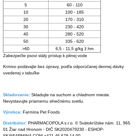
5
60 - 110
10
100 - 185
20
170 - 310
30
230 - 420
40
280 - 520
50
335 - 620
>60
6,5 - 11,5 g/kg ž.hm
Zabezpečte psovi stály prístup k pitnej vode
Krmivo podávajte bez úpravy, podľa odporúčanej dennej dávky
uvedenej v tabuľke
Skladovanie:
Skladujte na suchom a chladnom mieste.
Nevystavujte priamemu slnečnému svetlu.
Výrobca:
Farmina Pet Foods
Distribútor:
PHARMACOPOLA s.r.o. © Svätokrížske nám. 11, 965
01 Žiar nad Hronom - DIČ SK2020479230 - ESHOP-
SK@FARMINA.COM +421 45 678 14 00