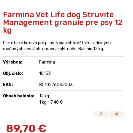
Farmina Vet Life dog Struvite
Management granule pre psy 12
kg
Dietetické krmivo pre psov trpiacich kryštálmi v dolných
močových cestách, upravuje pH moču. Balenie 12 kg.
Výrobca:
Farmina
Obj. čislo:
10153
EAN:
8010276032003
Obsah balenia:
12 kg
1 kg = 7,48 €
89,70
€