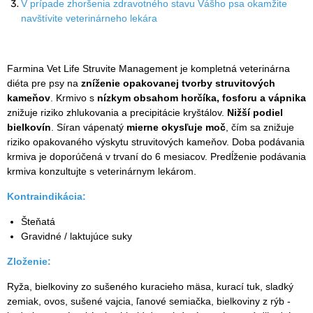
V prípade zhoršenia zdravotného stavu Vášho psa okamžite
navštívite veterinárneho lekára
Farmina Vet Life Struvite Management je kompletná veterinárna
diéta pre psy na
zníženie opakovanej tvorby struvitových
kameňov
. Krmivo s
nízkym obsahom horčíka, fosforu a vápnika
znižuje riziko zhlukovania a precipitácie kryštálov.
Nižší podiel
bielkovín
. Síran vápenatý
mierne okysľuje moč
, čím sa znižuje
riziko opakovaného výskytu struvitových kameňov. Doba podávania
krmiva je doporúčená v trvaní do 6 mesiacov. Predĺženie podávania
krmiva konzultujte s veterinárnym lekárom.
Kontraindikácia:
Šteňatá
Gravidné / laktujúce suky
Zloženie:
Ryža, bielkoviny zo sušeného kuracieho mäsa, kurací tuk, sladký
zemiak, ovos, sušené vajcia, ľanové semiačka, bielkoviny z rýb -