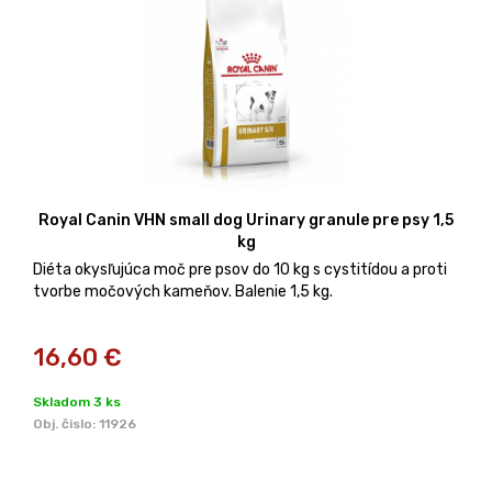
Royal Canin VHN small dog Urinary granule pre psy 1,5
kg
Diéta okysľujúca moč pre psov do 10 kg s cystitídou a proti
tvorbe močových kameňov. Balenie 1,5 kg.
16,60
€
Skladom 3 ks
Obj. čislo:
11926