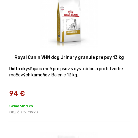
Royal Canin VHN dog Urinary granule pre psy 13 kg
Diéta okysľujúca moč pre psov s cystitídou a proti tvorbe
močových kameňov. Balenie 13 kg.
94
€
Skladom 1 ks
Obj. čislo:
11923