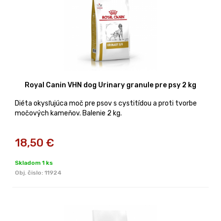
Royal Canin VHN dog Urinary granule pre psy 2 kg
Diéta okysľujúca moč pre psov s cystitídou a proti tvorbe
močových kameňov. Balenie 2 kg.
18,50
€
Skladom 1 ks
Obj. čislo:
11924