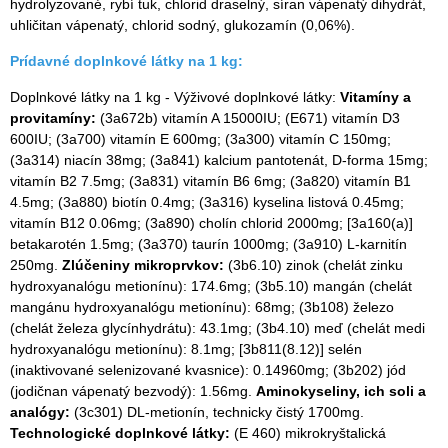
hydrolyzované, rybí tuk, chlorid draselný, síran vápenatý dihydrát,
uhličitan vápenatý, chlorid sodný, glukozamín (0,06%).
Prídavné doplnkové látky na 1 kg:
Doplnkové látky na 1 kg - Výživové doplnkové látky:
Vitamíny a
provitamíny:
(3a672b) vitamín A 15000IU; (E671) vitamín D3
600IU; (3a700) vitamín E 600mg; (3a300) vitamín C 150mg;
(3a314) niacín 38mg; (3a841) kalcium pantotenát, D-forma 15mg;
vitamín B2 7.5mg; (3a831) vitamín B6 6mg; (3a820) vitamín B1
4.5mg; (3a880) biotín 0.4mg; (3a316) kyselina listová 0.45mg;
vitamín B12 0.06mg; (3a890) cholín chlorid 2000mg; [3a160(a)]
betakarotén 1.5mg; (3a370) taurín 1000mg; (3a910) L-karnitín
250mg.
Zlúčeniny mikroprvkov:
(3b6.10) zinok (chelát zinku
hydroxyanalógu metionínu): 174.6mg; (3b5.10) mangán (chelát
mangánu hydroxyanalógu metionínu): 68mg; (3b108) železo
(chelát železa glycínhydrátu): 43.1mg; (3b4.10) meď (chelát medi
hydroxyanalógu metionínu): 8.1mg; [3b811(8.12)] selén
(inaktivované selenizované kvasnice): 0.14960mg; (3b202) jód
(jodičnan vápenatý bezvodý): 1.56mg.
Aminokyseliny, ich soli a
analógy:
(3c301) DL-metionín, technicky čistý 1700mg.
Technologické doplnkové látky:
(E 460) mikrokryštalická