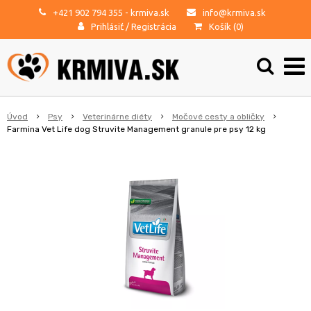
+421 902 794 355
- krmiva.sk
info@krmiva.sk
Prihlásiť
/
Registrácia
Košík (
0
)
Úvod
Psy
Veterinárne diéty
Močové cesty a obličky
Farmina Vet Life dog Struvite Management granule pre psy 12 kg