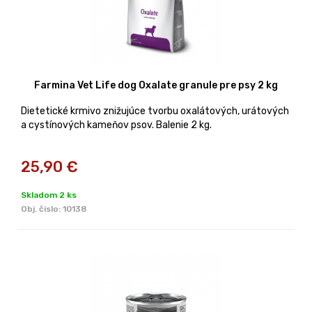
Farmina Vet Life dog Oxalate granule pre psy 2 kg
Dietetické krmivo znižujúce tvorbu oxalátových, urátových
a cystínových kameňov psov. Balenie 2 kg.
25,90
€
Skladom 2 ks
Obj. čislo:
10138