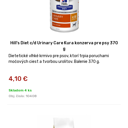
Hill's Diet c/d Urinary Care Kura konzerva pre psy 370
g
Dietetické vlhké krmivo pre psov, ktorí trpia poruchami
močových ciest a tvorbou urolitov. Balenie 370 g.
4,10
€
Skladom 4 ks
Obj. čislo:
10408