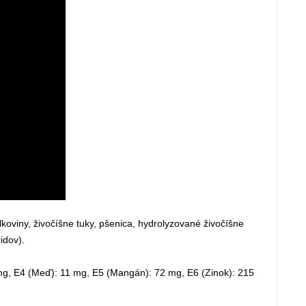
oviny, živočíšne tuky, pšenica, hydrolyzované živočíšne
idov).
 mg, E4 (Meď): 11 mg, E5 (Mangán): 72 mg, E6 (Zinok): 215