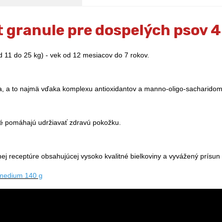
 granule pre dospelých psov 4
 11 do 25 kg) - vek od 12 mesiacov do 7 rokov.
 a to najmä vďaka komplexu antioxidantov a manno-oligo-sacharidom
é pomáhajú udržiavať zdravú pokožku.
j receptúre obsahujúcej vysoko kvalitné bielkoviny a vyvážený prísun 
 medium 140 g