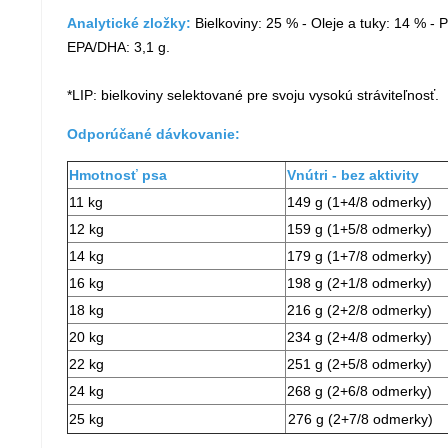
Analytické zložky:
Bielkoviny: 25 % - Oleje a tuky: 14 % - 
EPA/DHA: 3,1 g.
*LIP: bielkoviny selektované pre svoju vysokú stráviteľnosť.
Odporúčané dávkovanie:
Hmotnosť psa
Vnútri - bez aktivity
11 kg
149 g (1+4/8 odmerky)
12 kg
159 g (1+5/8 odmerky)
14 kg
179 g (1+7/8 odmerky)
16 kg
198 g (2+1/8 odmerky)
18 kg
216 g (2+2/8 odmerky)
20 kg
234 g (2+4/8 odmerky)
22 kg
251 g (2+5/8 odmerky)
24 kg
268 g (2+6/8 odmerky)
25 kg
276 g (2+7/8 odmerky)