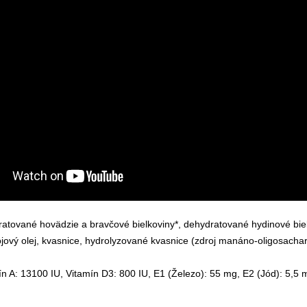
tované hovädzie a bravčové bielkoviny*, dehydratované hydinové bielk
sójový olej, kvasnice, hydrolyzované kvasnice (zdroj manáno-oligosachar
ín A: 13100 IU, Vitamín D3: 800 IU, E1 (Železo): 55 mg, E2 (Jód): 5,5