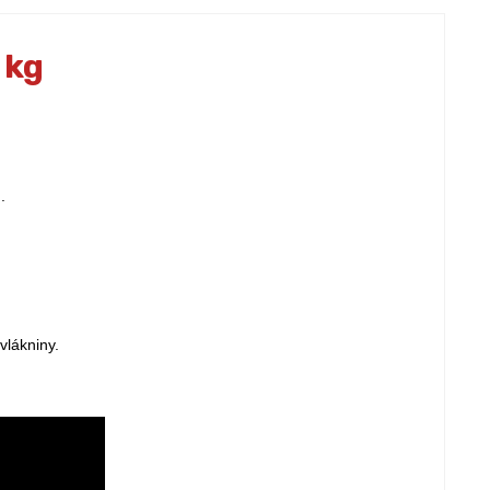
 kg
.
vlákniny.