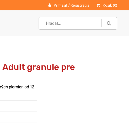
Prihlásiť
/
Registrácia
Košík (
0
)
 Adult granule pre
ných plemien od 12