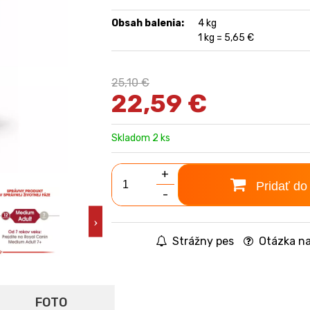
Obsah balenia:
4 kg
1 kg = 5,65 €
25,10 €
22,59
€
Skladom 2 ks
+
Pridať do
-
Strážny pes
Otázka na
FOTO