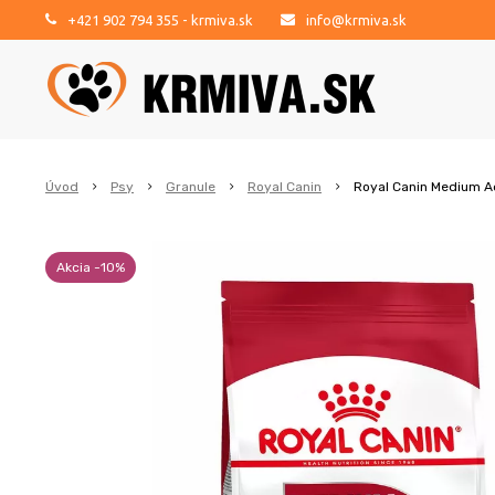
+421 902 794 355
- krmiva.sk
info@krmiva.sk
Úvod
Psy
Granule
Royal Canin
Royal Canin Medium Ad
Akcia -10%