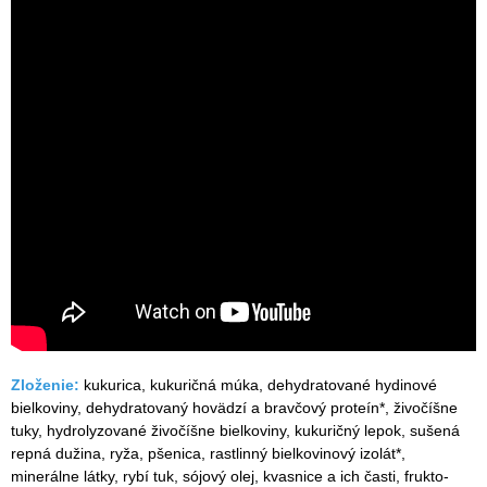
Zloženie:
kukurica, kukuričná múka, dehydratované hydinové
bielkoviny, dehydratovaný hovädzí a bravčový proteín*, živočíšne
tuky, hydrolyzované živočíšne bielkoviny, kukuričný lepok, sušená
repná dužina, ryža, pšenica, rastlinný bielkovinový izolát*,
minerálne látky, rybí tuk, sójový olej, kvasnice a ich časti, frukto-