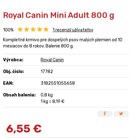
Royal Canin Mini Adult 800 g
100%
1
recenzií užívateľov
Kompletné krmivo pre dospelých psov malých plemien od 10
mesiacov do 8 rokov. Balenie 800 g.
Výrobca:
Royal Canin
Obj. čislo:
17782
EAN:
3182551055658
Obsah balenia:
0,8 kg
1 kg = 8,19 €
6,55
€