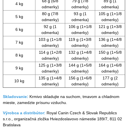
68 g (6/8
79 g (7/8
89 g (1
4 kg
odmerky)
odmerky)
odmerka)
80 g (7/8
93 g (1
105 g (1+1/8
5 kg
odmerky)
odmerka)
odmerky)
92 g (1
106 g (1+1/8
121 g (1+3/8
6 kg
odmerka)
odmerky)
odmerky)
103 g (1+1/8
119 g (1+3/8
136 g (1+4/8
7 kg
odmerky)
odmerky)
odmerky)
114 g (1+2/8
132 g (1+4/8
150 g (1+5/8
8 kg
odmerky)
odmerky)
odmerky)
125 g (1+3/8
144 g (1+5/8
164 g (1+6/8
9 kg
odmerky)
odmerky)
odmerky)
135 g (1+4/8
156 g (1+6/8
177 g (2
10 kg
odmerky)
odmerky)
odmerky)
Skladovanie:
Krmivo skladujte na suchom, tmavom a chladnom
mieste, zamedzte prísunu vzduchu.
Výrobca a distribútor:
Royal Canin Czech & Slovak Republics
s.r.o., organizačná zložka Hviezdoslavovo námestie 189/7, 811 02
Bratislava