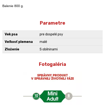
Balenie 800 g.
Parametre
Vek psa
pre dospelé psy
Veľkosť plemena
malé
Zloženie
S obilninami
Fotogaléria