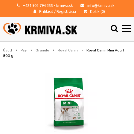
+421 902 794 355
- krmiva.sk
info@krmiva.sk
Prihlásiť
/
Registrácia
Košík (
0
)
Úvod
Psy
Granule
Royal Canin
Royal Canin Mini Adult
800 g