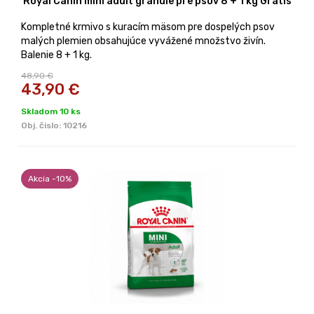
Royal Canin mini adult granule pre psov 8 + 1 kg Gratis
Kompletné krmivo s kuracím mäsom pre dospelých psov
malých plemien obsahujúce vyvážené množstvo živín.
Balenie 8 + 1 kg.
48,90 €
43,90
€
Skladom 10 ks
Obj. čislo:
10216
Akcia -10%