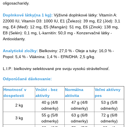
oligosacharidy.
Doplnkové látky(na 1 kg):
Výživné doplnkové látky: Vitamín A:
22000 IU, Vitamín D3: 1000 IU, E1 (Železo): 39 mg, E2 (Jód): 3,1
mg, E4 (Meď): 12 mg, E5 (Mangán): 51 mg, E6 (Zinok): 138 mg,
E8 (Selén): 0,1 mg, L-karnitín: 50,0 mg - Konzervačné látky -
Antioxidanty.
Analytické zložky:
Bielkoviny: 27,0 % - Oleje a tuky: 16,0 % -
Popol: 5,4 % - Vláknina: 1,4 % - EPA/DHA: 2,5 g/kg.
L.I.P.: bielkoviny selektované pre svoju vysokú stráviteľnosť.
Odporúčané dávkovanie:
Hmotnosť v
Vnútri - bez
Normálna
Veľmi aktívny
dospelosti
aktivity
aktivita
pes
40 g (4/8
47 g (4/8
53 g (5/8
2 kg
odmerky)
odmerky)
odmerky)
55 g (5/8
63 g (6/8
72 g (6/8
3 kg
odmerky)
odmerky)
odmerky)