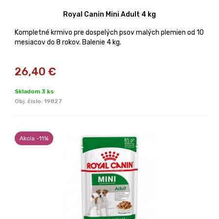
Royal Canin Mini Adult 4 kg
Kompletné krmivo pre dospelých psov malých plemien od 10
mesiacov do 8 rokov. Balenie 4 kg.
26,40
€
Skladom 3 ks
Obj. čislo:
19827
Akcia -11%