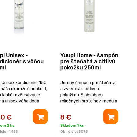
p! Unisex -
Yuup! Home - šampón
dicionér s vôňou
pre šteňatá a citlivú
ml
pokožku 250ml
! Unisex kondicionér 150
Jemný šampón pre šteňatá
rináša okamžitú hebkosť,
a zvieratá s citlivou
a ľahké rozčesávanie.
pokožkou. S obsahom
á unisex vôňa dodá
mliečnych proteínov, medu a
 príjemnú sviežosť a
výťažkov z bylín. Bez SLS a
cionér je vhodný pre
parabénov. Balenie 250ml
40
€
8
€
y typy srsti aj plemená.
nie 150ml
dom 2 ks
Skladom 1 ks
islo:
4955
Obj. čislo:
5075