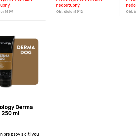
upný.
nedostupný.
nedo
lo:
1699
Obj. čislo:
5912
Obj. č
ology Derma
- 250 ml
 pre psov s citlivou