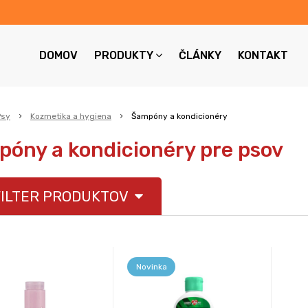
DOMOV
PRODUKTY
ČLÁNKY
KONTAKT
Psy
Kozmetika a hygiena
Šampóny a kondicionéry
óny a kondicionéry pre psov
ILTER PRODUKTOV
Novinka