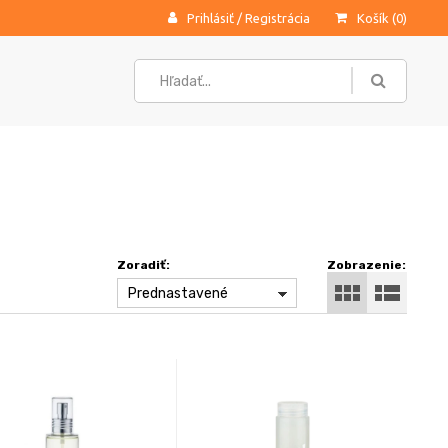
Prihlásiť
/
Registrácia
Košík (
0
)
Zoradiť:
Zobrazenie:
Prednastavené