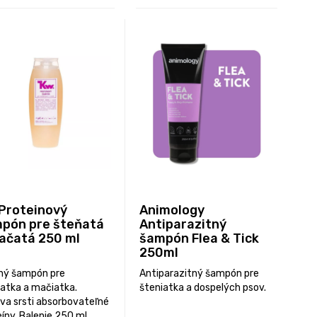
Proteinový
Animology
pón pre šteňatá
Antiparazitný
ačatá 250 ml
šampón Flea & Tick
250ml
ý šampón pre
Antiparazitný šampón pre
iatka a mačiatka.
šteniatka a dospelých psov.
va srsti absorbovateľné
íny. Balenie 250 ml.