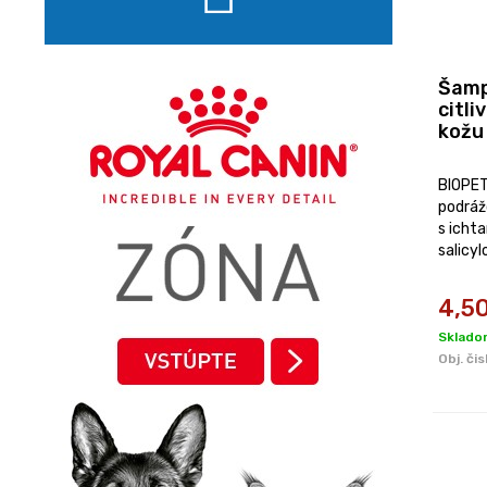
Šamp
citli
kožu
BIOPET
podráž
s icht
salicy
olejom
extrak
4,5
konské
Skladom
Obj. čis