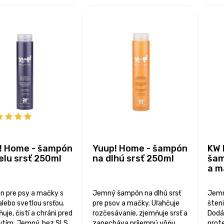
! Home - šampón
Yuup! Home - šampón
KW 
elu srsť 250ml
na dlhú srsť 250ml
šam
a m
 pre psy a mačky s
Jemný šampón na dlhú srsť
Jemn
alebo svetlou srsťou.
pre psov a mačky. Uľahčuje
šten
uje, čistí a chráni pred
rozčesávanie, zjemňuje srsť a
Dodá
utím. Jemný, bez SLS
zanecháva príjemnú vôňu.
prote