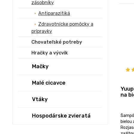
zásobníky
Antiparazitiká
Zdravotnícke pomôcky a
prípravky
Chovateľské potreby
Hračky a výcvik
Mačky
Malé cicavce
Yuup
na bi
Vtáky
Hospodárske zvieratá
Šampón
bielou 
Rozjasň
zažltn