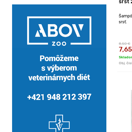
srsť
Šampón
srsť.
8,50 €
7,65
Sklado
Obj. čis