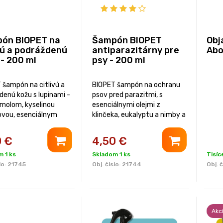
ón BIOPET na
Šampón BIOPET
Obj
vú a podráždenú
antiparazitárny pre
Abo
 - 200 ml
psy - 200 ml
 šampón na citlivú a
BIOPET šampón na ochranu
denú kožu s lupinami -
psov pred parazitmi, s
amolom, kyselinou
esenciálnymi olejmi z
lovou, esenciálnym
klinčeka, eukalyptu a nimby a
 z rozmarínu a
extraktom z nechtíka.
tom z pagaštana
0
€
4,50
€
ho.
 1 ks
Skladom 1 ks
Tisí
lo:
21745
Obj. čislo:
21744
Obj. č
Akc