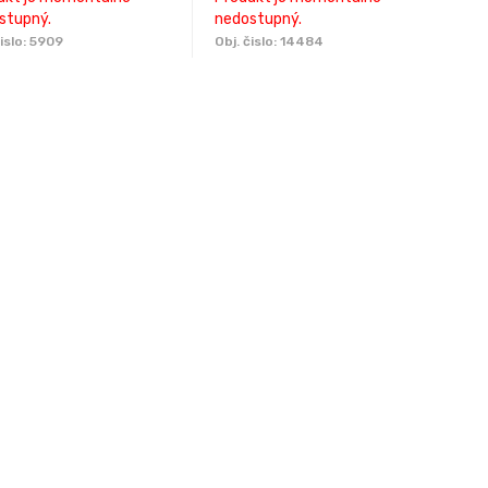
stupný.
nedostupný.
islo:
5909
Obj. čislo:
14484