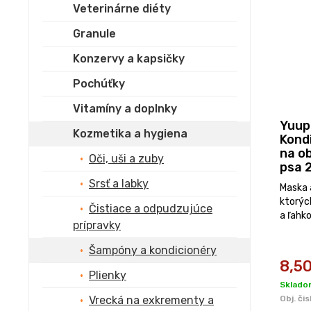
Veterinárne diéty
Granule
Konzervy a kapsičky
Pochúťky
Vitamíny a doplnky
Yuup
Kozmetika a hygiena
Kond
na ob
Oči, uši a zuby
psa 
Srsť a labky
Maska 
ktorýc
Čistiace a odpudzujúce
a ľahko
prípravky
Šampóny a kondicionéry
8,5
Plienky
Sklado
Vrecká na exkrementy a
Obj. čis