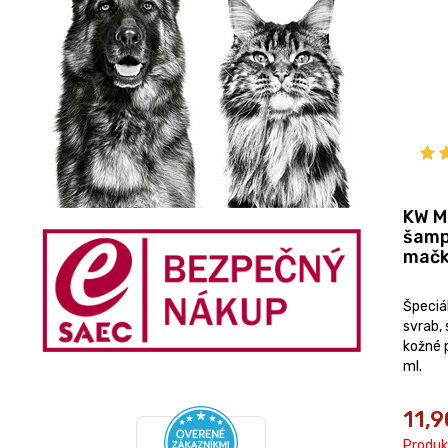
KW M
šamp
mačk
Špeciá
svrab,
kožné 
ml.
11,9
Produk