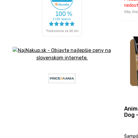
nedost
Obj. čis
Anim
Dog 
Šampón