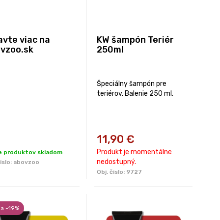
avte viac na
KW šampón Teriér
vzoo.sk
250ml
Špeciálny šampón pre
teriérov. Balenie 250 ml.
11,90
€
Produkt je momentálne
ce produktov skladom
nedostupný.
islo:
abovzoo
Obj. čislo:
9727
ia -19%