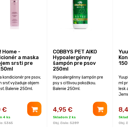
! Home -
COBBYS PET AIKO
Yuu
icionér a maska
Hypoalergénny
Kon
jem srsti pre
šampón pre psov
150
250ml
250ml
a kondicionér pre psov,
Hypoalergénny šampón pre
Yuup
h srsť vyžaduje objem
psy s citlivou pokožkou.
ml p
sť. Balenie 250ml.
Balenie 250ml.
lesk 
Jemn
srsti
kondi
0
€
4,95
€
8,
všetk
Bale
m 4 ks
Skladom 2 ks
Skla
lo:
5365
Obj. čislo:
5289
Obj. č