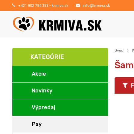
+421 902 794 355
- krmiva.sk
info@krmiva.sk
Úvod
KATEGÓRIE
Šamp
Akcie
F
Novinky
Výpredaj
Psy