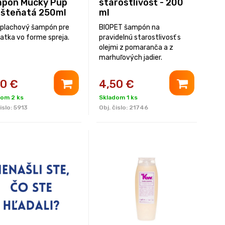
pón Mucky Pup
starostlivosť - 200
 šteňatá 250ml
ml
plachový šampón pre
BIOPET šampón na
atka vo forme spreja.
pravidelnú starostlivosť s
olejmi z pomaranča a z
marhuľových jadier.
50
€
4,50
€
dom 2 ks
Skladom 1 ks
islo:
5913
Obj. čislo:
21746