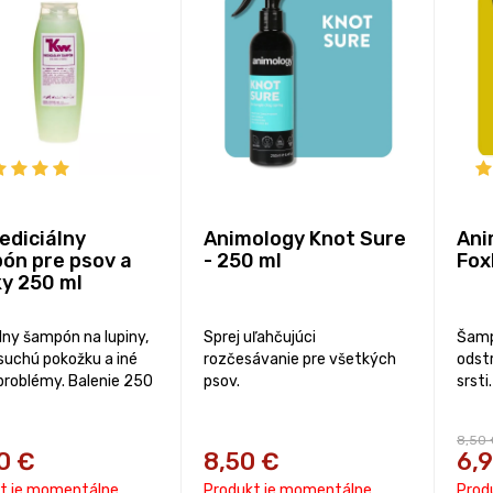
ediciálny
Animology Knot Sure
Ani
ón pre psov a
- 250 ml
Fox
y 250 ml
lny šampón na lupiny,
Sprej uľahčujúci
Šamp
 suchú pokožku a iné
rozčesávanie pre všetkých
odst
problémy. Balenie 250
psov.
srsti.
8,50 
0
€
8,50
€
6,
t je momentálne
Produkt je momentálne
Prod