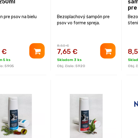
 250ml
šam
pre
 pre psov na bielu
Bezoplachový šampón pre
Bezo
psov vo forme spreja.
šteni
8,50 €
€
7,65
€
8,
m 5 ks
Skladom 3 ks
Skla
lo:
5905
Obj. čislo:
5920
Obj. č