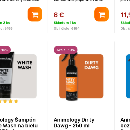
bénov. Balenie 250ml
Bez parabénov a SLS. Balenie
250ml
8
€
11,
m 2 ks
Skladom 1 ks
Sklad
lo:
6185
Obj. čislo:
6184
Obj. č
 -10%
Akcia -10%
ology Šampón
Animology Dirty
Ani
e Wash na bielu
Dawg - 250 ml
bez