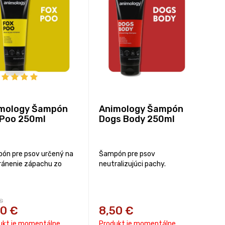
mology Šampón
Animology Šampón
Poo 250ml
Dogs Body 250ml
ón pre psov určený na
Šampón pre psov
ránenie zápachu zo
neutralizujúci pachy.
€
90
€
8,50
€
ukt je momentálne
Produkt je momentálne