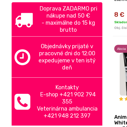
a para
Doprava ZADARMO pri
8
€
nákupe nad
50 €
-
maximálne do 15 kg
Sklado
Obj. čis
brutto
Objednávky prijaté v
Akcia
pracovné dni do 12:00
expedujeme v ten istý
deň
Kontakty
E-shop +421 902 794
355
Veterinárna ambulancia
+421 948 212 397
Anim
Whit