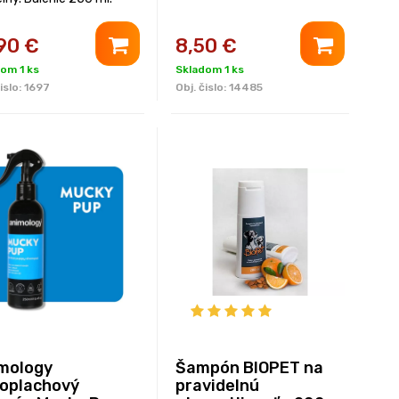
90
€
8,50
€
om 1 ks
Skladom 1 ks
islo:
1697
Obj. čislo:
14485
mology
Šampón BIOPET na
oplachový
pravidelnú