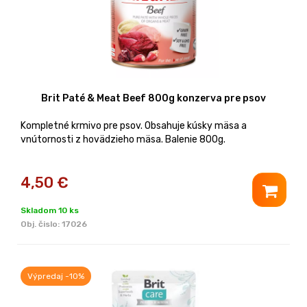
Brit Paté & Meat Beef 800g konzerva pre psov
Kompletné krmivo pre psov. Obsahuje kúsky mäsa a
vnútornosti z hovädzieho mäsa. Balenie 800g.
4,50
€
Skladom 10 ks
Obj. čislo:
17026
Výpredaj -10%