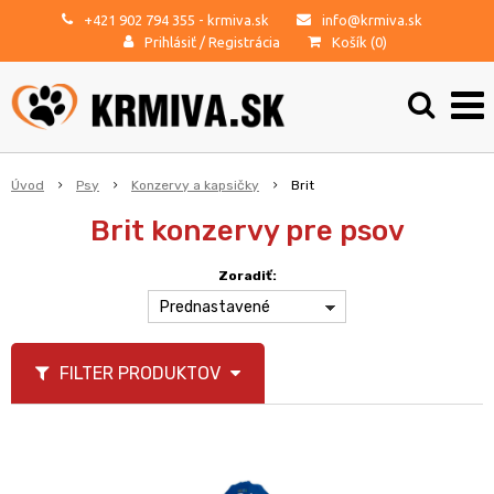
+421 902 794 355
- krmiva.sk
info@krmiva.sk
Prihlásiť
/
Registrácia
Košík (
0
)
Úvod
Psy
Konzervy a kapsičky
Brit
Brit konzervy pre psov
Zoradiť:
Prednastavené
FILTER PRODUKTOV