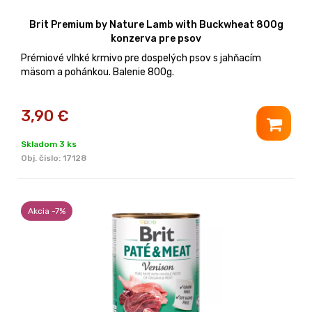
Brit Premium by Nature Lamb with Buckwheat 800g
konzerva pre psov
Prémiové vlhké krmivo pre dospelých psov s jahňacím
mäsom a pohánkou. Balenie 800g.
3,90
€
Skladom 3 ks
Obj. čislo:
17128
Akcia -7%