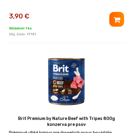
3,90
€
Skladom 1 ks
Obj. čislo:
17131
Brit Premium by Nature Beef with Tripes 800g
konzerva pre psov
Prémiové vlhké krmivo pre dospelých psovs hovädzím