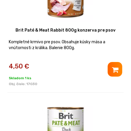
Brit Paté & Meat Rabbit 800g konzerva pre psov
Kompletné krmivo pre psov. Obsahuje kúsky mäsa a
vnútornosti z králika. Balenie 800g.
4,50
€
Skladom 1 ks
Obj. čislo:
17030