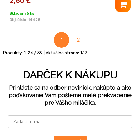
2,60
€
Skladom 6 ks
Obj. čislo:
14428
1
2
Produkty:
1
-
24
/
39
| Aktuálna strana:
1
/
2
DARČEK K NÁKUPU
Prihláste sa na odber noviniek, nakúpte a ako
poďakovanie Vám pošleme malé prekvapenie
pre Vášho miláčika.