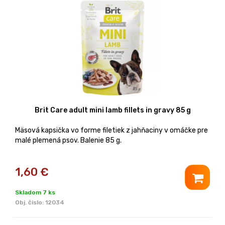
Brit Care adult mini lamb fillets in gravy 85 g
Mäsová kapsička vo forme filetiek z jahňaciny v omáčke pre
malé plemená psov. Balenie 85 g.
1,60
€
Skladom 7 ks
Obj. čislo:
12034