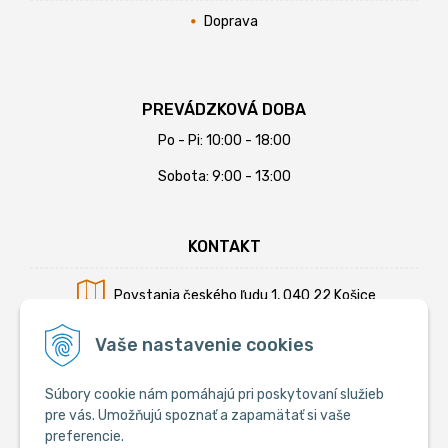
Doprava
PREVÁDZKOVÁ DOBA
Po - Pi: 10:00 - 18:00
Sobota: 9:00 - 13:00
KONTAKT
Povstania českého ľudu 1, 040 22 Košice
Mobil:
+421 902 794 355
Vaše nastavenie cookies
E-mail:
info@krmiva.sk
Súbory cookie nám pomáhajú pri poskytovaní služieb
pre vás. Umožňujú spoznať a zapamätať si vaše
preferencie.