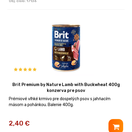
Obj. čislo:
17136
Brit Premium by Nature Lamb with Buckwheat 400g
konzerva pre psov
Prémiové vlhké krmivo pre dospelých psov s jahňacím
mäsom a pohánkou. Balenie 400g.
2,40
€