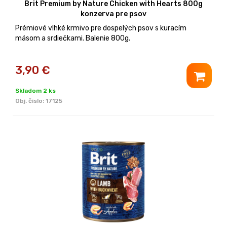
Brit Premium by Nature Chicken with Hearts 800g
konzerva pre psov
Prémiové vlhké krmivo pre dospelých psov s kuracím
mäsom a srdiečkami. Balenie 800g.
3,90
€
Skladom 2 ks
Obj. čislo:
17125