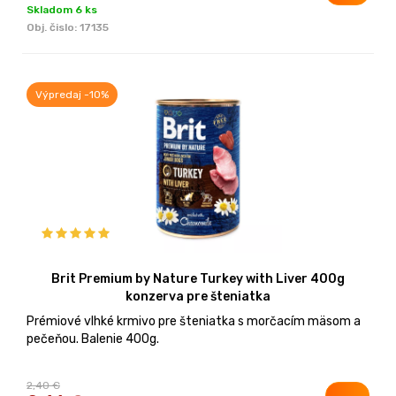
Skladom 6 ks
Obj. čislo:
17135
Výpredaj -10%
Brit Premium by Nature Turkey with Liver 400g
konzerva pre šteniatka
Prémiové vlhké krmivo pre šteniatka s morčacím mäsom a
pečeňou. Balenie 400g.
2,40 €