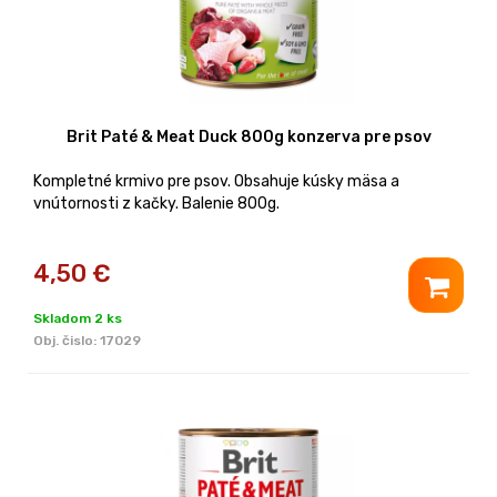
Brit Paté & Meat Duck 800g konzerva pre psov
Kompletné krmivo pre psov. Obsahuje kúsky mäsa a
vnútornosti z kačky. Balenie 800g.
4,50
€
Skladom 2 ks
Obj. čislo:
17029