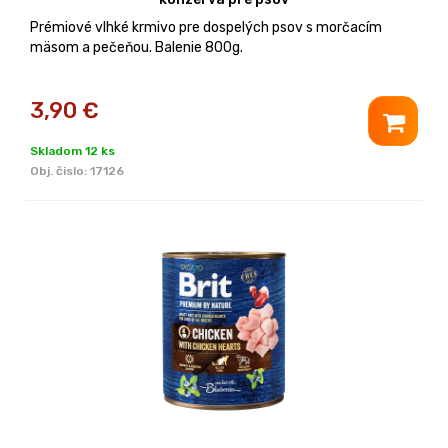
Prémiové vlhké krmivo pre dospelých psov s morčacím
mäsom a pečeňou. Balenie 800g.
3,90
€
Skladom 12 ks
Obj. čislo:
17126