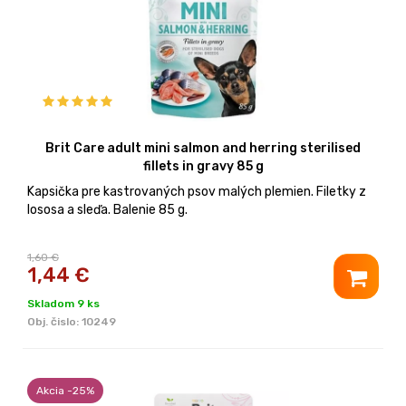
Brit Care adult mini salmon and herring sterilised
fillets in gravy 85 g
Kapsička pre kastrovaných psov malých plemien. Filetky z
lososa a sleďa. Balenie 85 g.
1,60 €
1,44
€
Skladom 9 ks
Obj. čislo:
10249
Akcia -25%