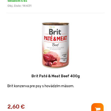
Skladom 5 ks
Obj. čislo:
14431
Brit Paté & Meat Beef 400g
Brit konzerva pre psy s hovädzím mäsom.
2,60
€