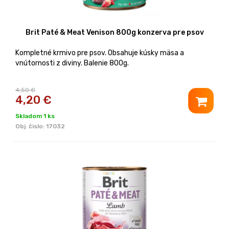
Brit Paté & Meat Venison 800g konzerva pre psov
Kompletné krmivo pre psov. Obsahuje kúsky mäsa a
vnútornosti z diviny. Balenie 800g.
4,50 €
4,20
€
Skladom 1 ks
Obj. čislo:
17032