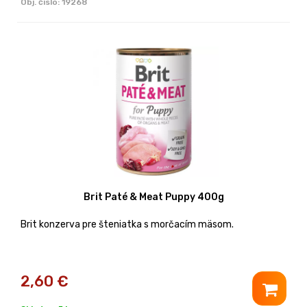
Obj. čislo:
19268
Brit Paté & Meat Puppy 400g
Brit konzerva pre šteniatka s morčacím mäsom.
2,60
€