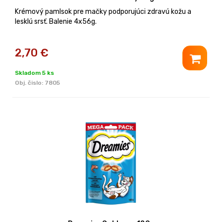
Krémový pamlsok pre mačky podporujúci zdravú kožu a
lesklú srsť. Balenie 4x56g.
2,70
€
Skladom 5 ks
Obj. čislo:
7805