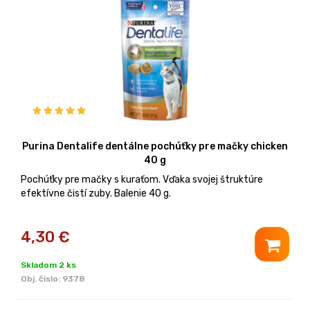
Purina Dentalife dentálne pochúťky pre mačky chicken
40 g
Pochúťky pre mačky s kuraťom. Vďaka svojej štruktúre
efektívne čistí zuby. Balenie 40 g.
4,30
€
Skladom 2 ks
Obj. čislo:
9378