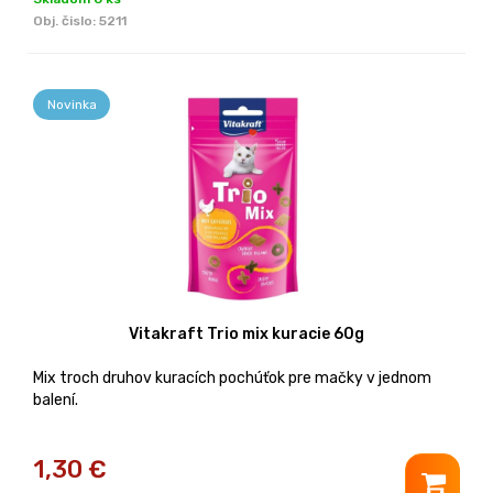
Obj. čislo:
5211
Novinka
Vitakraft Trio mix kuracie 60g
Mix troch druhov kuracích pochúťok pre mačky v jednom
balení.
1,30
€