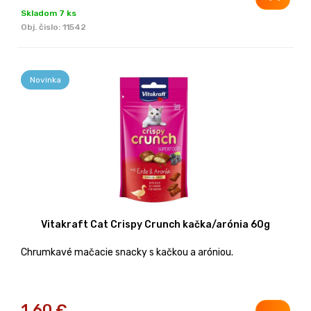
Skladom 7 ks
Obj. čislo:
11542
Novinka
Vitakraft Cat Crispy Crunch kačka/arónia 60g
Chrumkavé mačacie snacky s kačkou a aróniou.
1,60
€