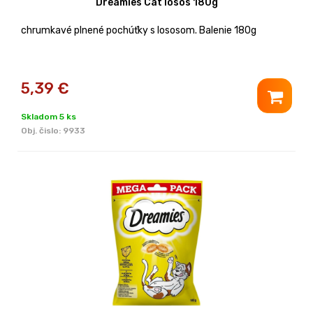
Dreamies Cat losos 180g
chrumkavé plnené pochúťky s lososom. Balenie 180g
5,39
€
Skladom 5 ks
Obj. čislo:
9933