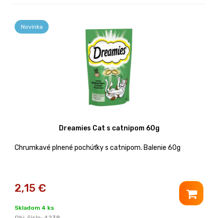
Novinka
Dreamies Cat s catnipom 60g
Chrumkavé plnené pochúťky s catnipom. Balenie 60g
2,15
€
Skladom 4 ks
Obj. čislo:
4238