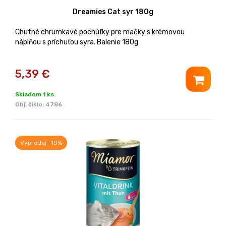
Dreamies Cat syr 180g
Chutné chrumkavé pochúťky pre mačky s krémovou
náplňou s príchuťou syra. Balenie 180g
5,39
€
Skladom 1 ks
Obj. čislo:
4786
Výpredaj -10%