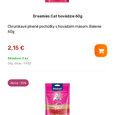
Dreamies Cat hovädzie 60g
Chrumkavé plnené pochúťky s hovädzím mäsom. Balenie
60g
2,15
€
Skladom 3 ks
Obj. čislo:
7932
Akcia -10%