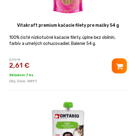
Vitakraft premium kačacie filety pre mačky 54 g
100% čisté nízkotučné kačacie filety, úplne bez obilnín,
farbív a umelých ochucovadiel. Balenie 54 g.
2,90 €
2,61
€
Skladom 7 ks
Obj. čislo:
8897