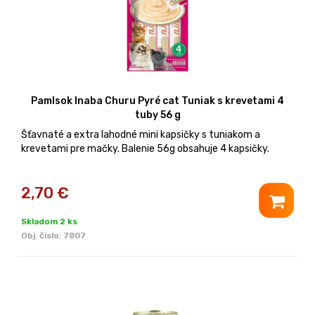
Pamlsok Inaba Churu Pyré cat Tuniak s krevetami 4
tuby 56 g
Šťavnaté a extra lahodné mini kapsičky s tuniakom a
krevetami pre mačky. Balenie 56g obsahuje 4 kapsičky.
2,70
€
Skladom 2 ks
Obj. čislo:
7807