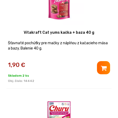
Vitakraft Cat yums kačka + baza 40 g
Šťavnaté pochúťky pre mačky z náplňou z kačacieho mäsa
a bazy. Balenie 40 g.
1,90
€
Skladom 2 ks
Obj. čislo:
14442