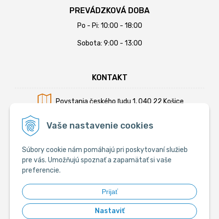
PREVÁDZKOVÁ DOBA
Po - Pi: 10:00 - 18:00
Sobota: 9:00 - 13:00
KONTAKT
Povstania českého ľudu 1, 040 22 Košice
Mobil:
+421 902 794 355
Vaše nastavenie cookies
E-mail:
info@krmiva.sk
Súbory cookie nám pomáhajú pri poskytovaní služieb
pre vás. Umožňujú spoznať a zapamätať si vaše
preferencie.
SOCIÁLNE
Prijať
Nastaviť