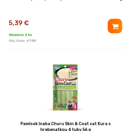
5,39
€
Skladom 2 ks
Obj. čislo:
4788
Pamlsok Inaba Churu Skin & Coat cat Kura s
hrebenatkou 4 tuby 56 g