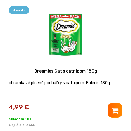
Novinka
Dreamies Cat s catnipom 180g
chrumkavé plnené pochúťky s catnipom. Balenie 180g
4,99
€
Skladom 1 ks
Obj. čislo:
3655