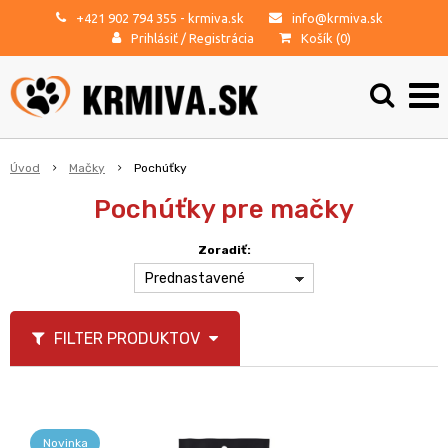
+421 902 794 355
- krmiva.sk
info@krmiva.sk
Prihlásiť
/
Registrácia
Košík (
0
)
Úvod
Mačky
Pochúťky
Pochúťky pre mačky
Zoradiť:
Prednastavené
FILTER PRODUKTOV
Novinka