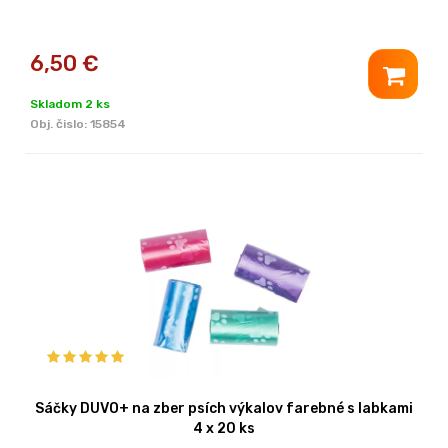
6,50
€
Skladom 2 ks
Obj. čislo:
15854
Sáčky DUVO+ na zber psích výkalov farebné s labkami
4 x 20 ks