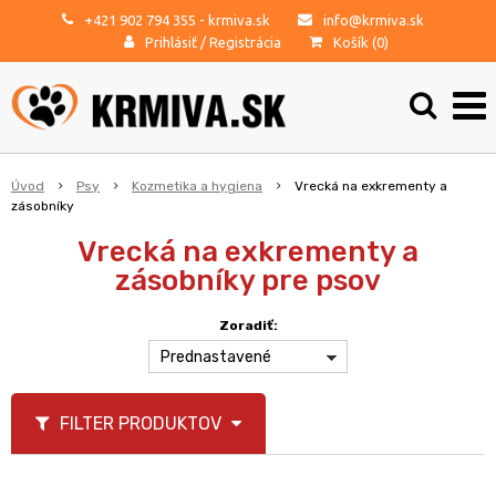
+421 902 794 355
- krmiva.sk
info@krmiva.sk
Prihlásiť
/
Registrácia
Košík (
0
)
Úvod
Psy
Kozmetika a hygiena
Vrecká na exkrementy a
zásobníky
Vrecká na exkrementy a
zásobníky pre psov
Zoradiť:
Prednastavené
FILTER PRODUKTOV