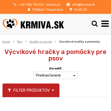
+421 902 794 355
- krmiva.sk
info@krmiva.sk
Prihlásiť
/
Registrácia
Košík (
0
)
Úvod
Psy
Hračky a výcvik
Výcvikové hračky a pomôcky
Výcvikové hračky a pomôcky pre
psov
Zoradiť:
Prednastavené
FILTER PRODUKTOV