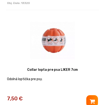
Obj. čislo:
13320
Collar lopta pre psa LIKER 7cm
Odolná loptička pre psy.
7,50
€