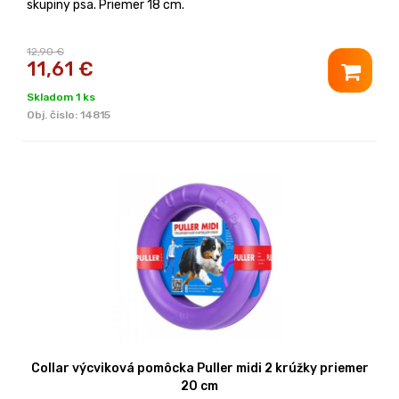
skupiny psa. Priemer 18 cm.
12,90 €
11,61
€
Skladom 1 ks
Obj. čislo:
14815
Collar výcviková pomôcka Puller midi 2 krúžky priemer
20 cm