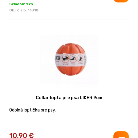
Skladom 1 ks
Obj. čislo:
13318
Collar lopta pre psa LIKER 9cm
Odolná loptička pre psy.
10,90
€