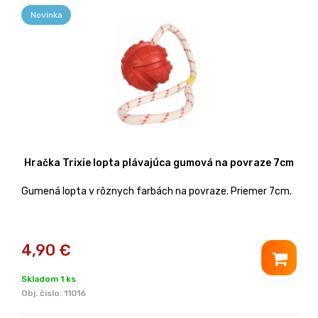
Novinka
Hračka Trixie lopta plávajúca gumová na povraze 7cm
Gumená lopta v rôznych farbách na povraze. Priemer 7cm.
4,90
€
Skladom 1 ks
Obj. čislo:
11016