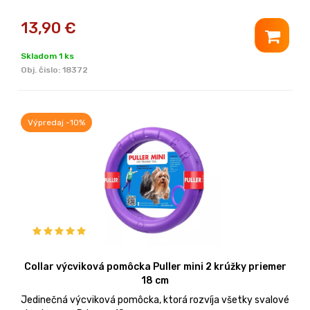
13,90
€
Skladom 1 ks
Obj. čislo:
18372
Výpredaj -10%
Collar výcviková pomôcka Puller mini 2 krúžky priemer
18 cm
Jedinečná výcviková pomôcka, ktorá rozvíja všetky svalové