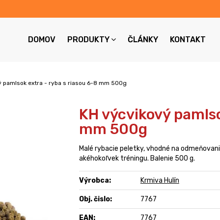
DOMOV
PRODUKTY
ČLÁNKY
KONTAKT
ý pamlsok extra - ryba s riasou 6-8 mm 500g
KH výcvikový pamlso
mm 500g
Malé rybacie peletky, vhodné na odmeňovan
akéhokoľvek tréningu. Balenie 500 g.
Výrobca:
Krmiva Hulín
Obj. čislo:
7767
EAN:
7767