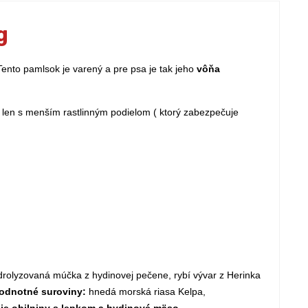
g
Tento pamlsok je varený a pre psa je tak jeho
vôňa
 len s menším rastlinným podielom ( ktorý zabezpečuje
rolyzovaná múčka z hydinovej pečene, rybí vývar z Herinka
odnotné suroviny:
hnedá morská riasa Kelpa,