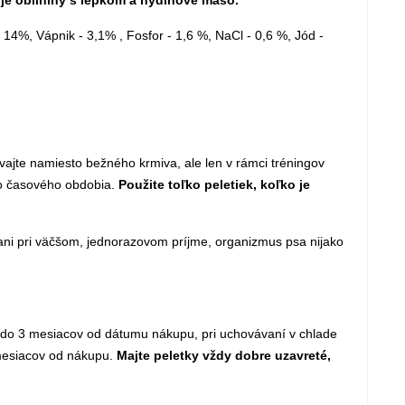
e obilniny s lepkom a hydinové mäso.
 14%, Vápnik - 3,1% , Fosfor - 1,6 %, NaCl - 0,6 %, Jód -
ívajte namiesto bežného krmiva, ale len v rámci tréningov
ho časového obdobia.
Použite toľko peletiek, koľko je
 ani pri väčšom, jednorazovom príjme, organizmus psa nijako
 do 3 mesiacov od dátumu nákupu, pri uchovávaní v chlade
mesiacov od nákupu.
Majte peletky vždy dobre uzavreté,