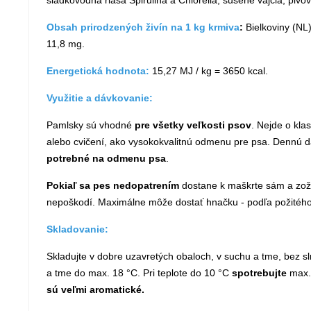
sladkovodná riasa Spirulina a Chlorella, sušené vajcia, pivo
Obsah prirodzených živín na 1 kg krmiva
:
Bielkoviny (NL)
11,8 mg.
Energetická hodnota:
15,27 MJ / kg = 3650 kcal.
Využitie a dávkovanie:
Pamlsky sú vhodné
pre všetky veľkosti psov
. Nejde o kla
alebo cvičení, ako vysokokvalitnú odmenu pre psa. Dennú 
potrebné na odmenu psa
.
Pokiaľ sa pes nedopatrením
dostane k maškrte sám a zožer
nepoškodí. Maximálne môže dostať hnačku - podľa požitéh
Skladovanie:
Skladujte v dobre uzavretých obaloch, v suchu a tme, bez s
a tme do max. 18 °C. Pri teplote do 10 °C
spotrebujte
max. 
sú veľmi aromatické.