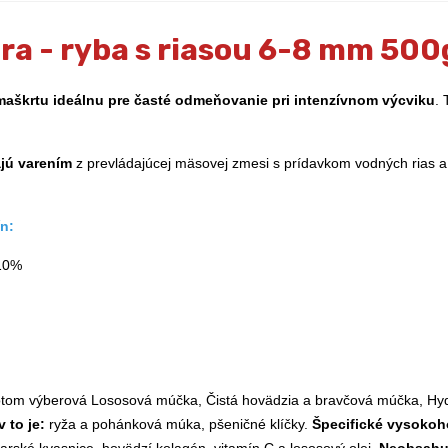
ra - ryba s riasou 6-8 mm 500
aškrtu ideálnu pre časté odmeňovanie pri intenzívnom výcviku
. 
jú varením
z prevládajúcej mäsovej zmesi s prídavkom vodných rias a
n:
 10%
otom výberová Lososová múčka, Čistá hovädzia a bravčová múčka, Hyd
 to je:
ryža a pohánková múka, pšeničné klíčky.
Špecifické vysokoh