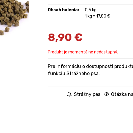
Obsah balenia:
0,5 kg
1 kg = 17,80 €
8,90
€
Produkt je momentálne nedostupný.
Pre informáciu o dostupnosti produkt
funkciu Strážneho psa.
Strážny pes
Otázka na