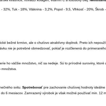
varské kvasnice, hovädzí kolagén, vitamín C a lososový olej.
Neobsahuj
 - 32%, Tuk - 18%, Vláknina - 3,2%, Popol - 9,5, Vlhkosť - 20%, Škrob -
sické bežné krmivo, ale o chuťovo atraktívny doplnok. Preto ich nepouž
dávku nie je potrebné obmedzovať, pokiaľ je rozčlenená do primerané
ie ho väčšie množstvo, nič sa nedeje. Sú to prírodné suroviny, ktoré
o množstva.
lnečného svitu.
Spotrebovať
pre zachovanie chuťovej hodnoty ideálne
do 6 mesiacov. Zamrazený výrobok je však možné používať min. 12 