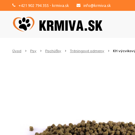
+421 902 794 355
- krmiva.sk
info@krmiva.sk
Úvod
Psy
Pochúťky
Tréningové odmeny
KH výcvikov