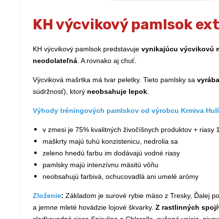
KH výcvikový pamlsok ext
KH výcvikový pamlsok predstavuje
vynikajúcu výcvikovú m
neodolateľná
. A rovnako aj chuť.
Výcviková mašrtka má tvar peletky. Tieto pamlsky sa
vyrába
súdržnosť), ktorý
neobsahuje lepok
.
Výhody tréningových pamlskov od výrobcu Krmiva Hulí
v zmesi je 75% kvalitných živočíšnych produktov + riasy
maškrty majú tuhú konzistenicu, nedrolia sa
zeleno hnedú farbu im dodávajú vodné riasy
pamlsky majú intenzívnu mäsitú vôňu
neobsahujú farbivá, ochucovadlá ani umelé arómy
Zloženie
:
Základom je surové rybie mäso z Tresky, Ďalej p
a jemne mleté hovädzie lojové škvarky.
Z rastlinných spojív