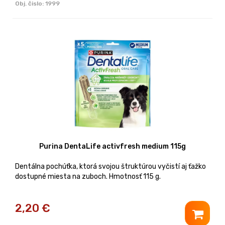
Obj. čislo:
1999
Purina DentaLife activfresh medium 115g
Dentálna pochúťka, ktorá svojou štruktúrou vyčistí aj ťažko
dostupné miesta na zuboch. Hmotnosť 115 g.
2,20
€