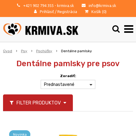
+421 902 794 355
- krmiva.sk
info@krmiva.sk
Prihlásiť
/
Registrácia
Košík (
0
)
Úvod
Psy
Pochúťky
Dentálne pamlsky
Dentálne pamlsky pre psov
Zoradiť:
Prednastavené
FILTER PRODUKTOV
Novinka