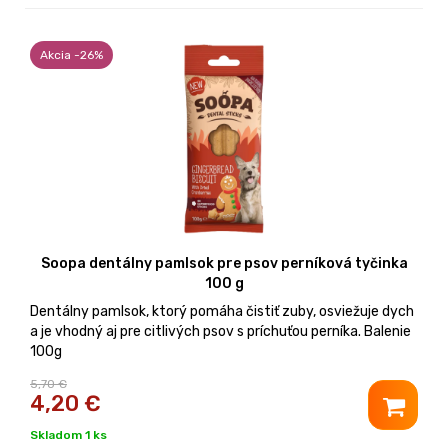
Akcia -26%
Soopa dentálny pamlsok pre psov perníková tyčinka
100 g
Dentálny pamlsok, ktorý pomáha čistiť zuby, osviežuje dych
a je vhodný aj pre citlivých psov s príchuťou perníka. Balenie
100g
5,70 €
4,20
€
Skladom 1 ks