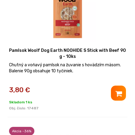
Pamlsok Woolf Dog Earth NOOHIDE S Stick with Beef 90
g - 10ks
Chutný a voňavý pamlsok na žuvanie s hovädzím mäsom.
Balenie 90g obsahuje 10 tyčiniek.
3,80
€
Skladom 1 ks
Obj. čislo:
17487
Akcia -36%