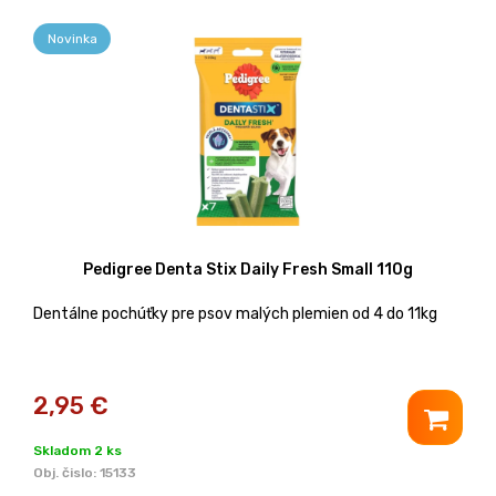
Novinka
Pedigree Denta Stix Daily Fresh Small 110g
Dentálne pochúťky pre psov malých plemien od 4 do 11kg
2,95
€
Skladom 2 ks
Obj. čislo:
15133