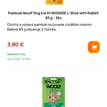
Pamlsok Woolf Dog Earth NOOHIDE L Stick with Rabbit
85 g - 2ks
Chutný a voňavý pamlsok na žuvanie s králičím mäsom.
Balenie 85 g obsahuje 2 tyčinky.
3,80
€
Skladom 1 ks
Obj. čislo:
17482