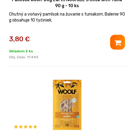
90 g - 10 ks
Chutný a voňavý pamlsok na žuvanie s tuniakom. Balenie 90
g obsahuje 10 tyčiniek.
3,80
€
Skladom 2 ks
Obj. čislo:
17493