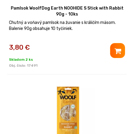
Pamlsok WoolfDog Earth NOOHIDE S Stick with Rabbit
90g - 10ks
Chutný a voňavý pamlsok na žuvanie s králičím mäsom.
Balenie 90g obsahuje 10 tyčiniek.
3,80
€
Skladom 2 ks
Obj. čislo:
17491