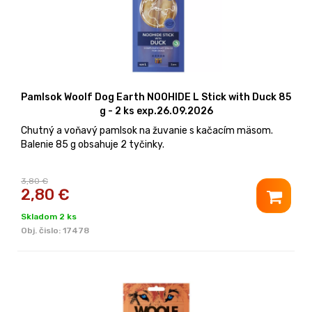
Pamlsok Woolf Dog Earth NOOHIDE L Stick with Duck 85
g - 2 ks exp.26.09.2026
Chutný a voňavý pamlsok na žuvanie s kačacím mäsom.
Balenie 85 g obsahuje 2 tyčinky.
3,80 €
2,80
€
Skladom 2 ks
Obj. čislo:
17478