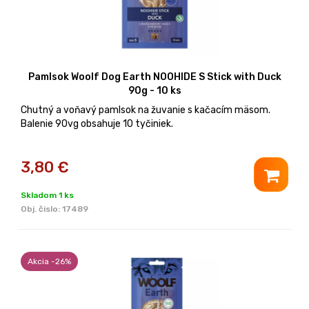
Pamlsok Woolf Dog Earth NOOHIDE S Stick with Duck
90g - 10 ks
Chutný a voňavý pamlsok na žuvanie s kačacím mäsom.
Balenie 90vg obsahuje 10 tyčiniek.
3,80
€
Skladom 1 ks
Obj. čislo:
17489
Akcia -26%