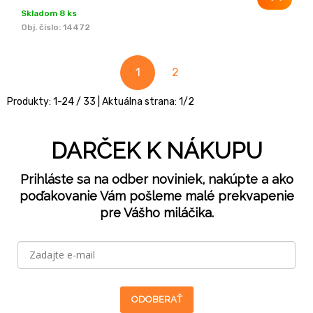
Skladom 8 ks
Obj. čislo:
14472
1
2
Produkty:
1
-
24
/
33
| Aktuálna strana:
1
/
2
DARČEK K NÁKUPU
Prihláste sa na odber noviniek, nakúpte a ako
poďakovanie Vám pošleme malé prekvapenie
pre Vášho miláčika.
ODOBERAŤ