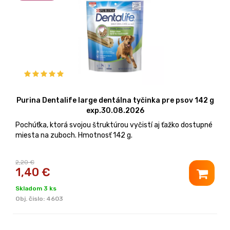
Purina Dentalife large dentálna tyčinka pre psov 142 g
exp.30.08.2026
Pochúťka, ktorá svojou štruktúrou vyčistí aj ťažko dostupné
miesta na zuboch. Hmotnosť 142 g.
2,20 €
1,40
€
Skladom 3 ks
Obj. čislo:
4603