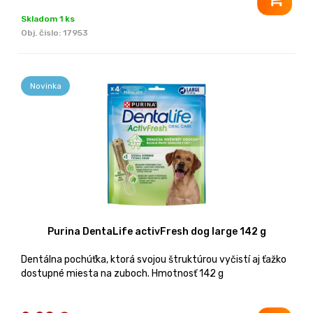
Skladom 1 ks
Obj. čislo:
17953
Novinka
Purina DentaLife activFresh dog large 142 g
Dentálna pochúťka, ktorá svojou štruktúrou vyčistí aj ťažko
dostupné miesta na zuboch. Hmotnosť 142 g