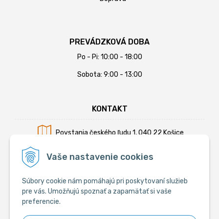
PREVÁDZKOVÁ DOBA
Po - Pi: 10:00 - 18:00
Sobota: 9:00 - 13:00
KONTAKT
Povstania českého ľudu 1, 040 22 Košice
Mobil:
+421 902 794 355
Vaše nastavenie cookies
E-mail:
info@krmiva.sk
Súbory cookie nám pomáhajú pri poskytovaní služieb
pre vás. Umožňujú spoznať a zapamätať si vaše
preferencie.
SOCIÁLNE