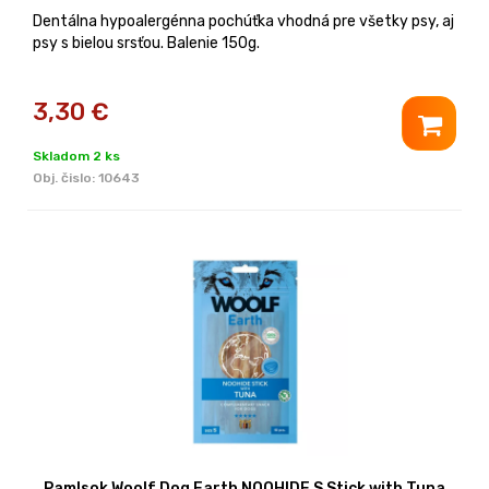
Dentálna hypoalergénna pochúťka vhodná pre všetky psy, aj
psy s bielou srsťou. Balenie 150g.
3,30
€
Skladom 2 ks
Obj. čislo:
10643
Pamlsok Woolf Dog Earth NOOHIDE S Stick with Tuna