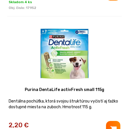
Skladom 4 ks
Obj. čislo:
17952
Purina DentaLife activFresh small 115g
Dentálna pochúťka, ktorá svojou štruktúrou vyčistí aj ťažko
dostupné miesta na zuboch. Hmotnosť 115 g.
2,20
€