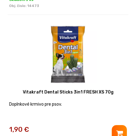
Obj. čislo:
14473
Vitakraft Dental Sticks 3in1 FRESH XS 70g
Doplnkové krmivo pre psov.
1,90
€