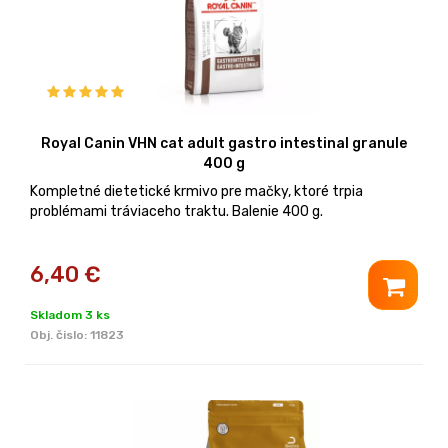
Royal Canin VHN cat adult gastro intestinal granule
400 g
Kompletné dietetické krmivo pre mačky, ktoré trpia
problémami tráviaceho traktu. Balenie 400 g.
6,40
€
Skladom 3 ks
Obj. čislo:
11823