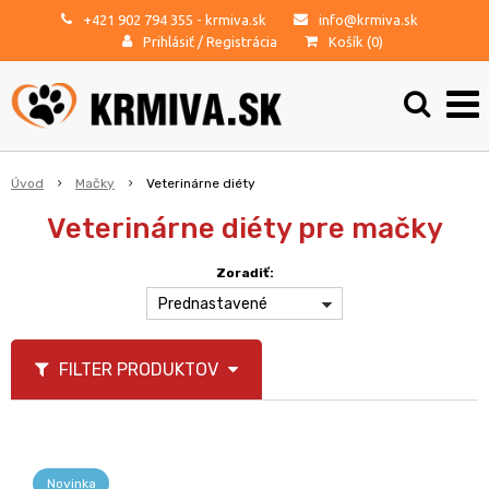
+421 902 794 355
- krmiva.sk
info@krmiva.sk
Prihlásiť
/
Registrácia
Košík (
0
)
Úvod
Mačky
Veterinárne diéty
Veterinárne diéty pre mačky
Zoradiť:
Prednastavené
FILTER PRODUKTOV
Novinka