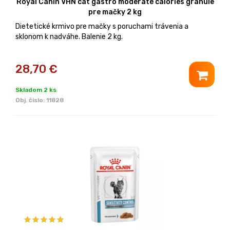
Royal Canin VHN cat gastro moderate calories granule
pre mačky 2 kg
Dietetické krmivo pre mačky s poruchami trávenia a
sklonom k nadváhe. Balenie 2 kg.
28,70
€
Skladom 2 ks
Obj. čislo:
11828