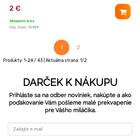
2
€
Skladom 6 ks
Obj. čislo:
10189
1
2
Produkty:
1
-
24
/
43
| Aktuálna strana:
1
/
2
DARČEK K NÁKUPU
Prihláste sa na odber noviniek, nakúpte a ako
poďakovanie Vám pošleme malé prekvapenie
pre Vášho miláčika.