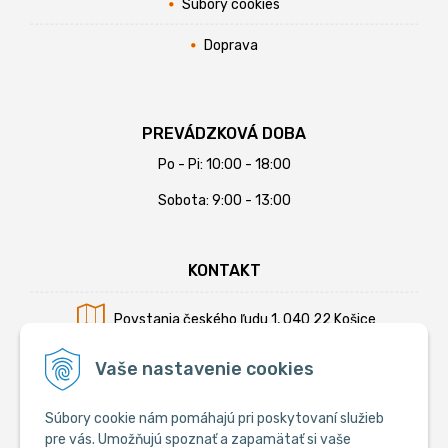
Súbory cookies
Doprava
PREVÁDZKOVÁ DOBA
Po - Pi: 10:00 - 18:00
Sobota: 9:00 - 13:00
KONTAKT
Povstania českého ľudu 1, 040 22 Košice
Mobil:
+421 902 794 355
Vaše nastavenie cookies
E-mail:
info@krmiva.sk
Súbory cookie nám pomáhajú pri poskytovaní služieb
pre vás. Umožňujú spoznať a zapamätať si vaše