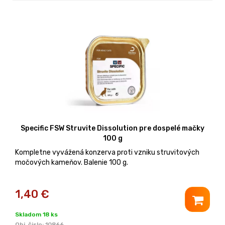
Specific FSW Struvite Dissolution pre dospelé mačky
100 g
Kompletne vyvážená konzerva proti vzniku struvitových
močových kameňov. Balenie 100 g.
1,40
€
Skladom 18 ks
Obj. čislo:
10866