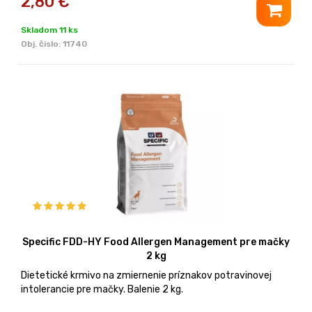
2,80
€
Skladom 11 ks
Obj. čislo:
11740
Specific FDD-HY Food Allergen Management pre mačky
2 kg
Dietetické krmivo na zmiernenie príznakov potravinovej
intolerancie pre mačky. Balenie 2 kg.