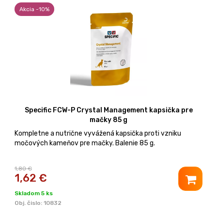
Akcia -10%
Specific FCW-P Crystal Management kapsička pre
mačky 85 g
Kompletne a nutrične vyvážená kapsička proti vzniku
močových kameňov pre mačky. Balenie 85 g.
1,80 €
1,62
€
Skladom 5 ks
Obj. čislo:
10832