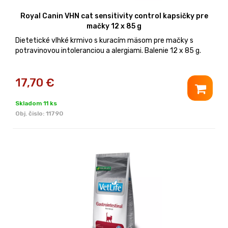
Royal Canin VHN cat sensitivity control kapsičky pre
mačky 12 x 85 g
Dietetické vlhké krmivo s kuracím mäsom pre mačky s
potravinovou intoleranciou a alergiami. Balenie 12 x 85 g.
17,70
€
Skladom 11 ks
Obj. čislo:
11790