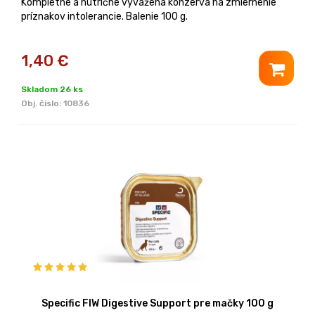
Kompletne a nutrične vyvážená konzerva na zmiernenie
príznakov intolerancie. Balenie 100 g.
1,40
€
Skladom 26 ks
Obj. čislo:
10836
Specific FIW Digestive Support pre mačky 100 g