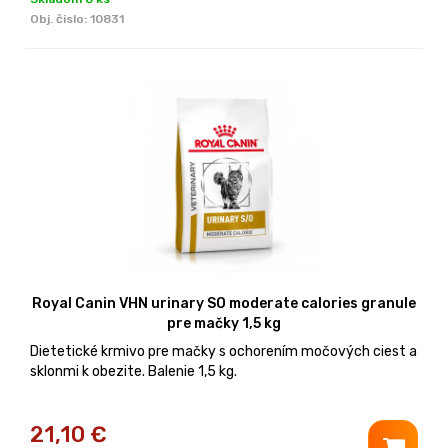
Obj. čislo:
10831
Royal Canin VHN urinary SO moderate calories granule
pre mačky 1,5 kg
Dietetické krmivo pre mačky s ochorením močových ciest a
sklonmi k obezite. Balenie 1,5 kg.
21,10
€