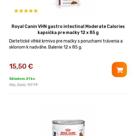
Royal Canin VHN gastro intestinal Moderate Calories
kapsička pre mačky 12 x 85 g
Dietetické vlhké krmivo pre mačky s poruchami trávenia a
sklonom k nadváhe. Balenie 12 x 85 g.
15,50
€
Skladom 21 ks
Obj. čislo:
11779