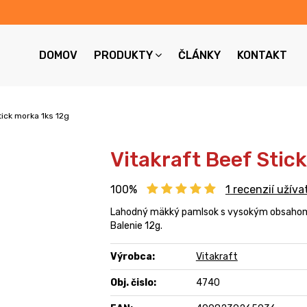
DOMOV
PRODUKTY
ČLÁNKY
KONTAKT
tick morka 1ks 12g
Vitakraft Beef Stic
100%
1
recenzií užíva
Lahodný mäkký pamlsok s vysokým obsaho
Balenie 12g.
Výrobca:
Vitakraft
Obj. čislo:
4740