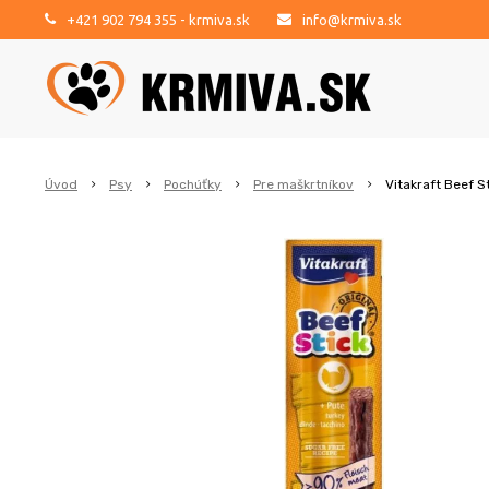
+421 902 794 355
- krmiva.sk
info@krmiva.sk
Úvod
Psy
Pochúťky
Pre maškrtníkov
Vitakraft Beef S