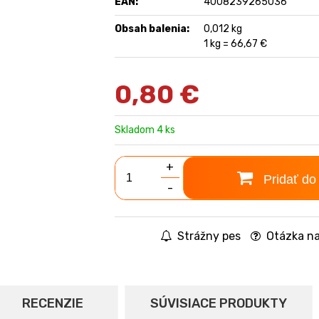
EAN:
4008239265036
Obsah balenia:
0,012 kg
1 kg = 66,67 €
0,80
€
Skladom 4 ks
+
Pridať do
-
Strážny pes
Otázka na
RECENZIE
SÚVISIACE PRODUKTY