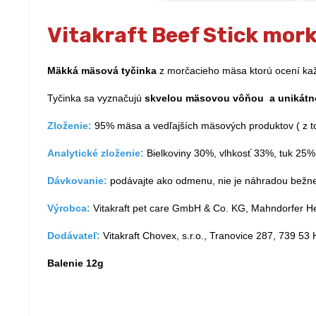
Vitakraft Beef Stick mork
Mäkká mäsová tyčinka
z morčacieho mäsa ktorú ocení kaž
Tyčinka sa vyznačujú
skvelou mäsovou vôňou a unikátn
Zloženie:
95% mäsa a vedľajších mäsových produktov ( z to
Analytické zloženie:
Bielkoviny 30%, vlhkosť 33%, tuk 25%
Dávkovanie:
podávajte ako odmenu, nie je náhradou bežnej 
Výrobca:
Vitakraft pet care GmbH & Co. KG, Mahndorfer 
Dodávateľ:
Vitakraft Chovex, s.r.o., Tranovice 287, 739 53
Balenie 12g