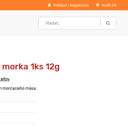
Prihlásiť
/
Registrácia
Košík (
0
)
k morka 1ks 12g
teľov
m morčacieho mäsa.