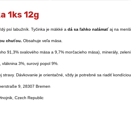
a 1ks 12g
dý psí labužník. Tyčinka je mäkké a
dá sa ľahko nalámať
aj na menši
ou chuťou.
Obsahuje veľa mäsa.
ho 91,3% svalového mäsa a 9,7% morčacieho mäsa), minerály, zelenina
, vláknina 3%, surový popol 9%.
stravy. Dávkovanie je orientačné, vždy je potrebné sa riadiť kondício
Heerstraße 9, 28307 Bremen
 Hnojnik, Czech Republic