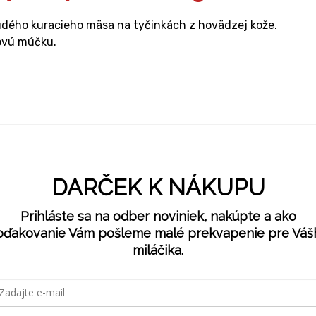
ého kuracieho mäsa na tyčinkách z hovädzej kože.
sovú múčku.
DARČEK K NÁKUPU
Prihláste sa na odber noviniek, nakúpte a ako
oďakovanie Vám pošleme malé prekvapenie pre Váš
miláčika.