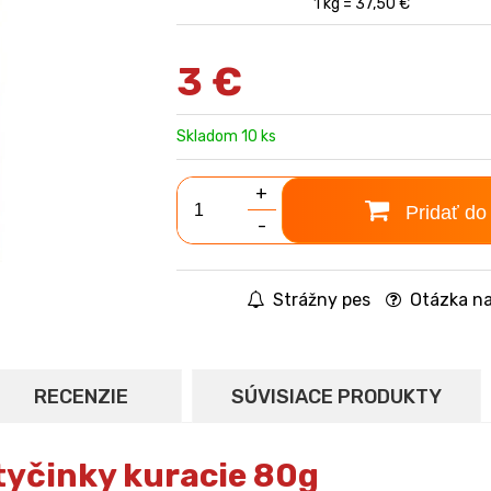
1 kg = 37,50 €
3
€
Skladom 10 ks
+
Pridať do
-
Strážny pes
Otázka na
RECENZIE
SÚVISIACE PRODUKTY
tyčinky kuracie 80g