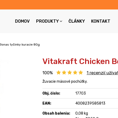
DOMOV
PRODUKTY
ČLÁNKY
KONTAKT
 Bonas tyčinky kuracie 80g
Vitakraft Chicken B
100%
1
recenzií užíva
Žuvacie mäsové pochúťky.
Obj. čislo:
17703
EAN:
4008239585813
Obsah balenia:
0,08 kg