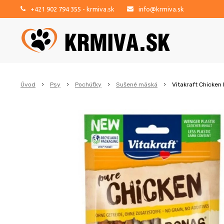
+421 902 794 355
- krmiva.sk
info@krmiva.sk
Úvod
Psy
Pochúťky
Sušené mäská
Vitakraft Chicken