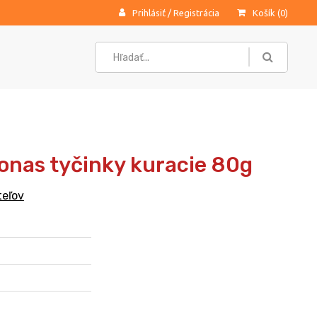
Prihlásiť
/
Registrácia
Košík (
0
)
onas tyčinky kuracie 80g
teľov