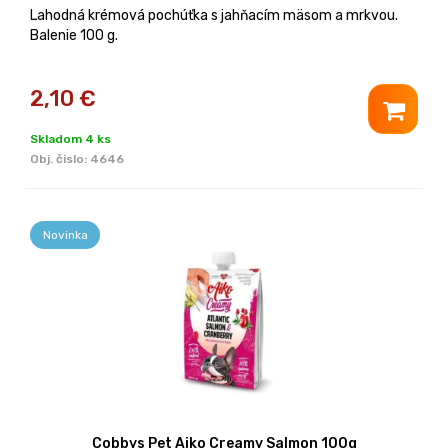
Lahodná krémová pochúťka s jahňacím mäsom a mrkvou.
Balenie 100 g.
2,10
€
Skladom 4 ks
Obj. čislo:
4646
Novinka
Cobbys Pet Aiko Creamy Salmon 100g