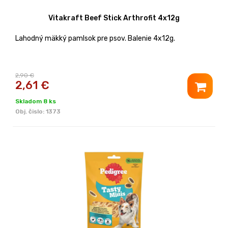
Vitakraft Beef Stick Arthrofit 4x12g
Lahodný mäkký pamlsok pre psov. Balenie 4x12g.
2,90 €
2,61
€
Skladom 8 ks
Obj. čislo:
1373