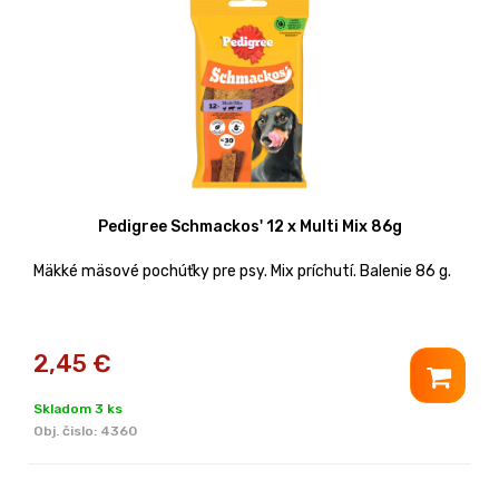
Pedigree Schmackos' 12 x Multi Mix 86g
Mäkké mäsové pochúťky pre psy. Mix príchutí. Balenie 86 g.
2,45
€
Skladom 3 ks
Obj. čislo:
4360