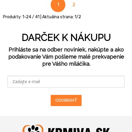
1
2
Produkty:
1
-
24
/
41
| Aktuálna strana:
1
/
2
DARČEK K NÁKUPU
Prihláste sa na odber noviniek, nakúpte a ako
poďakovanie Vám pošleme malé prekvapenie
pre Vášho miláčika.
ODOBERAŤ