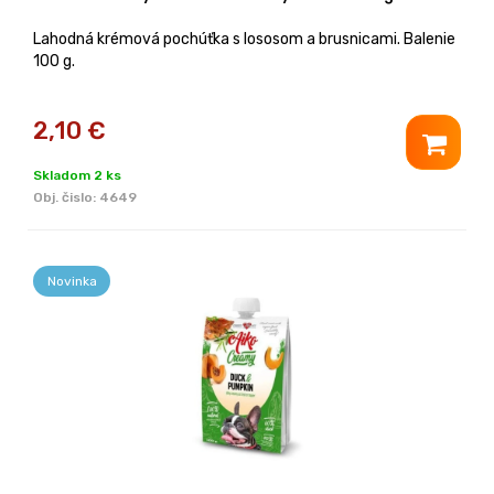
Lahodná krémová pochúťka s lososom a brusnicami. Balenie
100 g.
2,10
€
Skladom 2 ks
Obj. čislo:
4649
Novinka