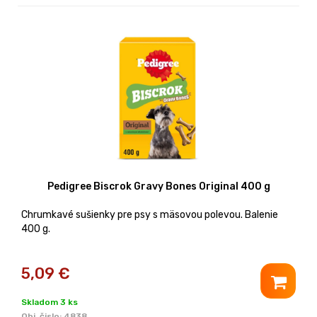
Pedigree Biscrok Gravy Bones Original 400 g
Chrumkavé sušienky pre psy s mäsovou polevou. Balenie
400 g.
5,09
€
Skladom 3 ks
Obj. čislo:
4838