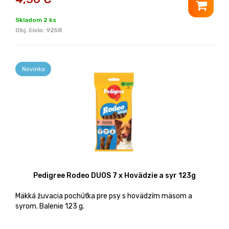
Skladom 2 ks
Obj. čislo:
9258
Novinka
Pedigree Rodeo DUOS 7 x Hovädzie a syr 123g
Mäkká žuvacia pochúťka pre psy s hovädzím mäsom a
syrom. Balenie 123 g.