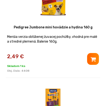
Pedigree Jumbone mini hovädzie a hydina 160 g
Menšia verzia obľúbenej žuvacej pochúťky, vhodná pre malé
a stredné plemená. Balenie 160g.
2,49
€
Skladom 1 ks
Obj. čislo:
4408