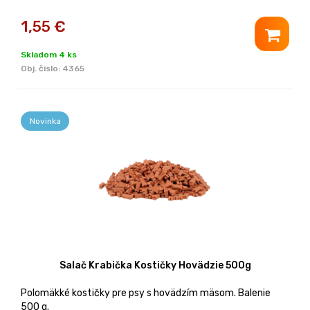
1,55
€
Skladom 4 ks
Obj. čislo:
4365
Novinka
Salač Krabička Kostičky Hovädzie 500g
Polomäkké kostičky pre psy s hovädzím mäsom. Balenie
500 g.