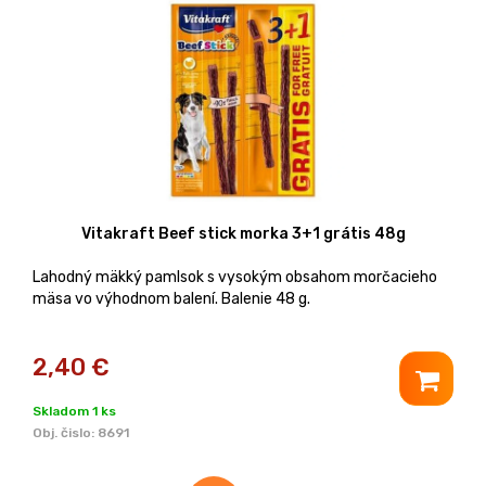
Vitakraft Beef stick morka 3+1 grátis 48g
Lahodný mäkký pamlsok s vysokým obsahom morčacieho
mäsa vo výhodnom balení. Balenie 48 g.
2,40
€
Skladom 1 ks
Obj. čislo:
8691