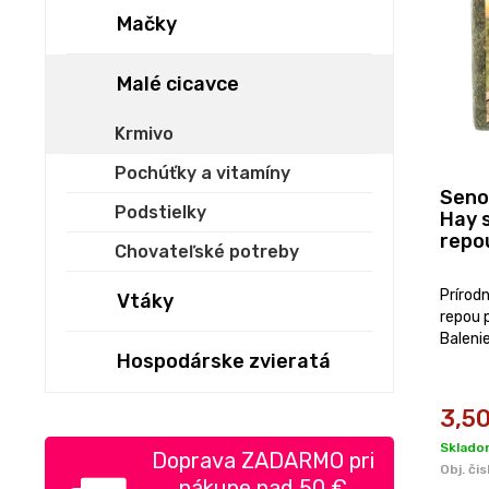
Mačky
Malé cicavce
Krmivo
Pochúťky a vitamíny
Seno
Podstielky
Hay 
repo
Chovateľské potreby
Prírod
Vtáky
repou p
Balenie
Hospodárske zvieratá
3,5
Sklado
Doprava ZADARMO pri
Obj. čis
nákupe nad
50 €