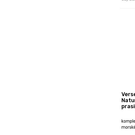
Verse
Natu
pras
komple
morské