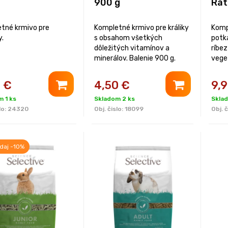
900 g
Rat
tné krmivo pre
Kompletné krmivo pre králiky
Komp
y.
s obsahom všetkých
potka
dôležitých vitamínov a
ríbez
minerálov. Balenie 900 g.
vege
všet
živin
0
€
4,50
€
9,
 1 ks
Skladom 2 ks
Skla
lo:
24320
Obj. čislo:
18099
Obj. č
daj -10%