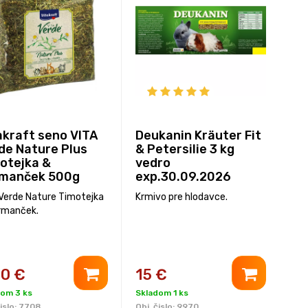
akraft seno VITA
Deukanin Kräuter Fit
de Nature Plus
& Petersilie 3 kg
otejka &
vedro
manček 500g
exp.30.09.2026
 Verde Nature Timotejka
Krmivo pre hlodavce.
rmanček.
30
€
15
€
dom 3 ks
Skladom 1 ks
islo:
7708
Obj. čislo:
9970