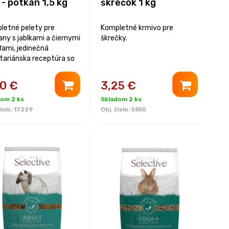
 - potkan 1,5 kg
škrečok 1 kg
letné pelety pre
Kompletné krmivo pre
ny s jablkami a čiernymi
škrečky.
ľami, jedinečná
tariánska receptúra so
kými dôležitými
ami, bez prídavku cukru.
90
€
3,25
€
dom 2 ks
Skladom 2 ks
islo:
17229
Obj. čislo:
5855