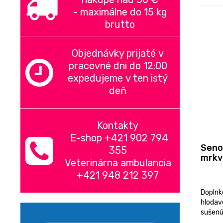
-
maximálne do 15 kg
brutto
Objednávky prijaté v
pracovné dni do 12:00
expedujeme v ten istý
deň
Kontakty
E-shop +421 902 794
Seno
355
mrkvo
Veterinárna ambulancia
+421 948 212 397
Doplnk
hlodav
sušenú 