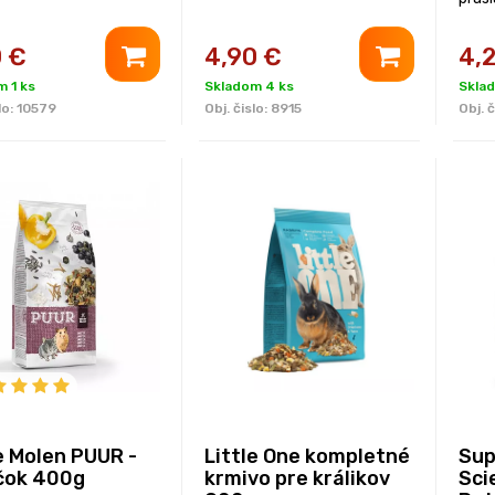
500g
0
€
4,90
€
4,
 1 ks
Skladom 4 ks
Skla
lo:
10579
Obj. čislo:
8915
Obj. č
e Molen PUUR -
Little One kompletné
Su
čok 400g
krmivo pre králikov
Sci