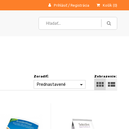
Prihlásiť
/
Registrácia
Košík (
0
)
Zoradiť:
Zobrazenie:
Prednastavené