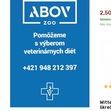
2,5
Skladom
Obj. čis
Witt
škre