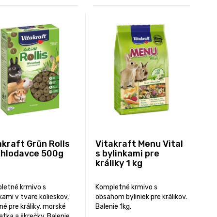
akraft Grün Rolls
Vitakraft Menu Vital
 hlodavce 500g
s bylinkami pre
králiky 1 kg
letné krmivo s
Kompletné krmivo s
kami v tvare kolieskov,
obsahom byliniek pre králikov.
é pre králiky, morské
Balenie 1kg.
atka a škrečky. Balenie