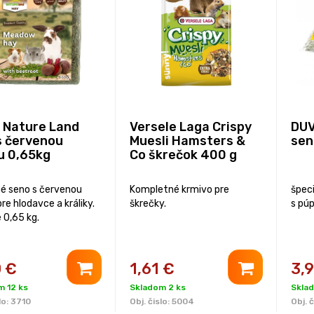
 Nature Land
Versele Laga Crispy
DUV
s červenou
Muesli Hamsters &
sen
u 0,65kg
Co škrečok 400 g
né seno s červenou
Kompletné krmivo pre
špec
re hlodavce a králiky.
škrečky.
s pú
 0,65 kg.
0
€
1,61
€
3,
m 12 ks
Skladom 2 ks
Skla
lo:
3710
Obj. čislo:
5004
Obj. č