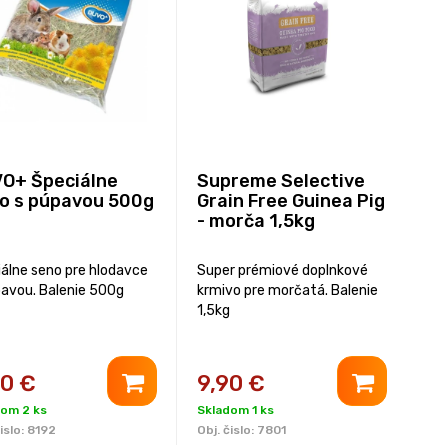
O+ Špeciálne
Supreme Selective
o s púpavou 500g
Grain Free Guinea Pig
- morča 1,5kg
iálne seno pre hlodavce
Super prémiové doplnkové
pavou. Balenie 500g
krmivo pre morčatá. Balenie
1,5kg
90
€
9,90
€
dom 2 ks
Skladom 1 ks
islo:
8192
Obj. čislo:
7801