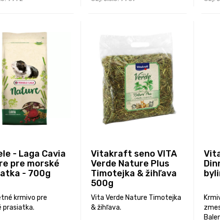
le - Laga Cavia
Vitakraft seno VITA
Vit
re pre morské
Verde Nature Plus
Din
iatka - 700g
Timotejka & žihľava
byl
500g
tné krmivo pre
Vita Verde Nature Timotejka
Krmiv
 prasiatka.
& žihľava.
zmes 
Balen