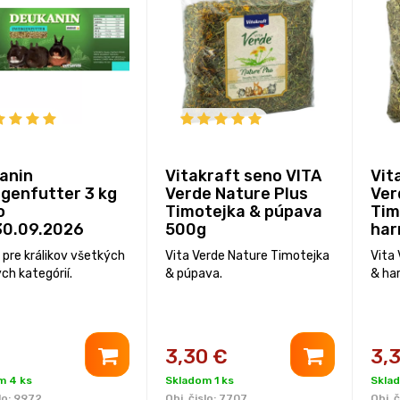
anin
Vitakraft seno VITA
Vit
genfutter 3 kg
Verde Nature Plus
Ver
o
Timotejka & púpava
Tim
30.09.2026
500g
har
 pre králikov všetkých
Vita Verde Nature Timotejka
Vita
ch kategórií.
& púpava.
& ha
€
3,30
€
3,
m 4 ks
Skladom 1 ks
Skla
lo:
9972
Obj. čislo:
7707
Obj. č