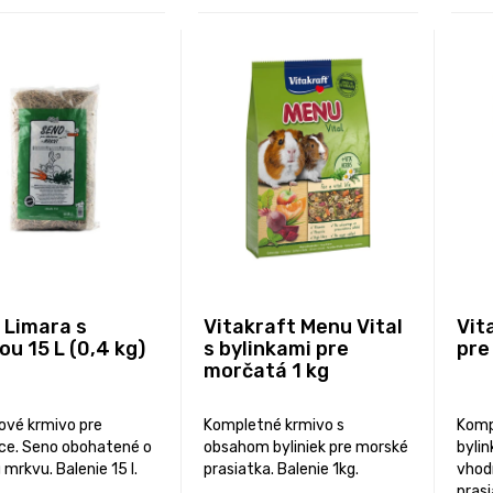
 Limara s
Vitakraft Menu Vital
Vit
u 15 L (0,4 kg)
s bylinkami pre
pre
morčatá 1 kg
ové krmivo pre
Kompletné krmivo s
Komp
ce. Seno obohatené o
obsahom byliniek pre morské
bylin
mrkvu. Balenie 15 l.
prasiatka. Balenie 1kg.
vhodn
prasi