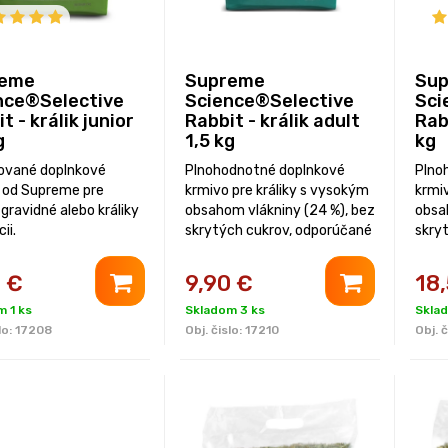
reme
Supreme
Su
nce®Selective
Science®Selective
Sci
t - králik junior
Rabbit - králik adult
Rab
g
1,5 kg
kg
ované doplnkové
Plnohodnotné doplnkové
Plno
 od Supreme pre
krmivo pre králiky s vysokým
krmiv
gravidné alebo králiky
obsahom vlákniny (24 %), bez
obsa
ii.
skrytých cukrov, odporúčané
skry
veterinármi.
veter
5
€
9,90
€
18
 1 ks
Skladom 3 ks
Sklad
lo:
17208
Obj. čislo:
17210
Obj. č