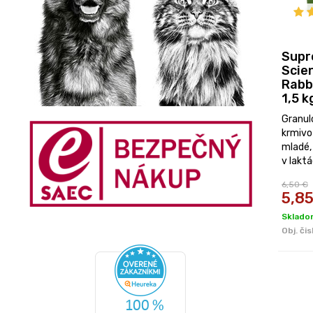
Sup
Scie
Rabbi
1,5 k
Granul
krmivo
mladé, 
v laktác
6,50 €
5,8
Skladom
Obj. čis