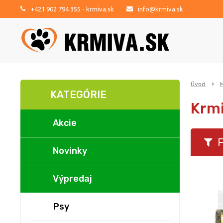
+421 902 794 355
- krmiva.sk
info@krmiva.sk
Úvod
KATEGÓRIE
Krmi
Akcie
F
Novinky
Výpredaj
Psy