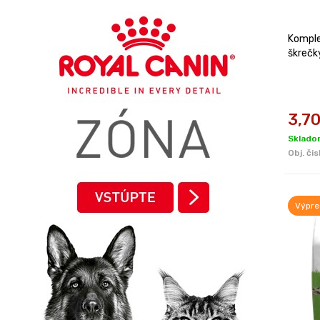
Komple
škrečk
3,7
Skladom
Obj. čis
Výpre