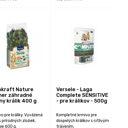
akraft Nature
Versele - Laga
ner záhradné
Complete SENSITIVE
iny králik 400 g
- pre králikov - 500g
o pre králiky. Vyvážená
Kompletné krmivo pre
prírodných zložiek.
dospelých králikov s citlivým
ie 600 g.
trávením.