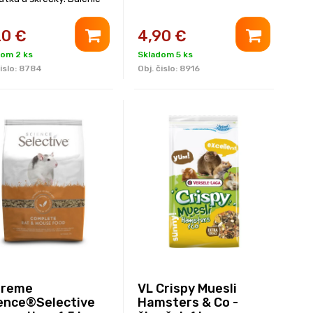
.
20
€
4,90
€
dom 2 ks
Skladom 5 ks
islo:
8784
Obj. čislo:
8916
preme
VL Crispy Muesli
ence®Selective
Hamsters & Co -