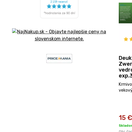
Deuk
Zwer
vedr
exp.
Krmivo
vekový
15
Sklado
Obj. čis