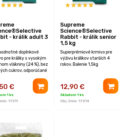
preme
Supreme
ence®Selective
Science®Selective
bit - králik adult 3
Rabbit - králik senior
1,5 kg
hodnotné doplnkové
Superprémiové krmivo pre
o pre králiky s vysokým
výživu králikov starších 4
hom vlákniny (24 %), bez
rokov. Balenie 1,5kg
tých cukrov, odporúčané
inármi.
,50
€
12,90
€
om 1 ks
Skladom 1 ks
islo:
17211
Obj. čislo:
17214