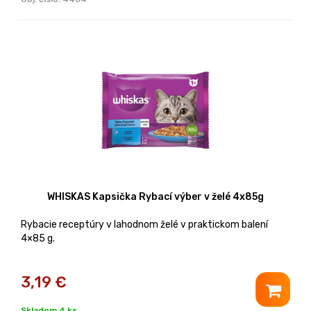
WHISKAS Kapsička Rybací výber v želé 4x85g
Rybacie receptúry v lahodnom želé v praktickom balení
4×85 g.
3,19
€
Skladom 4 ks