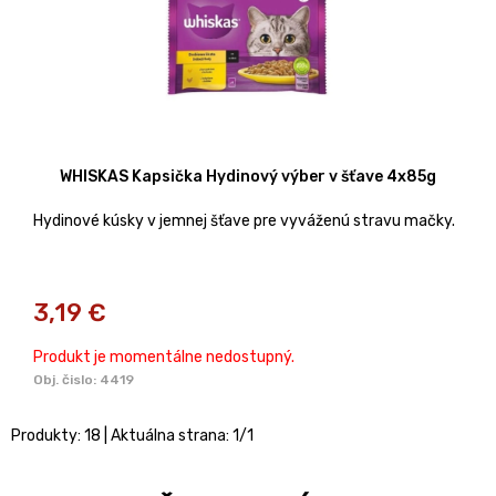
WHISKAS Kapsička Hydinový výber v šťave 4x85g
Hydinové kúsky v jemnej šťave pre vyváženú stravu mačky.
3,19
€
Produkt je momentálne nedostupný.
Obj. čislo:
4419
Produkty:
18
| Aktuálna strana:
1
/
1