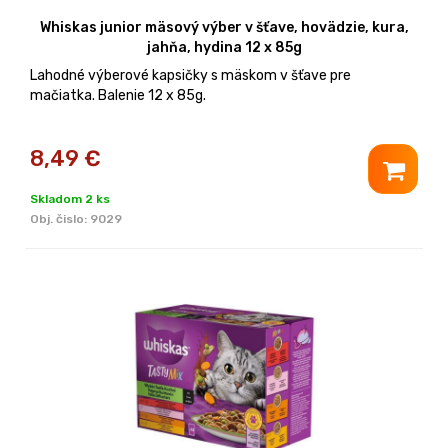
Whiskas junior mäsový výber v šťave, hovädzie, kura,
jahňa, hydina 12 x 85g
Lahodné výberové kapsičky s mäskom v šťave pre
mačiatka. Balenie 12 x 85g.
8,49
€
Skladom 2 ks
Obj. čislo:
9029