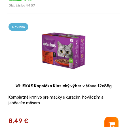
Obj. čislo:
4407
Novinka
WHISKAS Kapsička Klasický výber v šťave 12x85g
Kompletné krmivo pre mačky s kuracím, hovädzím a
jahňacím mäsom
8,49
€