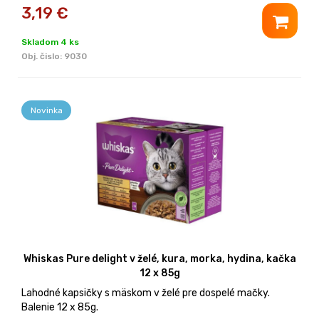
3,19
€
Skladom 4 ks
Obj. čislo:
9030
Novinka
Whiskas Pure delight v želé, kura, morka, hydina, kačka
12 x 85g
Lahodné kapsičky s mäskom v želé pre dospelé mačky.
Balenie 12 x 85g.