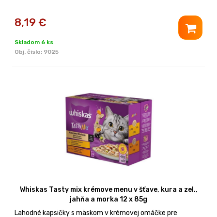
8,19
€
Skladom 6 ks
Obj. čislo:
9025
Whiskas Tasty mix krémove menu v šťave, kura a zel.,
jahňa a morka 12 x 85g
Lahodné kapsičky s mäskom v krémovej omáčke pre