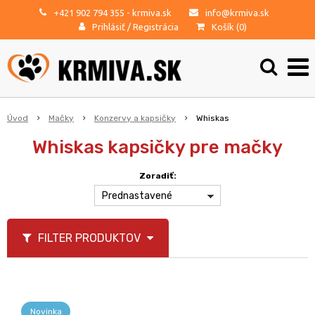
+421 902 794 355
- krmiva.sk
info@krmiva.sk
Prihlásiť
/
Registrácia
Košík (
0
)
Úvod
Mačky
Konzervy a kapsičky
Whiskas
Whiskas kapsičky pre mačky
Zoradiť:
Prednastavené
FILTER PRODUKTOV
Novinka