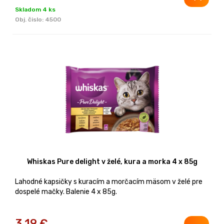
Skladom 4 ks
Obj. čislo:
4500
Whiskas Pure delight v želé, kura a morka 4 x 85g
Lahodné kapsičky s kuracím a morčacím mäsom v želé pre
dospelé mačky. Balenie 4 x 85g.
3,19
€