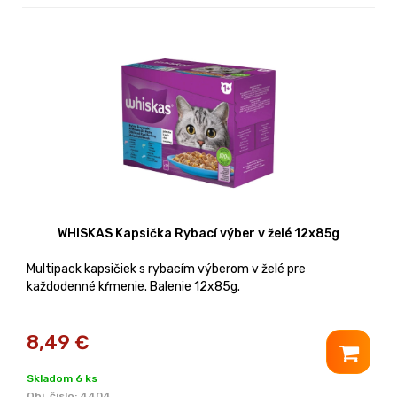
WHISKAS Kapsička Rybací výber v želé 12x85g
Multipack kapsičiek s rybacím výberom v želé pre
každodenné kŕmenie. Balenie 12x85g.
8,49
€
Skladom 6 ks
Obj. čislo:
4404