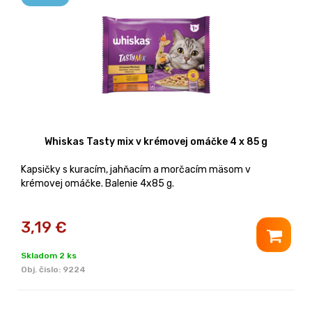
Whiskas Tasty mix v krémovej omáčke 4 x 85 g
Kapsičky s kuracím, jahňacím a morčacím mäsom v
krémovej omáčke. Balenie 4x85 g.
3,19
€
Skladom 2 ks
Obj. čislo:
9224