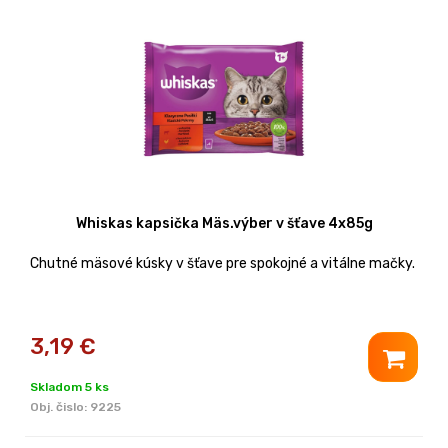
Whiskas kapsička Mäs.výber v šťave 4x85g
Chutné mäsové kúsky v šťave pre spokojné a vitálne mačky.
3,19
€
Skladom 5 ks
Obj. čislo:
9225