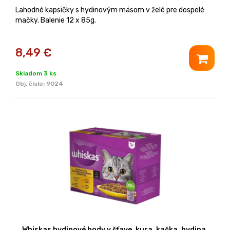
Lahodné kapsičky s hydinovým mäsom v želé pre dospelé
mačky. Balenie 12 x 85g.
8,49
€
Skladom 3 ks
Obj. čislo:
9024
Whiskas hydinové hody v šťave, kura, kačka, hydina,