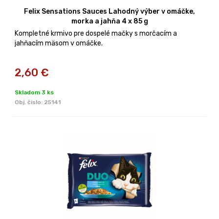
Felix Sensations Sauces Lahodný výber v omáčke,
morka a jahňa 4 x 85 g
Kompletné krmivo pre dospelé mačky s morčacím a
jahňacím mäsom v omáčke.
2,60
€
Skladom 3 ks
Obj. čislo:
25141