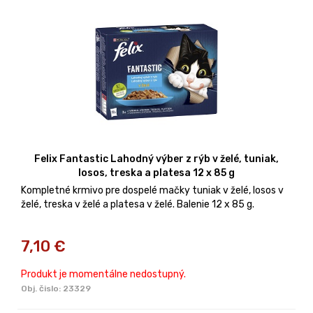
Felix Fantastic Lahodný výber z rýb v želé, tuniak,
losos, treska a platesa 12 x 85 g
Kompletné krmivo pre dospelé mačky tuniak v želé, losos v
želé, treska v želé a platesa v želé. Balenie 12 x 85 g.
7,10
€
Produkt je momentálne nedostupný.
Obj. čislo:
23329