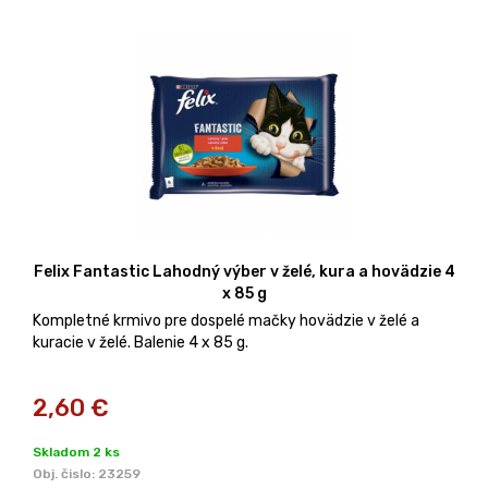
Felix Fantastic Lahodný výber v želé, kura a hovädzie 4
x 85 g
Kompletné krmivo pre dospelé mačky hovädzie v želé a
kuracie v želé. Balenie 4 x 85 g.
2,60
€
Skladom 2 ks
Obj. čislo:
23259