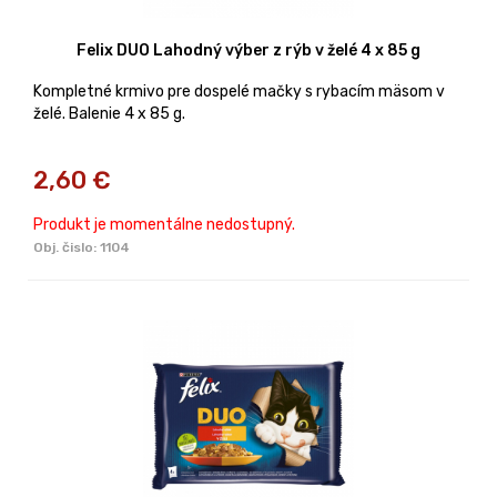
Felix DUO Lahodný výber z rýb v želé 4 x 85 g
Kompletné krmivo pre dospelé mačky s rybacím mäsom v
želé. Balenie 4 x 85 g.
2,60
€
Produkt je momentálne nedostupný.
Obj. čislo:
1104