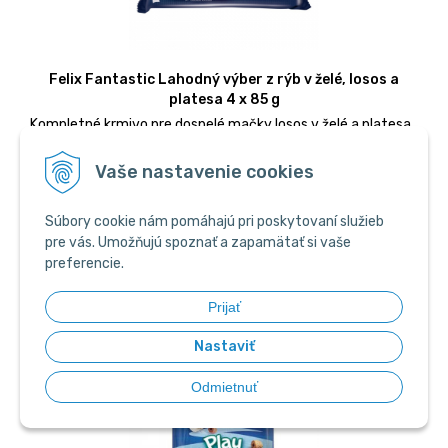
Felix Fantastic Lahodný výber z rýb v želé, losos a
platesa 4 x 85 g
Kompletné krmivo pre dospelé mačky losos v želé a platesa
v želé. Balenie 4 x 85 g.
Vaše nastavenie cookies
2,60
€
Súbory cookie nám pomáhajú pri poskytovaní služieb
pre vás. Umožňujú spoznať a zapamätať si vaše
Produkt je momentálne nedostupný.
preferencie.
Obj. čislo:
23235
Prijať
Nastaviť
Odmietnuť