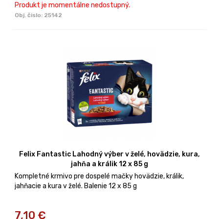
Produkt je momentálne nedostupný.
Obj. čislo:
25142
Felix Fantastic Lahodný výber v želé, hovädzie, kura,
jahňa a králik 12 x 85 g
Kompletné krmivo pre dospelé mačky hovädzie, králik,
jahňacie a kura v želé. Balenie 12 x 85 g
7,10
€