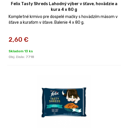
Felix Tasty Shreds Lahodný výber v šťave, hovädzie a
kura 4 x 80 g
Kompletné krmivo pre dospelé mačky s hovädzím mäsom v
šťave a kuraťom v šťave. Balenie 4 x 80 g.
2,60
€
Skladom 13 ks
Obj. čislo:
7718