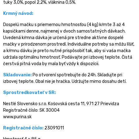
tuky 3,0%, popol 2,2%, vláknina 0,5%.
Krmný návod:
Dospelú mačku s priemernou hmotnosťou (4 kg) kŕmte 3 až 4
kapsičkami denne, najmenej v dvoch samostatných dávkach.
Uvedená kŕmna dávka je určená pre stredne aktívne dospelé
mačky v prirodzenom prostredí. Individuálne potreby sa môžu líšiť,
a kŕmnu dávku je preto nutné prispôsobiť tak, aby si vaša mačka
udržala optimálnu hmotnosť. Podávajte pri izbovej teplote. Čistá
čerstvá pitná voda by mala byť vždy k dispozícii.
Skladovanie:
Po otvorení spotrebujte do 24h. Skladujte pri
izbovej teplote. Obal nie je hračka. Udržujte mimo dosahu detí.
Sprostredkovateľ v SR:
Nestlé Slovensko s.r.o. Košovská cesta 11, 971 27 Prievidza
Registračné číslo: SK 30004
www.purina.sk
Registračné číslo:
23091011