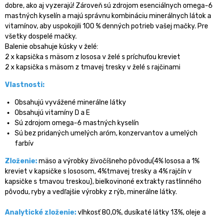
dobre, ako aj vyzerajú! Zároveň sú zdrojom esenciálnych omega-6
mastných kyselín a majú správnu kombináciu minerálnych látok a
vitamínov, aby uspokojili 100 % denných potrieb vašej mačky. Pre
všetky dospelé mačky.
Balenie obsahuje kúsky v želé:
2 x kapsička s mäsom z lososa v želé s príchuťou kreviet
2 x kapsička s mäsom z tmavej tresky v želé s rajčinami
Vlastnosti:
Obsahujú vyvážené minerálne látky
Obsahujú vitamíny D a E
Sú zdrojom omega-6 mastných kyselín
Sú bez pridaných umelých aróm, konzervantov a umelých
farbív
Zloženie:
mäso a výrobky živočíšneho pôvodu(4% lososa a 1%
kreviet v kapsičke s lososom, 4%tmavej tresky a 4% rajčín v
kapsičke s tmavou treskou), bielkovinoné extrakty rastlinného
pôvodu, ryby a vedľajšie výrobky z rýb, minerálne látky.
Analytické zloženie:
vlhkosť 80,0%, dusíkaté látky 13%, oleje a