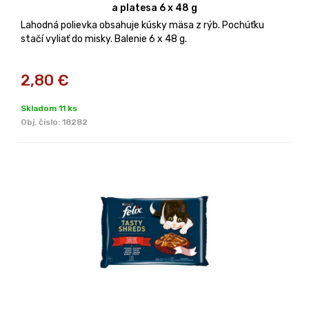
a platesa 6 x 48 g
Lahodná polievka obsahuje kúsky mäsa z rýb. Pochúťku
stačí vyliať do misky. Balenie 6 x 48 g.
2,80
€
Skladom 11 ks
Obj. čislo:
18282