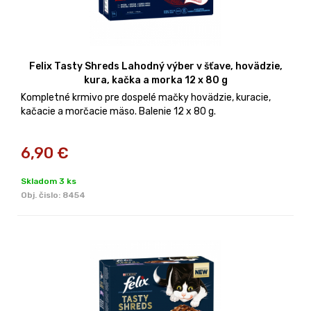
Felix Tasty Shreds Lahodný výber v šťave, hovädzie,
kura, kačka a morka 12 x 80 g
Kompletné krmivo pre dospelé mačky hovädzie, kuracie,
kačacie a morčacie mäso. Balenie 12 x 80 g.
6,90
€
Skladom 3 ks
Obj. čislo:
8454