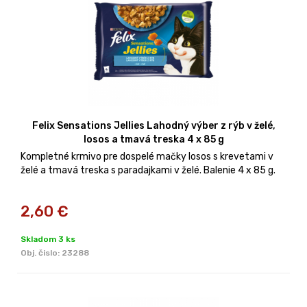
Felix Sensations Jellies Lahodný výber z rýb v želé,
losos a tmavá treska 4 x 85 g
Kompletné krmivo pre dospelé mačky losos s krevetami v
želé a tmavá treska s paradajkami v želé. Balenie 4 x 85 g.
2,60
€
Skladom 3 ks
Obj. čislo:
23288