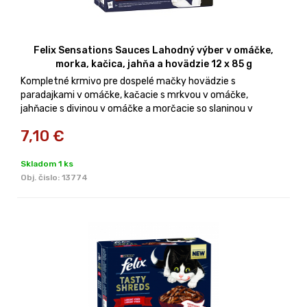
Felix Sensations Sauces Lahodný výber v omáčke,
morka, kačica, jahňa a hovädzie 12 x 85 g
Kompletné krmivo pre dospelé mačky hovädzie s
paradajkami v omáčke, kačacie s mrkvou v omáčke,
jahňacie s divinou v omáčke a morčacie so slaninou v
omáčke. Balenie 12 x 85 g.
7,10
€
Skladom 1 ks
Obj. čislo:
13774