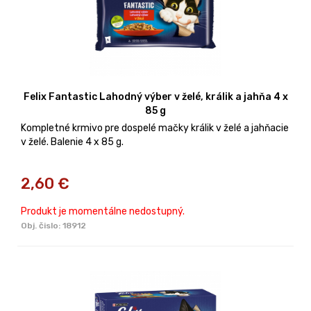
Felix Fantastic Lahodný výber v želé, králik a jahňa 4 x
85 g
Kompletné krmivo pre dospelé mačky králik v želé a jahňacie
v želé. Balenie 4 x 85 g.
2,60
€
Produkt je momentálne nedostupný.
Obj. čislo:
18912