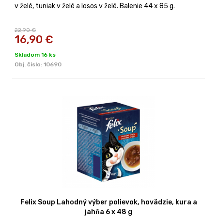
v želé, tuniak v želé a losos v želé. Balenie 44 x 85 g.
22,90 €
16,90
€
Skladom 16 ks
Obj. čislo:
10690
Felix Soup Lahodný výber polievok, hovädzie, kura a
jahňa 6 x 48 g