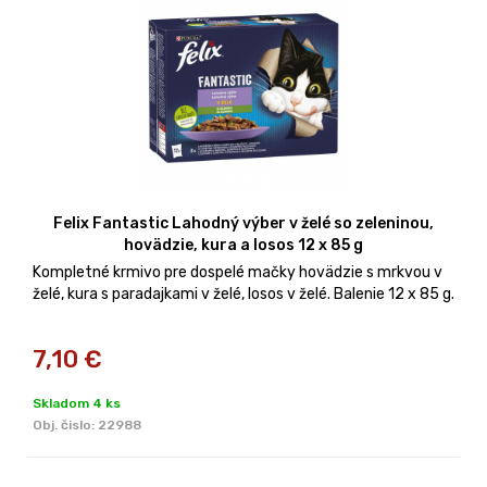
Felix Fantastic Lahodný výber v želé so zeleninou,
hovädzie, kura a losos 12 x 85 g
Kompletné krmivo pre dospelé mačky hovädzie s mrkvou v
želé, kura s paradajkami v želé, losos v želé. Balenie 12 x 85 g.
7,10
€
Skladom 4 ks
Obj. čislo:
22988