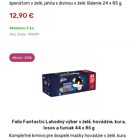
špenátom v želé, jahňa s divinou v želé. Balenie 24 x 85 g.
12,90
€
Skladom 3 ks
Obj. čislo:
10689
Akcia -26%
Felix Fantastic Lahodný výber v želé, hovädzie, kura,
losos a tuniak 44 x 85 g
Kompletné krmivo pre dospelé mačky hovädzie v želé, kura