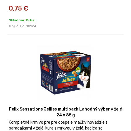
0,75
€
Skladom 35 ks
Obj. čislo:
18124
Felix Sensations Jellies multipack Lahodný výber v želé
24 x 85 g
Kompletné krmivo pre pre dospelé mačky hovädzie s
paradajkami v želé, kura s mrkvou v želé, kačica so