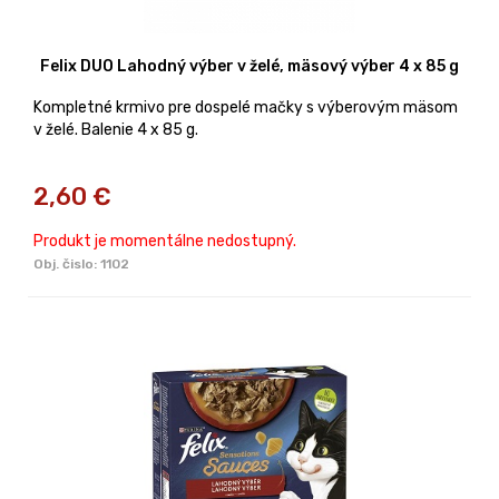
Felix DUO Lahodný výber v želé, mäsový výber 4 x 85 g
Kompletné krmivo pre dospelé mačky s výberovým mäsom
v želé. Balenie 4 x 85 g.
2,60
€
Produkt je momentálne nedostupný.
Obj. čislo:
1102