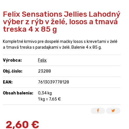
Felix Sensations Jellies Lahodný
výber z rýb v želé, losos a tmavá
treska 4 x 85 g
Kompletné krmivo pre dospelé mačky losos s krevetami v želé
a tmavá treska s paradajkami v želé. Balenie 4 x 85 g.
Výrobca:
Felix
Obj. čislo:
23288
EAN:
7613039778128
Obsah balenia:
0,34 kg
1 kg = 7,65 €
2,60
€