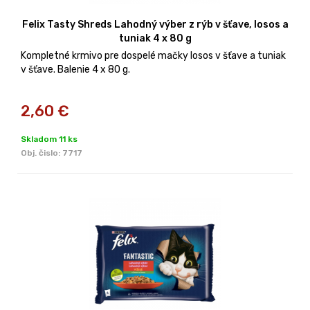
Felix Tasty Shreds Lahodný výber z rýb v šťave, losos a
tuniak 4 x 80 g
Kompletné krmivo pre dospelé mačky losos v šťave a tuniak
v šťave. Balenie 4 x 80 g.
2,60
€
Skladom 11 ks
Obj. čislo:
7717