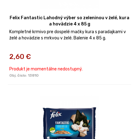
Felix Fantastic Lahodný výber so zeleninou v želé, kura
a hovädzie 4 x 85 g
Kompletné krmivo pre dospelé mačky kura s paradajkami v
želé a hovädzie s mrkvou v želé. Balenie 4 x 85 g.
2,60
€
Produkt je momentálne nedostupný.
Obj. čislo:
13810