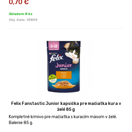
0,70
€
Skladom 8 ks
Obj. čislo:
13809
Felix Fanstastic Junior kapsička pre mačiatka kura v
želé 85 g
Kompletné krmivo pre mačiatka s kuracím mäsom v želé.
Balenie 85 g.