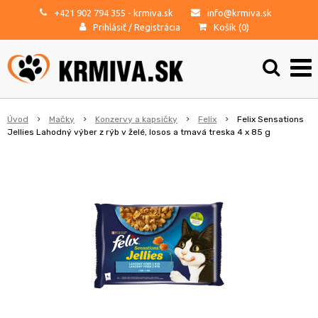
+421 902 794 355
- krmiva.sk
info@krmiva.sk
Prihlásiť
/
Registrácia
Košík (
0
)
Úvod
Mačky
Konzervy a kapsičky
Felix
Felix Sensations
Jellies Lahodný výber z rýb v želé, losos a tmavá treska 4 x 85 g