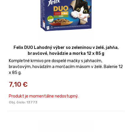
Felix DUO Lahodný výber so zeleninou v želé, jahňa,
bravčové, hovädzie a morka 12 x 85 g
Kompletné krmivo pre dospelé mačky s jahňacím,
bravčovým, hovädzím a morčacím mäsom v želé. Balenie 12
x 85 g.
7,10
€
Produkt je momentálne nedostupný.
Obj. čislo:
13773