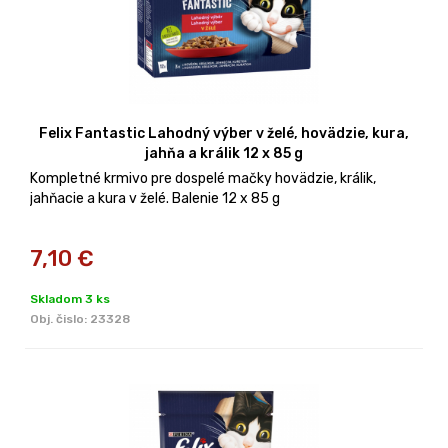
Felix Fantastic Lahodný výber v želé, hovädzie, kura,
jahňa a králik 12 x 85 g
Kompletné krmivo pre dospelé mačky hovädzie, králik,
jahňacie a kura v želé. Balenie 12 x 85 g
7,10
€
Skladom 3 ks
Obj. čislo:
23328