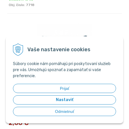
Obj. čislo:
7718
Vaše nastavenie cookies
Súbory cookie nám pomáhajú pri poskytovaní služieb
pre vás. Umožňujú spoznať a zapamätať si vaše
preferencie.
Felix Tasty Shreds Lahodný výber z rýb v šťave, losos a
Prijať
tuniak 4 x 80 g
Kompletné krmivo pre dospelé mačky losos v šťave a tuniak
Nastaviť
v šťave. Balenie 4 x 80 g.
Odmietnuť
2,60
€