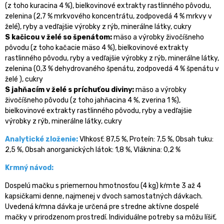
(z toho kuracina 4 %), bielkovinové extrakty rastlinného pôvodu,
zelenina (2,7 % mrkvového koncentrátu, zodpovedá 4 % mrkvy v
želé), ryby a vedľajšie výrobky z rýb, minerálne látky, cukry
S kačicou v želé so špenátom:
mäso a výrobky živočíšneho
pôvodu (z toho kačacie mäso 4 %), bielkovinové extrakty
rastlinného pôvodu, ryby a vedľajšie výrobky z rýb, minerálne látky,
zelenina (0,3 % dehydrovaného špenátu, zodpovedá 4 % špenátu v
želé ), cukry
S jahňacím v želé s príchuťou diviny:
mäso a výrobky
živočíšneho pôvodu (z toho jahňacina 4 %, zverina 1 %),
bielkovinové extrakty rastlinného pôvodu, ryby a vedľajšie
výrobky z rýb, minerálne látky, cukry
Analytické zloženie:
Vlhkosť: 87,5 %, Proteín: 7,5 %, Obsah tuku:
2,5 %, Obsah anorganických látok: 1,8 %, Vláknina: 0,2 %
Krmný návod:
Dospelú mačku s priemernou hmotnosťou (4 kg) kŕmte 3 až 4
kapsičkami denne, najmenej v dvoch samostatných dávkach.
Uvedená kŕmna dávka je určená pre stredne aktívne dospelé
mačky v prirodzenom prostredí. Individuálne potreby sa môžu líšiť,