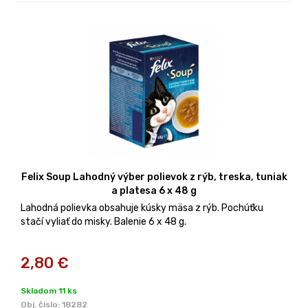
Felix Soup Lahodný výber polievok z rýb, treska, tuniak
a platesa 6 x 48 g
Lahodná polievka obsahuje kúsky mäsa z rýb. Pochúťku
stačí vyliať do misky. Balenie 6 x 48 g.
2,80
€
Skladom 11 ks
Obj. čislo:
18282