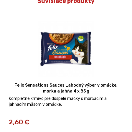
Súvisiace produkty
Felix Sensations Sauces Lahodný výber v omáčke,
morka a jahňa 4 x 85 g
Kompletné krmivo pre dospelé mačky s morčacím a
jahňacím mäsom v omáčke.
2,60
€