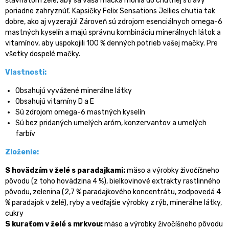
šťavnatom želé, aby sa vaša mačka mohla do chutnej stravy
poriadne zahryznúť. Kapsičky Felix Sensations Jellies chutia tak
dobre, ako aj vyzerajú! Zároveň sú zdrojom esenciálnych omega-6
mastných kyselín a majú správnu kombináciu minerálnych látok a
vitamínov, aby uspokojili 100 % denných potrieb vašej mačky. Pre
všetky dospelé mačky.
Vlastnosti:
Obsahujú vyvážené minerálne látky
Obsahujú vitamíny D a E
Sú zdrojom omega-6 mastných kyselín
Sú bez pridaných umelých aróm, konzervantov a umelých
farbív
Zloženie:
S hovädzím v želé s paradajkami:
mäso a výrobky živočíšneho
pôvodu (z toho hovädzina 4 %), bielkovinové extrakty rastlinného
pôvodu, zelenina (2,7 % paradajkového koncentrátu, zodpovedá 4
% paradajok v želé), ryby a vedľajšie výrobky z rýb, minerálne látky,
cukry
S kuraťom v želé s mrkvou:
mäso a výrobky živočíšneho pôvodu