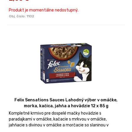
Produkt je momentálne nedostupný.
Obj. čislo:
1102
Felix Sensations Sauces Lahodný výber v omáčke,
morka, kačica, jahňa a hovädzie 12 x 85 g
Kompletné krmivo pre dospelé mačky hovädzie s
paradajkami v omáčke, kačacie s mrkvou v omáčke,
jahňacie s divinou v omáčke a morčacie so slaninou v
omáčke. Balenie 12 x 85 g.