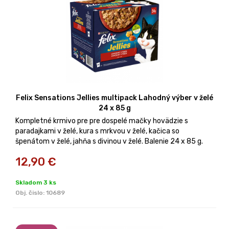
Felix Sensations Jellies multipack Lahodný výber v želé
24 x 85 g
Kompletné krmivo pre pre dospelé mačky hovädzie s
paradajkami v želé, kura s mrkvou v želé, kačica so
špenátom v želé, jahňa s divinou v želé. Balenie 24 x 85 g.
12,90
€
Skladom 3 ks
Obj. čislo:
10689