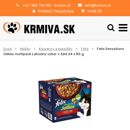
+421 902 794 355
- krmiva.sk
info@krmiva.sk
Prihlásiť
/
Registrácia
Košík (
0
)
Úvod
Mačky
Konzervy a kapsičky
Felix
Felix Sensations
Jellies multipack Lahodný výber v želé 24 x 85 g