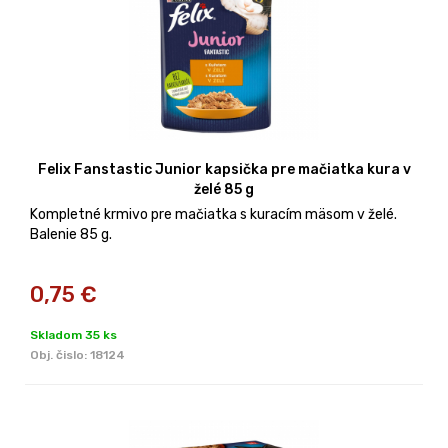
Felix Fanstastic Junior kapsička pre mačiatka kura v
želé 85 g
Kompletné krmivo pre mačiatka s kuracím mäsom v želé.
Balenie 85 g.
0,75
€
Skladom 35 ks
Obj. čislo:
18124