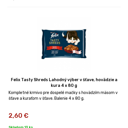
Felix Tasty Shreds Lahodný výber v šťave, hovädzie a
kura 4 x 80 g
Kompletné krmivo pre dospelé mačky s hovädzím mäsom v
šťave a kuraťom v šťave. Balenie 4 x 80 g.
2,60
€
Skladom 13 ks