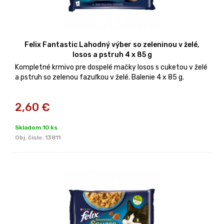
Felix Fantastic Lahodný výber so zeleninou v želé,
losos a pstruh 4 x 85 g
Kompletné krmivo pre dospelé mačky losos s cuketou v želé
a pstruh so zelenou fazuľkou v želé. Balenie 4 x 85 g.
2,60
€
Skladom 10 ks
Obj. čislo:
13811