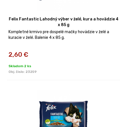
Felix Fantastic Lahodný výber v želé, kura a hovädzie 4
x 85 g
Kompletné krmivo pre dospelé mačky hovädzie v želé a
kuracie v želé. Balenie 4 x 85 g.
2,60
€
Skladom 2 ks
Obj. čislo:
23259