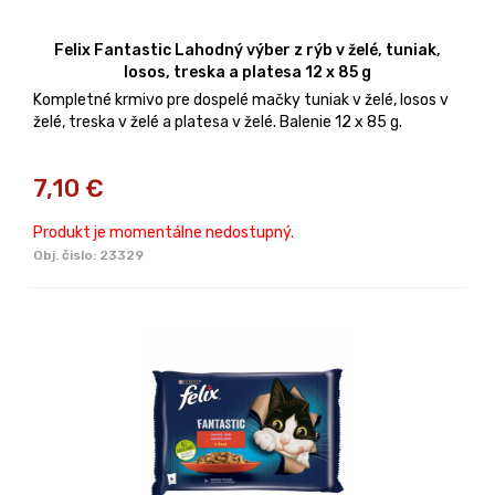
Felix Fantastic Lahodný výber z rýb v želé, tuniak,
losos, treska a platesa 12 x 85 g
Kompletné krmivo pre dospelé mačky tuniak v želé, losos v
želé, treska v želé a platesa v želé. Balenie 12 x 85 g.
7,10
€
Produkt je momentálne nedostupný.
Obj. čislo:
23329