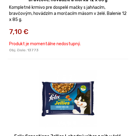
Kompletné krmivo pre dospelé mačky s jahňacím,
bravčovým, hovädzím a morčacím mäsom v želé. Balenie 12
x 85 g.
7,10
€
Produkt je momentálne nedostupný.
Obj. čislo:
13773