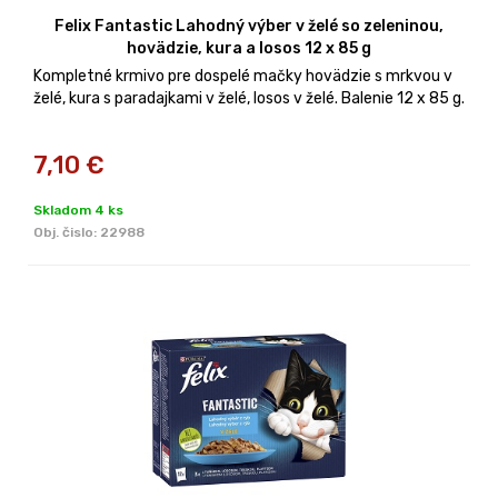
Felix Fantastic Lahodný výber v želé so zeleninou,
hovädzie, kura a losos 12 x 85 g
Kompletné krmivo pre dospelé mačky hovädzie s mrkvou v
želé, kura s paradajkami v želé, losos v želé. Balenie 12 x 85 g.
7,10
€
Skladom 4 ks
Obj. čislo:
22988