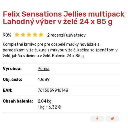
Felix Sensations Jellies multipack
Lahodný výber v želé 24 x 85 g
90%
2
recenzií užívateľov
Kompletné krmivo pre pre dospelé mačky hovädzie s
paradajkami v želé, kura s mrkvou v želé, kačica so špenátom v
želé, jahňa s divinou v želé. Balenie 24 x 85 g.
Výrobca:
Purina
Obj. čislo:
10689
EAN:
7613039916148
Obsah balenia:
2,04 kg
1 kg = 6,32 €