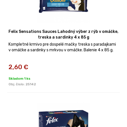
Felix Sensations Sauces Lahodný výber z rýb v omáčke,
treska a sardinky 4 x 85 g
Kompletné krmivo pre dospelé mačky treska s paradajkami
v omáčke a sardinky s mrkvou v omáčke. Balenie 4 x 85 g.
2,60
€
Skladom 1 ks
Obj. čislo:
25142