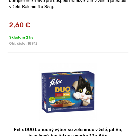
Kompletné krmivo pre dospelé mačky králik v želé a jahňacie
v želé. Balenie 4 x 85 g.
2,60
€
Skladom 2 ks
Obj. čislo:
18912
Felix DUO Lahodný výber so zeleninou v želé, jahňa,
bravčové, hovädzie a morka 12 x 85 g