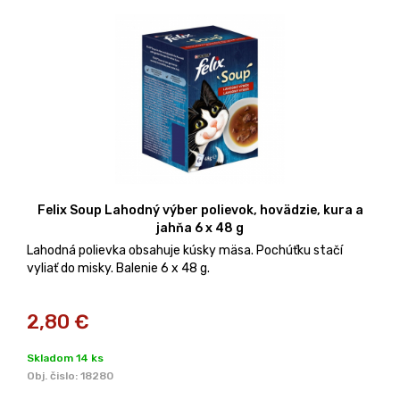
Felix Soup Lahodný výber polievok, hovädzie, kura a
jahňa 6 x 48 g
Lahodná polievka obsahuje kúsky mäsa. Pochúťku stačí
vyliať do misky. Balenie 6 x 48 g.
2,80
€
Skladom 14 ks
Obj. čislo:
18280