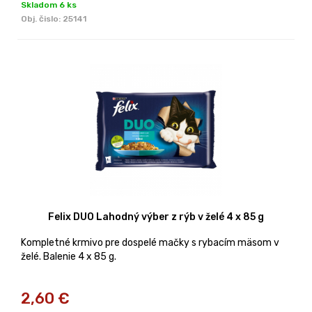
Skladom 6 ks
Obj. čislo:
25141
Felix DUO Lahodný výber z rýb v želé 4 x 85 g
Kompletné krmivo pre dospelé mačky s rybacím mäsom v
želé. Balenie 4 x 85 g.
2,60
€