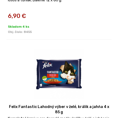
losos a tuniak. Balenie 12 x 80 g.
6,90
€
Skladom 4 ks
Obj. čislo:
8455
Felix Fantastic Lahodný výber v želé, králik a jahňa 4 x
85 g