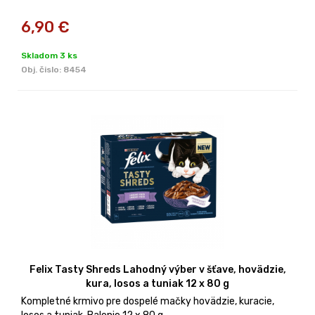
6,90
€
Skladom 3 ks
Obj. čislo:
8454
Felix Tasty Shreds Lahodný výber v šťave, hovädzie,
kura, losos a tuniak 12 x 80 g
Kompletné krmivo pre dospelé mačky hovädzie, kuracie,