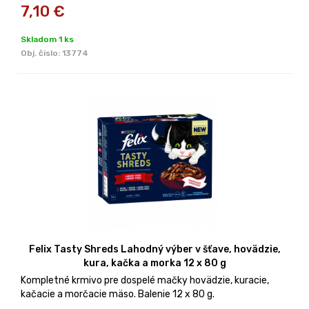
7,10
€
Skladom 1 ks
Obj. čislo:
13774
Felix Tasty Shreds Lahodný výber v šťave, hovädzie,
kura, kačka a morka 12 x 80 g
Kompletné krmivo pre dospelé mačky hovädzie, kuracie,
kačacie a morčacie mäso. Balenie 12 x 80 g.