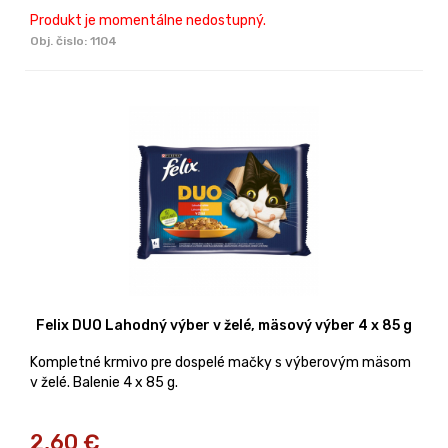
Produkt je momentálne nedostupný.
Obj. čislo:
1104
Felix DUO Lahodný výber v želé, mäsový výber 4 x 85 g
Kompletné krmivo pre dospelé mačky s výberovým mäsom
v želé. Balenie 4 x 85 g.
2,60
€