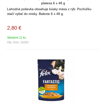
platesa 6 x 48 g
Lahodná polievka obsahuje kúsky mäsa z rýb. Pochúťku
stačí vyliať do misky. Balenie 6 x 48 g.
2,80
€
Skladom 11 ks
Obj. čislo:
18282