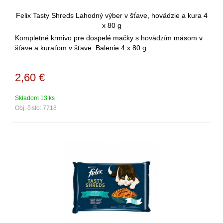
Felix Tasty Shreds Lahodný výber v šťave, hovädzie a kura 4
x 80 g
Kompletné krmivo pre dospelé mačky s hovädzím mäsom v
šťave a kuraťom v šťave. Balenie 4 x 80 g.
2,60
€
Skladom 13 ks
Obj. čislo:
7718