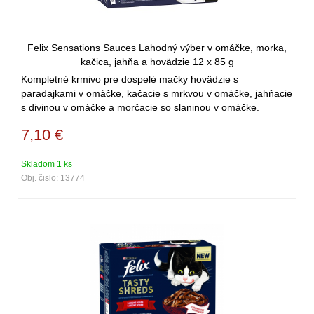
Felix Sensations Sauces Lahodný výber v omáčke, morka,
kačica, jahňa a hovädzie 12 x 85 g
Kompletné krmivo pre dospelé mačky hovädzie s
paradajkami v omáčke, kačacie s mrkvou v omáčke, jahňacie
s divinou v omáčke a morčacie so slaninou v omáčke.
Balenie 12 x 85 g.
7,10
€
Skladom 1 ks
Obj. čislo:
13774