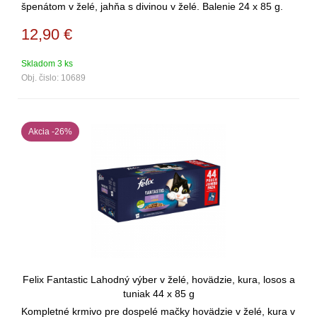
špenátom v želé, jahňa s divinou v želé. Balenie 24 x 85 g.
12,90
€
Skladom 3 ks
Obj. čislo:
10689
Akcia -26%
Felix Fantastic Lahodný výber v želé, hovädzie, kura, losos a
tuniak 44 x 85 g
Kompletné krmivo pre dospelé mačky hovädzie v želé, kura v