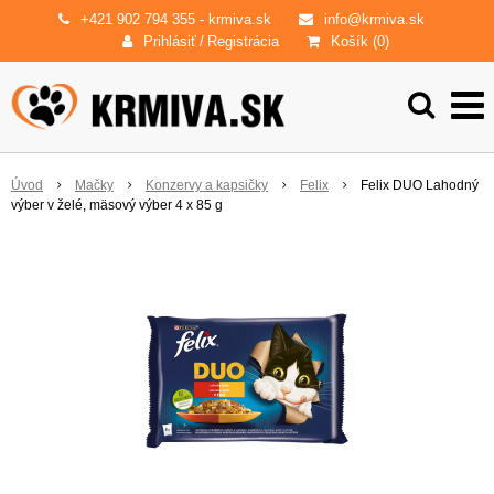
+421 902 794 355
- krmiva.sk
info@krmiva.sk
Prihlásiť
/
Registrácia
Košík (
0
)
Úvod
Mačky
Konzervy a kapsičky
Felix
Felix DUO Lahodný
výber v želé, mäsový výber 4 x 85 g