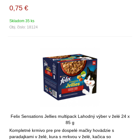
0,75
€
Skladom 35 ks
Obj. čislo:
18124
Felix Sensations Jellies multipack Lahodný výber v želé 24 x
85 g
Kompletné krmivo pre pre dospelé mačky hovädzie s
paradajkami v želé, kura s mrkvou v želé, kačica so