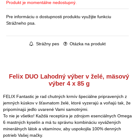
Produkt je momentálne nedostupný.
Pre informáciu o dostupnosti produktu využijte funkciu
Strážneho psa.
Strážny pes
Otázka na produkt
Felix DUO Lahodný výber v želé, mäsový
výber 4 x 85 g
FELIX Fantastic je rad chutných krmív špeciálne pripravených z
jemných kúskov v šťavnatom želé, ktoré vyzerajú a voňajú tak, že
pripomínajú jedlo uvarené Vami samotnými.
To nie je všetko! Každá receptúra je zdrojom esenciálnych Omega
6 mastných kyselín a má tu správnu kombináciu vyvážených
minerálnych látok a vitamínov, aby uspokojila 100% denných
potrieb Vašej mačky.