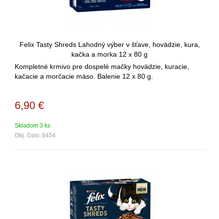
Felix Tasty Shreds Lahodný výber v šťave, hovädzie, kura,
kačka a morka 12 x 80 g
Kompletné krmivo pre dospelé mačky hovädzie, kuracie,
kačacie a morčacie mäso. Balenie 12 x 80 g.
6,90
€
Skladom 3 ks
Obj. čislo:
8454