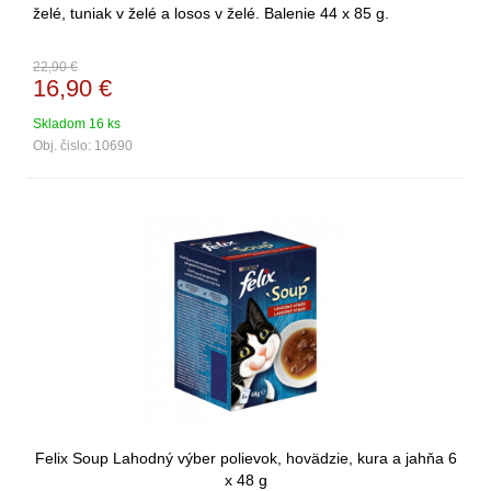
želé, tuniak v želé a losos v želé. Balenie 44 x 85 g.
22,90 €
16,90
€
Skladom 16 ks
Obj. čislo:
10690
Felix Soup Lahodný výber polievok, hovädzie, kura a jahňa 6
x 48 g