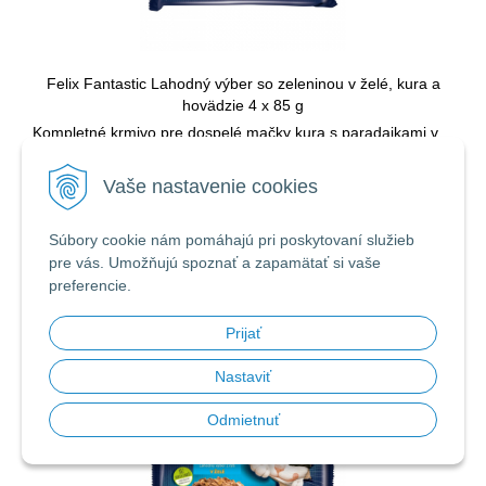
Felix Fantastic Lahodný výber so zeleninou v želé, kura a
hovädzie 4 x 85 g
Kompletné krmivo pre dospelé mačky kura s paradajkami v
želé a hovädzie s mrkvou v želé. Balenie 4 x 85 g.
Vaše nastavenie cookies
2,60
€
Súbory cookie nám pomáhajú pri poskytovaní služieb
pre vás. Umožňujú spoznať a zapamätať si vaše
Skladom 2 ks
preferencie.
Obj. čislo:
13810
Prijať
Nastaviť
Odmietnuť