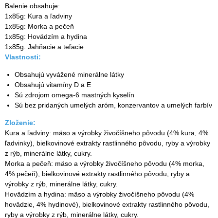
Balenie obsahuje:
1x85g: Kura a ľadviny
1x85g: Morka a pečeň
1x85g: Hovädzím a hydina
1x85g: Jahňacie a teľacie
Vlastnosti:
Obsahujú vyvážené minerálne látky
Obsahujú vitamíny D a E
Sú zdrojom omega-6 mastných kyselín
Sú bez pridaných umelých aróm, konzervantov a umelých farbív
Zloženie:
Kura a ľadviny: mäso a výrobky živočíšneho pôvodu (4% kura, 4%
ľadvinky), bielkovinové extrakty rastlinného pôvodu, ryby a výrobky
z rýb, minerálne látky, cukry.
Morka a pečeň: mäso a výrobky živočíšneho pôvodu (4% morka,
4% pečeň), bielkovinové extrakty rastlinného pôvodu, ryby a
výrobky z rýb, minerálne látky, cukry.
Hovädzím a hydina: mäso a výrobky živočíšneho pôvodu (4%
hovädzie, 4% hydinové), bielkovinové extrakty rastlinného pôvodu,
ryby a výrobky z rýb, minerálne látky, cukry.