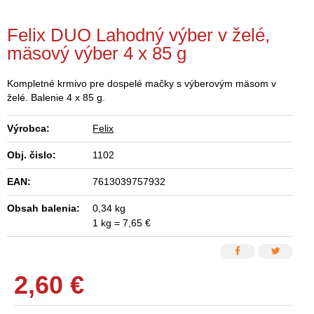
Felix DUO Lahodný výber v želé,
mäsový výber 4 x 85 g
Kompletné krmivo pre dospelé mačky s výberovým mäsom v
želé. Balenie 4 x 85 g.
Výrobca:
Felix
Obj. čislo:
1102
EAN:
7613039757932
Obsah balenia:
0,34 kg
1 kg = 7,65 €
2,60
€