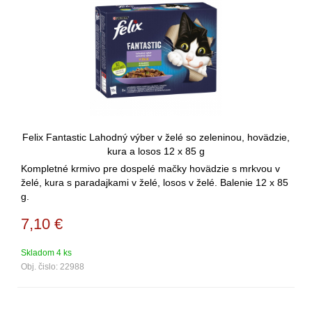
Felix Fantastic Lahodný výber v želé so zeleninou, hovädzie,
kura a losos 12 x 85 g
Kompletné krmivo pre dospelé mačky hovädzie s mrkvou v
želé, kura s paradajkami v želé, losos v želé. Balenie 12 x 85
g.
7,10
€
Skladom 4 ks
Obj. čislo:
22988