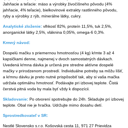
Jahňacie a teľacie: mäso a výrobky živočíšneho pôvodu (4%
jahňacie, 4% teľacie), bielkovinové extrakty rastlinného pôvodu,
ryby a výrobky z rýb, minerálne látky, cukry.
Analytické zloženie:
vlhkosť 82%, proteín 11,5%, tuk 2,5%,
anorganické látky 2,5%, vláknina 0,05%, omega-6 0,3%.
Krmný návod:
Dospelú mačku s priemernou hmotnosťou (4 kg) kŕmte 3 až 4
kapsičkami denne, najmenej v dvoch samostatných dávkach.
Uvedená kŕmna dávka je určená pre stredne aktívne dospelé
mačky v prirodzenom prostredí. Individuálne potreby sa môžu líšiť,
a kŕmnu dávku je preto nutné prispôsobiť tak, aby si vaša mačka
udržala optimálnu hmotnosť. Podávajte pri izbovej teplote. Čistá
čerstvá pitná voda by mala byť vždy k dispozícii.
Skladovanie:
Po otvorení spotrebujte do 24h. Skladujte pri izbovej
teplote. Obal nie je hračka. Udržujte mimo dosahu detí.
Sprostredkovateľ v SR:
Nestlé Slovensko s.r.o. Košovská cesta 11, 971 27 Prievidza