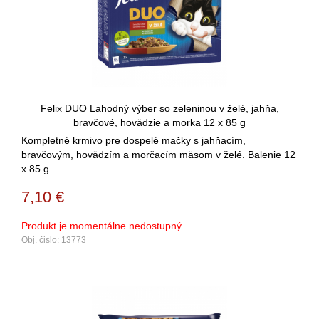
Felix DUO Lahodný výber so zeleninou v želé, jahňa,
bravčové, hovädzie a morka 12 x 85 g
Kompletné krmivo pre dospelé mačky s jahňacím,
bravčovým, hovädzím a morčacím mäsom v želé. Balenie 12
x 85 g.
7,10
€
Produkt je momentálne nedostupný.
Obj. čislo:
13773