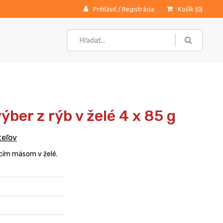
Prihlásiť
/
Registrácia
Košík (
0
)
ber z rýb v želé 4 x 85 g
teľov
cím mäsom v želé.