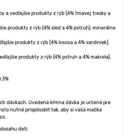
y a vedľajšie produkty z rýb (4% tmavej tresky a
šie produkty z rýb (4% sleď a 4% pstruh), minerálne
ľajšie produkty z rýb (4% lososa a 4% sardiniek),
edľajšie produkty z rýb (4% pstruh a 4% makrela),
0,3%
ých dávkach. Uvedená kŕmna dávka je určená pre
reto nutné prispôsobiť tak, aby si vaša mačka
ii.
 dosahu detí.