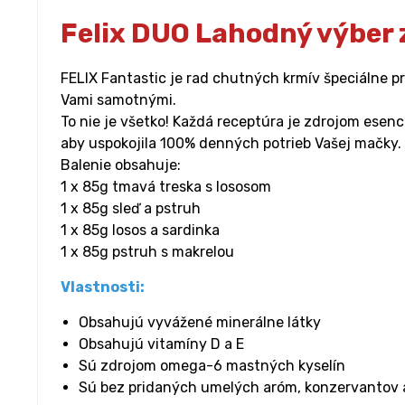
Felix DUO Lahodný výber z 
FELIX Fantastic je rad chutných krmív špeciálne p
Vami samotnými.
To nie je všetko! Každá receptúra je zdrojom ese
aby uspokojila 100% denných potrieb Vašej mačky.
Balenie obsahuje:
1 x 85g tmavá treska s lososom
1 x 85g sleď a pstruh
1 x 85g losos a sardinka
1 x 85g pstruh s makrelou
Vlastnosti:
Obsahujú vyvážené minerálne látky
Obsahujú vitamíny D a E
Sú zdrojom omega-6 mastných kyselín
Sú bez pridaných umelých aróm, konzervantov 