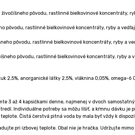
živočíšneho pôvodu, rastlinné bielkovinové koncentráty, ryb
ho pôvodu, rastlinné bielkovinové koncentráty, ryby a vedľaj
šneho pôvodu, rastlinné bielkovinové koncentráty, ryby a ved
íšneho pôvodu, rastlinné bielkovinové koncentráty, ryby a v
 tuk 2,5%, anorganické látky 2,5%, vláknina 0,05%, omega-6 
mte 3 až 4 kapsičkami denne, najmenej v dvoch samostatn
edí. Individuálne potreby sa môžu líšiť, a kŕmnu dávku je p
eplote. Čistá čerstvá pitná voda by mala byť vždy k dispozíc
dujte pri izbovej teplote. Obal nie je hračka. Udržujte mimo