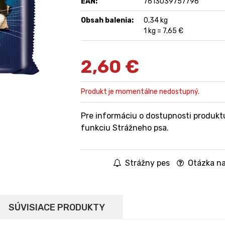
EAN:
7613039757796
Obsah balenia:
0,34 kg
1 kg = 7,65 €
2,60
€
Produkt je momentálne nedostupný.
Pre informáciu o dostupnosti produkt
funkciu Strážneho psa.
Strážny pes
Otázka na
SÚVISIACE PRODUKTY