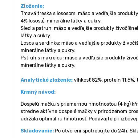
Zloženie:
Tmavá treska s lososom: mäso a vedľajšie produkty 
4% lososa), minerálne látky a cukry.
Sleď a pstruh: mäso a vedľajšie produkty živočíšne
látky a cukry.
Losos a sardinka: mäso a vedľajšie produkty živočí
minerálne látky a cukry.
Pstruh s makrelou: mäso a vedľajšie produkty živoč
minerálne látky a cukry.
Analytické zloženie:
vlhkosť 82%, proteín 11,5%,
Krmný návod:
Dospelú mačku s priemernou hmotnosťou (4 kg) kŕ
stredne aktívne dospelé mačky v prirodzenom prostr
udržala optimálnu hmotnosť. Podávajte pri izbovej t
Skladovanie:
Po otvorení spotrebujte do 24h. Skla