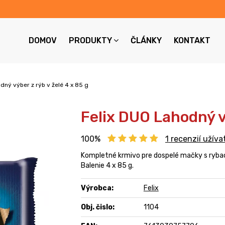
DOMOV
PRODUKTY
ČLÁNKY
KONTAKT
dný výber z rýb v želé 4 x 85 g
Felix DUO Lahodný vý
100%
1
recenzií užíva
Kompletné krmivo pre dospelé mačky s ryba
Balenie 4 x 85 g.
Výrobca:
Felix
Obj. čislo:
1104