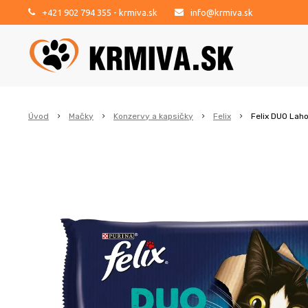
+421 902 794 355
- krmiva.sk
info@krmiva.sk
Úvod
Mačky
Konzervy a kapsičky
Felix
Felix DUO Laho