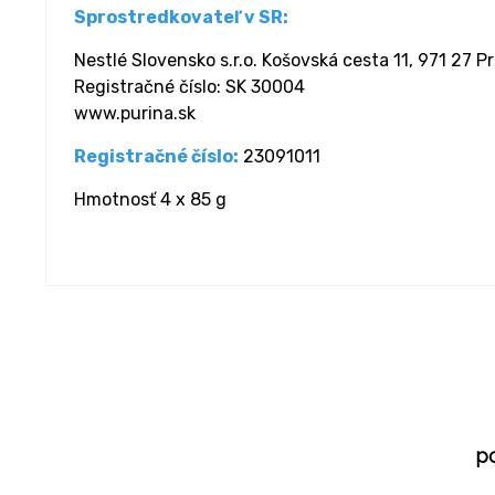
Sprostredkovateľ v SR:
Nestlé Slovensko s.r.o. Košovská cesta 11, 971 27 P
Registračné číslo: SK 30004
www.purina.sk
Registračné číslo:
23091011
Hmotnosť 4 x 85 g
p