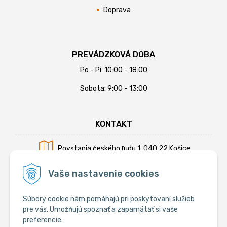
Doprava
PREVÁDZKOVÁ DOBA
Po - Pi: 10:00 - 18:00
Sobota: 9:00 - 13:00
KONTAKT
Povstania českého ľudu 1, 040 22 Košice
Mobil:
+421 902 794 355
Vaše nastavenie cookies
E-mail:
info@krmiva.sk
Súbory cookie nám pomáhajú pri poskytovaní služieb
pre vás. Umožňujú spoznať a zapamätať si vaše
preferencie.