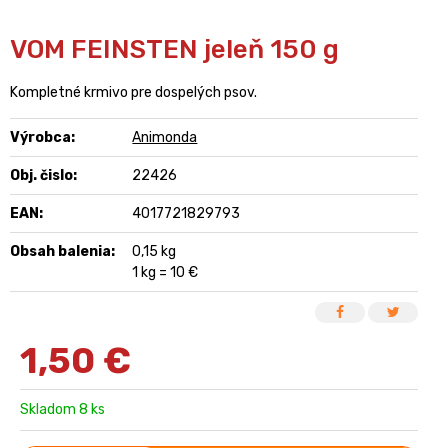
VOM FEINSTEN jeleň 150 g
Kompletné krmivo pre dospelých psov.
Výrobca:
Animonda
Obj. čislo:
22426
EAN:
4017721829793
Obsah balenia:
0,15 kg
1 kg = 10 €
1,50
€
Skladom 8 ks