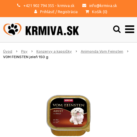
+421 902 794 355
- krmiva.sk
info@krmiva.sk
Prihlásiť
/
Registrácia
Košík (
0
)
Úvod
Psy
Konzervy a kapsičky
Animonda Vom Feinsten
VOM FEINSTEN jeleň 150 g