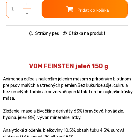
+
Pridať do košíka
-
Strážny pes
Otázka na produkt
VOM FEINSTEN jeleň 150 g
Animonda edíca s najlepším jelením mäsom s prírodným biotínom
pre psov malých a stredných plemien.Bez kukurice,sóje, cukru a
bez umelých farbív a konzervačných látok. Len tie najlepšie kúsky
mäsa.
Zloženie: mäso a živočíšne deriváty 63% (bravčové, hovädzie,
hydina, jeleň 8%), vývar, minerálne látky.
Analytické zloženie: bielkoviny 10,5%, obsah tuku 4,5%, surová
vláknina 0,4%, popol 2%, vlhkosť 81%.