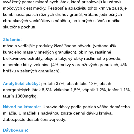
vyvážený pomer minerálnych látok, ktoré prispievajú ku zdraviu
močových ciest mačky. Pestrosť a atraktivitu tohto krmiva zaisťuje
kombinácia piatich rôznych druhov granúl, vrátane jedinečných
chrumkavých vankúšikov s náplňou, na ktorých si Vaša mačka
skutočne pochutí.
Zloženie:
mäso a vedľajšie produkty živočíšneho pôvodu (vrátane 4%
kuracieho mäsa v hnedých granuliach), obilniny, rastlinné
bielkovinové extrakty, oleje a tuky, výrobky rastlinného pôvodu,
minerálne látky, zelenina (4% mrkvy v oranžových granuliach, 4%
hrášku v zelených granuliach).
Analytické zložky:
proteín 37%, obsah tuku 12%, obsah
anorganických látok 8,5%, vláknina 1,5%, vápnik 1,2%, fosfor 1,1%,
taurín 1380mg/kg.
Návod na kŕmenie:
Upravte dávky podľa potrieb vášho domáceho
miláčia. U mačiek s nadváhou znížte dennú dávku krmiva.
Zabezpečte dostok čerstvej vody.
Dávkovanie: