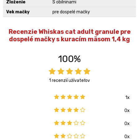
Zloženie
S obilninami
Vek mačky
pre dospelé mačky
Recenzie Whiskas cat adult granule pre
dospelé mačky s kuracím mäsom 1,4 kg
100%
1 recenzií užívateľov
1x
0x
0x
0x