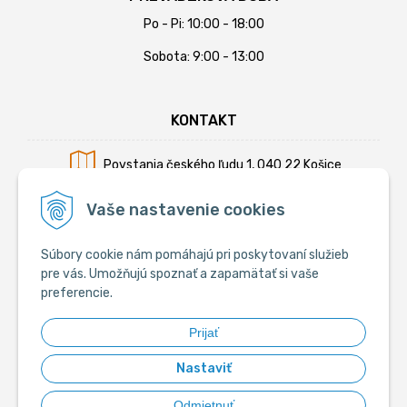
Po - Pi: 10:00 - 18:00
Sobota: 9:00 - 13:00
KONTAKT
Povstania českého ľudu 1, 040 22 Košice
Mobil:
+421 902 794 355
Vaše nastavenie cookies
E-mail:
info@krmiva.sk
Súbory cookie nám pomáhajú pri poskytovaní služieb
pre vás. Umožňujú spoznať a zapamätať si vaše
preferencie.
SOCIÁLNE
Prijať
Nastaviť
Odmietnuť