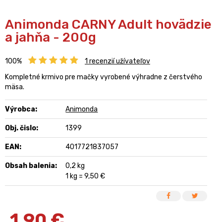
Animonda CARNY Adult hovädzie
a jahňa - 200g
100%
1
recenzií užívateľov
Kompletné krmivo pre mačky vyrobené výhradne z čerstvého
mäsa.
Výrobca:
Animonda
Obj. čislo:
1399
EAN:
4017721837057
Obsah balenia:
0,2 kg
1 kg = 9,50 €
1,90
€