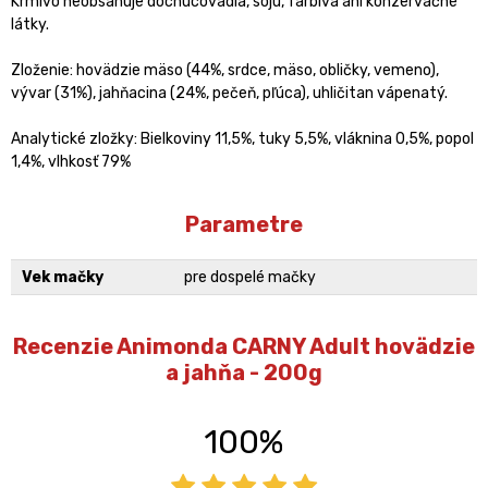
Krmivo neobsahuje dochucovadlá, sóju, farbivá ani konzervačné
látky.
Zloženie: hovädzie mäso (44%, srdce, mäso, obličky, vemeno),
vývar (31%), jahňacina (24%, pečeň, pľúca), uhličitan vápenatý.
Analytické zložky: Bielkoviny 11,5%, tuky 5,5%, vláknina 0,5%, popol
1,4%, vlhkosť 79%
Parametre
Vek mačky
pre dospelé mačky
Recenzie Animonda CARNY Adult hovädzie
a jahňa - 200g
100%