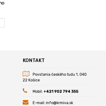
ho
KONTAKT
Povstania českého ľudu 1, 040
22 Košice
Mobil:
+421 902 794 355
E-mail:
info@krmiva.sk