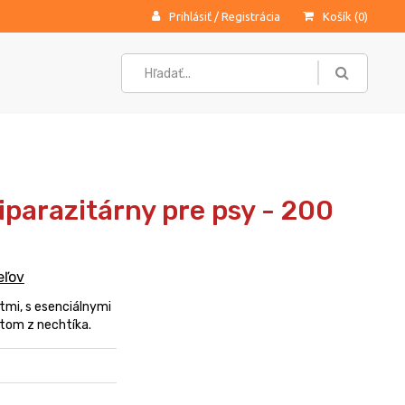
Prihlásiť
/
Registrácia
Košík (
0
)
parazitárny pre psy - 200
eľov
mi, s esenciálnymi
ktom z nechtíka.