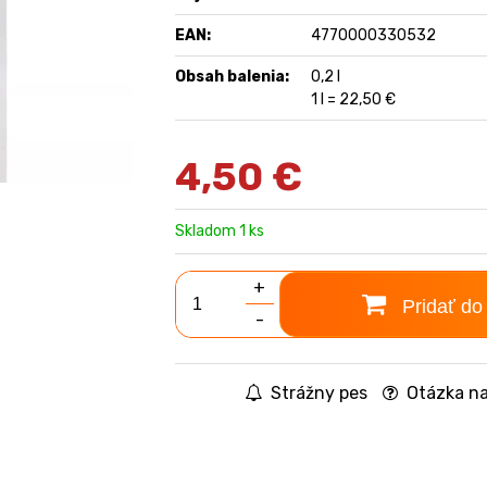
EAN:
4770000330532
Obsah balenia:
0,2 l
1 l = 22,50 €
4,50
€
Skladom 1 ks
+
Pridať do
-
Strážny pes
Otázka na