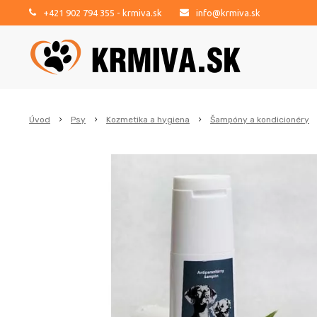
+421 902 794 355
- krmiva.sk
info@krmiva.sk
Úvod
Psy
Kozmetika a hygiena
Šampóny a kondicionéry