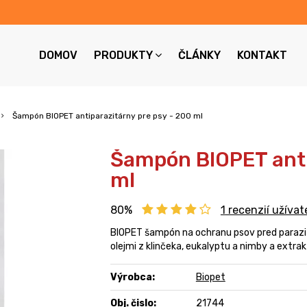
DOMOV
PRODUKTY
ČLÁNKY
KONTAKT
Šampón BIOPET antiparazitárny pre psy - 200 ml
Šampón BIOPET anti
ml
80%
1
recenzií užívat
BIOPET šampón na ochranu psov pred parazit
olejmi z klinčeka, eukalyptu a nimby a extra
Výrobca:
Biopet
Obj. čislo:
21744