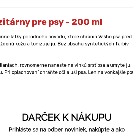
tárny pre psy - 200 ml
činné látky prírodného pôvodu, ktoré chránia Vášho psa pred
ždenú kožu a tonizuje ju. Bez obsahu syntetických farbív.
niach, rovnomerne naneste na vlhkú srsť psa a umyte ju. O
ri oplachovaní chráňte oči a uši psa. Len na vonkajšie pou
DARČEK K NÁKUPU
Prihláste sa na odber noviniek, nakúpte a ako