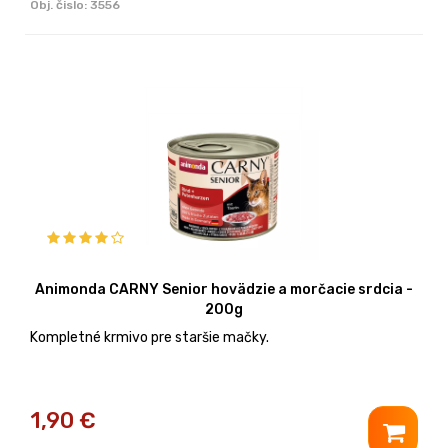
Obj. čislo:
3556
Animonda CARNY Senior hovädzie a morčacie srdcia -
200g
Kompletné krmivo pre staršie mačky.
1,90
€