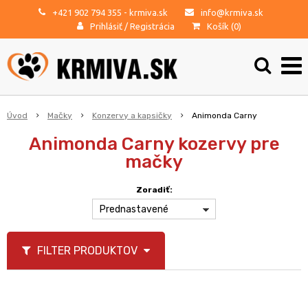
+421 902 794 355
- krmiva.sk
info@krmiva.sk
Prihlásiť
/
Registrácia
Košík (
0
)
Úvod
Mačky
Konzervy a kapsičky
Animonda Carny
Animonda Carny kozervy pre
mačky
Zoradiť:
Prednastavené
FILTER PRODUKTOV