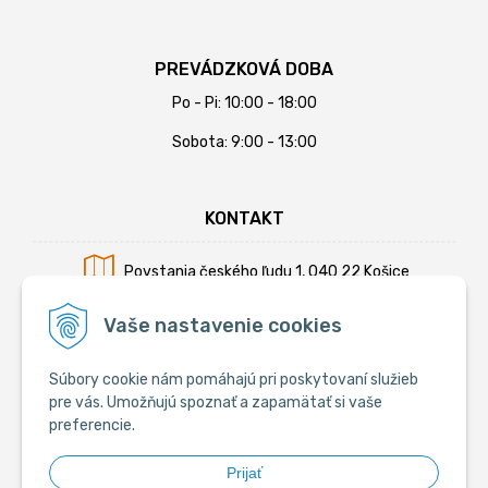
PREVÁDZKOVÁ DOBA
Po - Pi: 10:00 - 18:00
Sobota: 9:00 - 13:00
KONTAKT
Povstania českého ľudu 1, 040 22 Košice
Mobil:
+421 902 794 355
Vaše nastavenie cookies
E-mail:
info@krmiva.sk
Súbory cookie nám pomáhajú pri poskytovaní služieb
pre vás. Umožňujú spoznať a zapamätať si vaše
preferencie.
SOCIÁLNE
Prijať