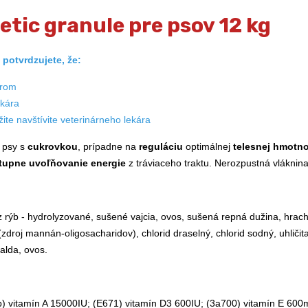
etic granule pre psov 12 kg
potvrdzujete, že:
árom
ekára
te navštívite veterinárneho lekára
e psy s
cukrovkou
, prípadne na
reguláciu
optimálnej
telesnej hmotno
tupne uvoľňovanie energie
z tráviaceho traktu. Nerozpustná vlákni
 rýb - hydrolyzované, sušené vajcia, ovos, sušená repná dužina, hracho
 (zdroj mannán-oligosacharidov), chlorid draselný, chlorid sodný, uhlič
palda, ovos.
 vitamín A 15000IU; (E671) vitamín D3 600IU; (3a700) vitamín E 600