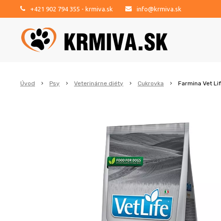
+421 902 794 355
- krmiva.sk
info@krmiva.sk
Úvod
Psy
Veterinárne diéty
Cukrovka
Farmina Vet Li