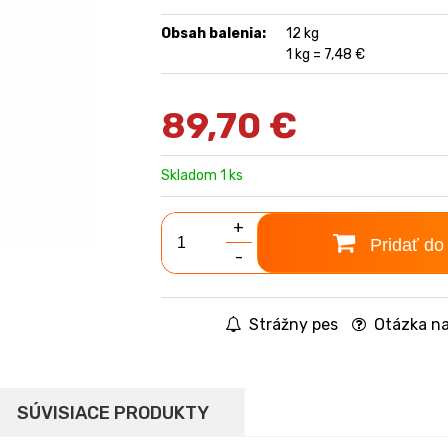
Obsah balenia:
12 kg
1 kg = 7,48 €
89,70
€
Skladom 1 ks
+
Pridať do
-
Strážny pes
Otázka na
SÚVISIACE PRODUKTY