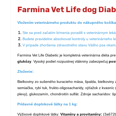
Farmina Vet Life dog Diab
Vložením veterinárneho produktu do nákupného košíka 
Ste sa pred začatím kŕmenia poradili s veterinárnym lek
Budete pravidelne absolvovať kontroly u veterinárneho l
V prípade zhoršenia zdravotného stavu Vášho psa okamži
Farmina Vet Life Diabetic je kompletná veterinárna diéta pr
glukózy
. Vysoký podiel rozpustnej vlákniny zabezpečuj
pos
Zloženie:
Bielkoviny zo sušeného kuracieho mäsa, špalda, bielkoviny z
semiačka, rybí tuk, frukto-oligosacharidy, výťažok z kvasníc
plevy), glukozamín, chondroitín sulfát. Zdroje sacharidov: š
Prídavné doplnkové látky na 1 kg:
Výživové doplnkové látky:
Vitamíny a provitamíny:
(3a672b)