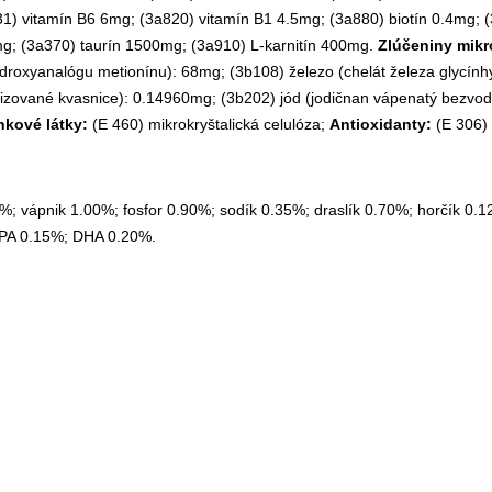
1) vitamín B6 6mg; (3a820) vitamín B1 4.5mg; (3a880) biotín 0.4mg; (
mg; (3a370) taurín 1500mg; (3a910) L-karnitín 400mg.
Zlúčeniny mikr
roxyanalógu metionínu): 68mg; (3b108) železo (chelát železa glycính
enizované kvasnice): 0.14960mg; (3b202) jód (jodičnan vápenatý bezvo
kové látky:
(E 460) mikrokryštalická celulóza;
Antioxidanty:
(E 306) 
0%; vápnik 1.00%; fosfor 0.90%; sodík 0.35%; draslík 0.70%; horčík 
EPA 0.15%; DHA 0.20%.