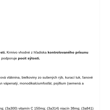
sti.
Krmivo vhodné z hľadiska
kontrolovaného prísunu
na podporuje
pocit sýtosti.
vá vláknina, bielkoviny zo sušených rýb, kurací tuk, ľanové
itan vápenatý, monodikalciumfosfát, psýllium (semená a
mg; (3a300) vitamín C 150mg; (3a314) niacín 38mg; (3a841)