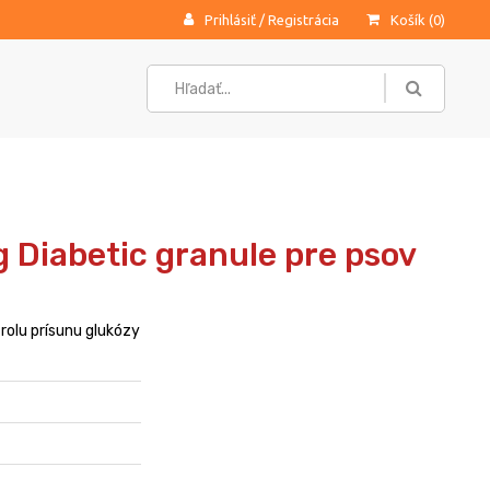
Prihlásiť
/
Registrácia
Košík (
0
)
g Diabetic granule pre psov
rolu prísunu glukózy