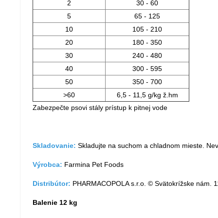
2
30 - 60
5
65 - 125
10
105 - 210
20
180 - 350
30
240 - 480
40
300 - 595
50
350 - 700
>60
6,5 - 11,5 g/kg ž.hm
Zabezpečte psovi stály prístup k pitnej vode
Skladovanie:
Skladujte na suchom a chladnom mieste. Nev
Výrobca:
Farmina Pet Foods
Distribútor:
PHARMACOPOLA s.r.o. © Svätokrížske nám. 
Balenie 12 kg