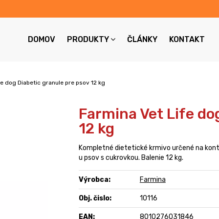
DOMOV
PRODUKTY
ČLÁNKY
KONTAKT
fe dog Diabetic granule pre psov 12 kg
Farmina Vet Life do
12 kg
Kompletné dietetické krmivo určené na kont
u psov s cukrovkou. Balenie 12 kg.
Výrobca:
Farmina
Obj. čislo:
10116
EAN:
8010276031846