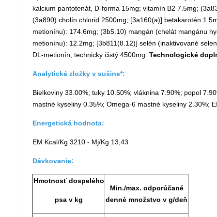
kalcium pantotenát, D-forma 15mg; vitamín B2 7.5mg; (3a83
(3a890) cholín chlorid 2500mg; [3a160(a)] betakarotén 1.5
metionínu): 174.6mg; (3b5.10) mangán (chelát mangánu hyd
metionínu): 12.2mg; [3b811(8.12)] selén (inaktivované sel
DL-metionín, technicky čistý 4500mg.
Technologické dopln
Analytické zložky v sušine*:
Bielkoviny 33.00%; tuky 10.50%; vláknina 7.90%; popol 7.9
mastné kyseliny 0.35%; Omega-6 mastné kyseliny 2.30%; 
Energetická hodnota:
EM Kcal/Kg 3210 - Mj/Kg 13,43
Dávkovanie:
Hmotnosť dospelého
Min./max. odporúčané
psa v kg
denné množstvo v g/deň