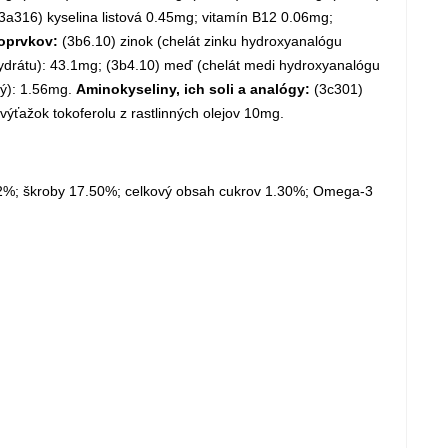
3a316) kyselina listová 0.45mg; vitamín B12 0.06mg;
oprvkov:
(3b6.10) zinok (chelát zinku hydroxyanalógu
ydrátu): 43.1mg; (3b4.10) meď (chelát medi hydroxyanalógu
dý): 1.56mg.
Aminokyseliny, ich soli a analógy:
(3c301)
výťažok tokoferolu z rastlinných olejov 10mg.
0.12%; škroby 17.50%; celkový obsah cukrov 1.30%; Omega-3