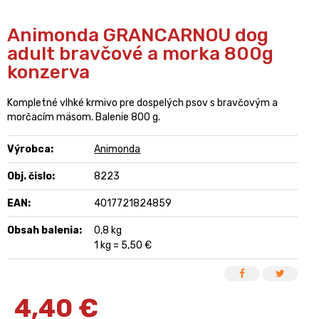
Animonda GRANCARNOU dog
adult bravčové a morka 800g
konzerva
Kompletné vlhké krmivo pre dospelých psov s bravčovým a
morčacím mäsom. Balenie 800 g.
Výrobca:
Animonda
Obj. čislo:
8223
EAN:
4017721824859
Obsah balenia:
0,8 kg
1 kg = 5,50 €
4,40
€