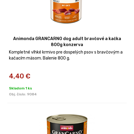
Animonda GRANCARNO dog adult bravčové a kačka
800g konzerva
Kompletné vlhké krmivo pre dospelých psov s bravčovým a
kačacím mäsom. Balenie 800 g.
4,40
€
Skladom 1 ks
Obj. čislo:
9084