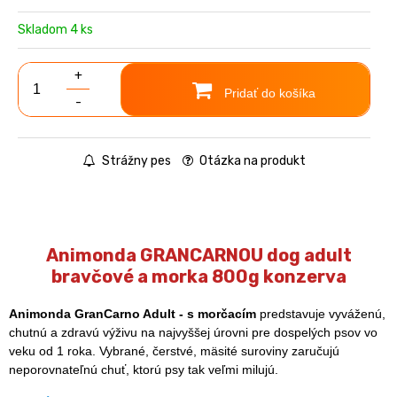
Skladom 4 ks
+
Pridať do košíka
-
Strážny pes
Otázka na produkt
Animonda GRANCARNOU dog adult
bravčové a morka 800g konzerva
Animonda GranCarno Adult - s morčacím
predstavuje vyváženú,
chutnú a zdravú výživu na najvyššej úrovni pre dospelých psov vo
veku od 1 roka. Vybrané, čerstvé, mäsité suroviny zaručujú
neporovnateľnú chuť, ktorú psy tak veľmi milujú.