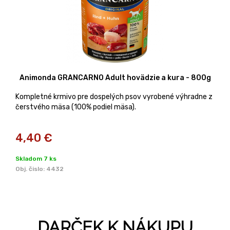
Animonda GRANCARNO Adult hovädzie a kura - 800g
Kompletné krmivo pre dospelých psov vyrobené výhradne z
čerstvého mäsa (100% podiel mäsa).
4,40
€
Skladom 7 ks
Obj. čislo:
4432
DARČEK K NÁKUPU