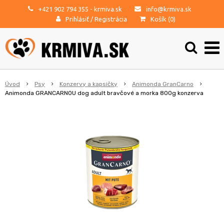
+421 902 794 355
- krmiva.sk
info@krmiva.sk
Prihlásiť
/
Registrácia
Košík (
0
)
Úvod
Psy
Konzervy a kapsičky
Animonda GranCarno
Animonda GRANCARNOU dog adult bravčové a morka 800g konzerva