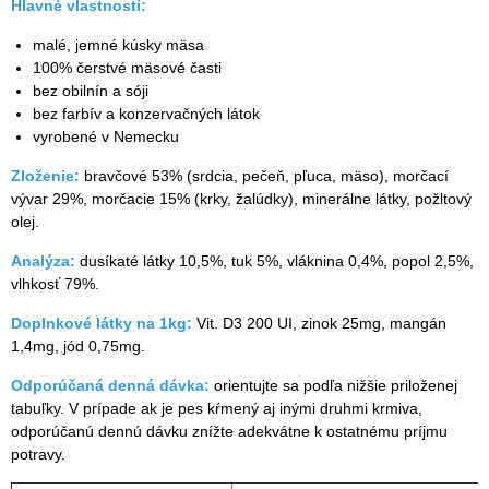
Hlavné vlastnosti:
malé, jemné kúsky mäsa
100% čerstvé mäsové časti
bez obilnín a sóji
bez farbív a konzervačných látok
vyrobené v Nemecku
Zloženie:
bravčové 53% (srdcia, pečeň, pľuca, mäso), morčací
vývar 29%, morčacie 15% (krky, žalúdky), minerálne látky, požltový
olej.
Analýza:
dusíkaté látky 10,5%, tuk 5%, vláknina 0,4%, popol 2,5%,
vlhkosť 79%.
Doplnkové látky na 1kg:
Vit. D3 200 UI, zinok 25mg, mangán
1,4mg, jód 0,75mg.
Odporúčaná denná dávka:
orientujte sa podľa nižšie priloženej
tabuľky. V prípade ak je pes kŕmený aj inými druhmi krmiva,
odporúčanú dennú dávku znížte adekvátne k ostatnému príjmu
potravy.