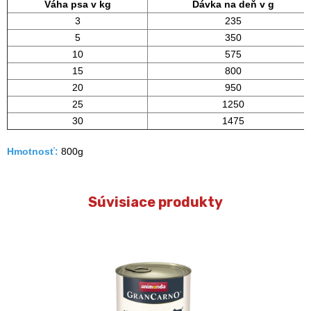
Váha psa v kg
Dávka na deň v g
3
235
5
350
10
575
15
800
20
950
25
1250
30
1475
Hmotnosť:
800g
Súvisiace produkty