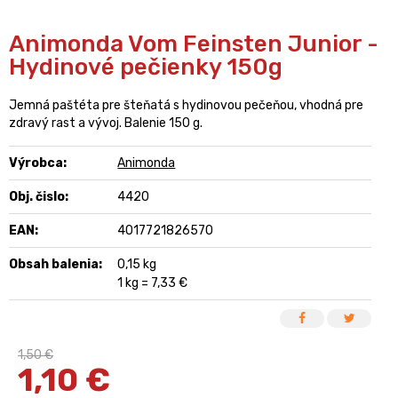
Animonda Vom Feinsten Junior -
Hydinové pečienky 150g
Jemná paštéta pre šteňatá s hydinovou pečeňou, vhodná pre
zdravý rast a vývoj. Balenie 150 g.
Výrobca:
Animonda
Obj. čislo:
4420
EAN:
4017721826570
Obsah balenia:
0,15 kg
1 kg = 7,33 €
1,50 €
1,10
€