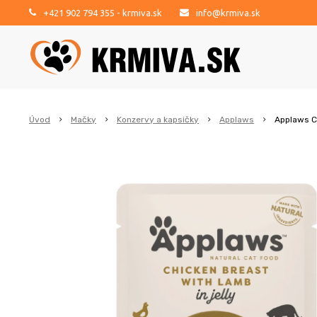
+421 902 794 355
- krmiva.sk
info@krmiva.sk
Úvod
Mačky
Konzervy a kapsičky
Applaws
Applaws Ca