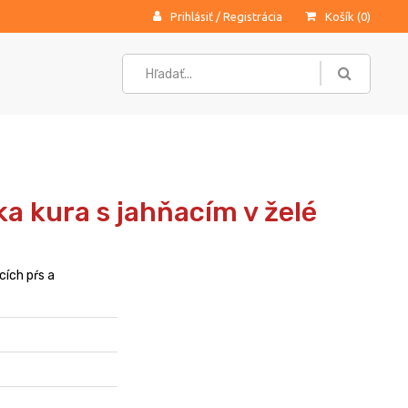
Prihlásiť
/
Registrácia
Košík (
0
)
a kura s jahňacím v želé
cích pŕs a