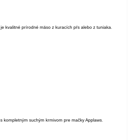
e kvalitné prírodné mäso z kuracích pŕs alebo z tuniaka.
olu s kompletným suchým krmivom pre mačky Applaws.