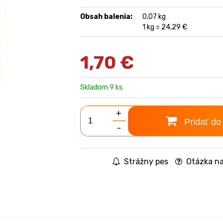
Obsah balenia:
0,07 kg
1 kg = 24,29 €
1,70
€
Skladom 9 ks
+
Pridať do
-
Strážny pes
Otázka na