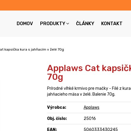
DOMOV
PRODUKTY
ČLÁNKY
KONTAKT
t kapsička kura s jahňacím v želé 70g
Applaws Cat kapsičk
70g
Prírodné vlhké krmivo pre mačky - Filé z kura
jahňacieho mäsa v želé. Balenie 70g.
Výrobca:
Applaws
Obj. čislo:
25016
EAN:
5060333430245