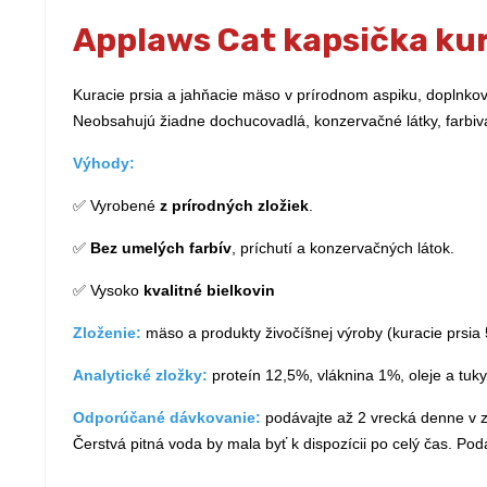
Applaws Cat kapsička kur
Kuracie prsia a jahňacie mäso v prírodnom aspiku, doplnkov
Neobsahujú žiadne dochucovadlá, konzervačné látky, farbiv
Výhody:
✅ Vyrobené
z prírodných zložiek
.
✅
Bez umelých farbív
, príchutí a konzervačných látok.
✅ Vysoko
kvalitné bielkovin
Zloženie:
mäso a produkty živočíšnej výroby (kuracie prsia
Analytické zložky:
proteín 12,5%, vláknina 1%, oleje a tu
Odporúčané dávkovanie:
podávajte až 2 vrecká denne v 
Čerstvá pitná voda by mala byť k dispozícii po celý čas. Podá