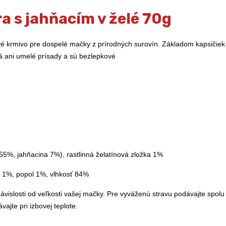
a s jahňacím v želé 70g
é krmivo pre dospelé mačky z prírodných surovín. Základom kapsičiek j
á ani umelé prísady a sú bezlepkové
 55%, jahňacina 7%), rastlinná želatínová zložka 1%
ky 1%, popol 1%, vlhkosť 84%
závislosti od veľkosti vašej mačky. Pre vyváženú stravu podávajte sp
vajte pri izbovej teplote.